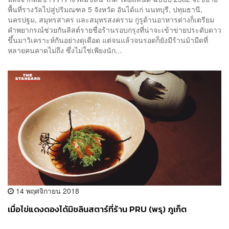
พื้นที่รางวัลไปสู่ปริมณฑล 5 จังหวัด อันได้แก่ นนทบุรี, ปทุมธานี,
นครปฐม, สมุทรสาคร และสมุทรสงคราม กูรูด้านอาหารต่างก็เตรียม
คำพยากรณ์ช่วยกันลิสต์รายชื่อร้านรอบกรุงที่น่าจะเข้าข่ายประดับดาว
ขึ้นมาวิเคราะห์กันอย่างดุเดือด แต่จนแล้วจนรอดก็ยังมีร้านม้ามืดที่
หลายคนคาดไม่ถึง ซึ่งไม่ใช่เพียงนัก...
14 พฤศจิกายน 2018
เมื่อไข่แดงดองได้มิชลินสตาร์ที่ร้าน PRU (พรุ) ภูเก็ต