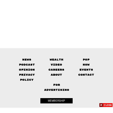
News
Wealth
Pop
Podcast
Video
Now
Opinion
Careers
Events
Privacy
About
Contact
Policy
FOR
ADVERTISING
MEMBERSHIP