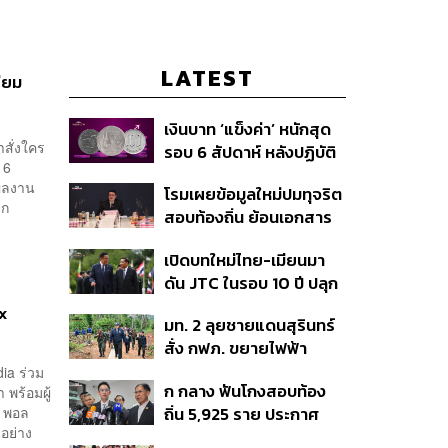
LATEST
ียม
เงินบาท ‘แข็งค่า’ หนักสุด
ำสั่งใคร
รอบ 6 สัปดาห์ หลังปฏิบัติ
 6
การแทรกแซงเยนของ
อผลงาน
โรมเผยข้อมูลใหม่ปมทุจริต
สหรัฐฯ-ญี่ปุ่น Standard
าก
สอบท้องถิ่น ย้อนเอกสาร
Chartered เปิดเป้าสิ้นปีนี้
ประชุมปี 2567 พบชื่อ
จ่อแข็งต่อแตะ 32.50 บาท
เปิดบทใหม่ไทย-เมียนมา
อนุทิน จ่อสอบต่อเอี่ยว
ต่อดอลลาร์
ดัน JTC ในรอบ 10 ปี ปลุก
ตัดตอน ม.บูรพา หรือไม่
‘เส้นเลือดใหญ่’ ค้า
x
มท. 2 ลุยชายแดนสุรินทร์
ชายแดน ท่าเรือน้ำลึก
สั่ง กฟภ. ขยายไฟฟ้า
ทวาย
‘ปราสาทตาควาย–เนิน
ia ร่วม
ก กลาง ฟันโกงสอบท้อง
พร้อมผู้
350’ เสริมความมั่นคง
อ พอล
ถิ่น 5,925 ราย ประกาศ
ชายแดน
นอย่าง
บัญชีใหม่ 7 ส.ค. ส่วน 97