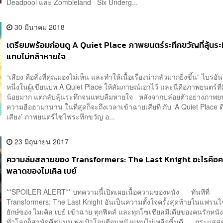
Deadpool และ Zombieland Six Underg...
30 มีนาคม 2018
เตรียมพร้อมก่อนดู A Quiet Place ภาพยนตร์ระทึกขวัญที่ลุ้นระ
แทบไม่กล้าหายใจ
“เสียง คือสิ่งที่คุณมองไม่เห็น และทำให้เนื้อเรื่องน่ากลัวมากยิ่งขึ้น” ไบรอัน
หนึ่งในผู้เขียนบท A Quiet Place ให้สัมภาษณ์เอาไว้ และนี่คือภาพยนตร์ที่
น้อยมาก แต่กลับลุ้นระทึกจนแทบลืมหายใจ หลังจากปล่อยตัวอย่างภาพยน
ความฮือฮามานาน ในที่สุดก็จะถึงเวลาเข้าฉายเสียที กับ ‘A Quiet Place 
เสียง’ ภาพยนตร์ไซไฟระทึกขวัญ อ...
23 มิถุนายน 2017
ความล่มสลายของ Transformers: The Last Knight อะไรคือ
พลาดของไมเคิล เบย์
**SPOILER ALERT** บทความนี้เปิดเผยเนื้อความของหนัง ทันทีที่
Transformers: The Last Knight อันเป็นความตั้งใจครั้งสุดท้ายในแฟรนไช
ยักษ์ของ ไมเคิล เบย์ เข้าฉาย ทุกฟีดส์ และทุกโซเชียลมีเดียของคนรักหนัง
ทั่วโลกก็สามัคคีชุมนุม พุ่งเป้าโจมตีจนหนังแทบไม่เหลือชิ้นดี กระแสสุด