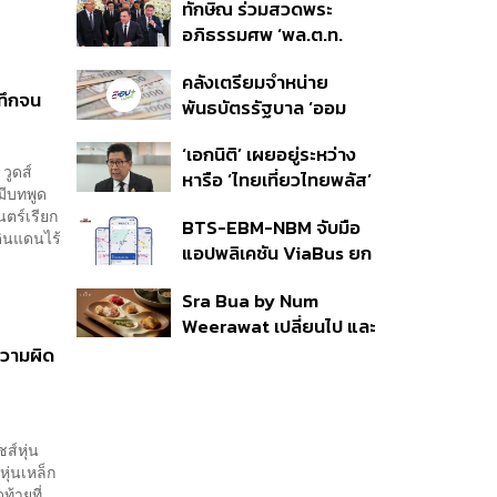
ทักษิณ ร่วมสวดพระ
ราย รอ ป.ป.ช. ขีดเส้นแล้ว
อภิธรรมศพ ‘พล.ต.ท.
เสร็จ 31 ส.ค.
ผ่อน’ บิดา ‘พักตร์พิไล ทวี
คลังเตรียมจำหน่าย
สิน’ สิริอายุ 103 ปี แกนนำ
ทึกจน
พันธบัตรรัฐบาล ‘ออม
เพื่อไทย-บุคคลหลาก
พลัส’ รอบถัดไป เร็วสุด 4
วงการร่วมอาลัย
‘เอกนิติ’ เผยอยู่ระหว่าง
ก.ย.นี้ อาจเพิ่มสัดส่วนการ
 วูดส์
หารือ ‘ไทยเที่ยวไทยพลัส’
ขายแบบ Small Lot First
มีบทพูด
มีสิทธิใช้งบจากเงินกู้ 4
มากขึ้น
ตร์เรียก
BTS-EBM-NBM จับมือ
แสนล้าน มั่นใจงบต่อ ‘ไทย
ดินแดนไร้
แอปพลิเคชัน ViaBus ยก
ช่วยไทย พลัส’ เฟส 2 มี
ระดับการติดตามตำแหน่ง
เพียงพอ
Sra Bua by Num
รถไฟฟ้า 3 สายแบบเรียล
Weerawat เปลี่ยนไป และ
ไทม์
นี่คือเหตุผลที่เราควรกลับ
ความผิด
ไปอีกครั้ง
ส์หุ่น
หุ่นเหล็ก
ท้ายที่