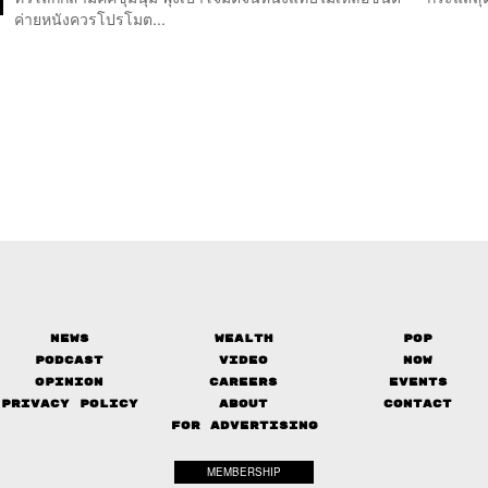
ค่ายหนังควรโปรโมต...
News
Wealth
Pop
Podcast
Video
Now
Opinion
Careers
Events
Privacy Policy
About
Contact
FOR ADVERTISING
MEMBERSHIP