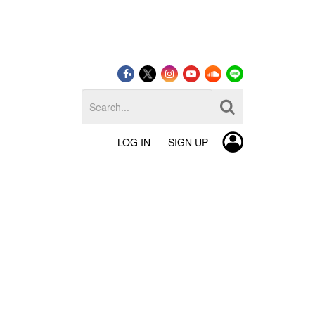
LOG IN
SIGN UP