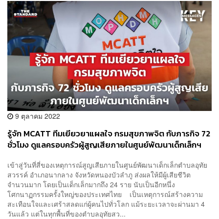
9 ตุลาคม 2022
รู้จัก MCATT ทีมเยียวยาแผลใจ กรมสุขภาพจิต กับภารกิจ 72
ชั่วโมง ดูแลครอบครัวผู้สูญเสียภายในศูนย์พัฒนาเด็กเล็กฯ
เข้าสู่วันที่สี่ของเหตุการณ์สูญเสียภายในศูนย์พัฒนาเด็กเล็กตำบลอุทัย
สวรรค์ อำเภอนากลาง จังหวัดหนองบัวลำภู ส่งผลให้มีผู้เสียชีวิต
จำนวนมาก โดยเป็นเด็กเล็กมากถึง 24 ราย นับเป็นอีกหนึ่ง
โศกนาฏกรรมครั้งใหญ่ของประเทศไทย เป็นเหตุการณ์สร้างความ
สะเทือนใจและเศร้าสลดแก่ผู้คนไปทั่วโลก แม้ระยะเวลาจะผ่านมา 4
วันแล้ว แต่ในทุกพื้นที่ของตำบลอุทัยสว...