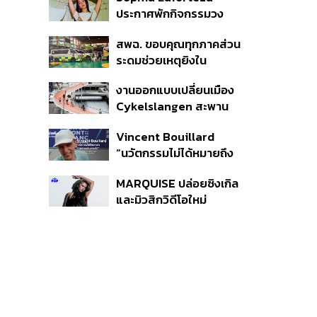
อาวุธปืน-ยาเสพติด
ประกาศพักกิจกรรมวง
KATSEYE ชั่วคราว เพื่อไป
สพฉ. ขอบคุณทุกภาคส่วน
ดูแลสุขภาพจิต
ระดมช่วยเหตุยิงใน
โรงเรียนเทพศิรินทร์ ย้ำ
งานออกแบบเปลี่ยนเมือง
ดูแลสิทธิ UCEP ผู้บาดเจ็บ
Cykelslangen สะพาน
จักรยานลอยฟ้าใน
Vincent Bouillard
โคเปนเฮเกน ทางสัญจร
“นวัตกรรมไม่ได้หมายถึง
ของเมืองที่น่าอยู่
การคิดของใหม่เสมอไป”
MARQUISE ปล่อยซิงเกิล
และมิวสิกวิดีโอใหม่
IRONIC ที่เสียดสีความ
สัมพันธ์สุด Toxic