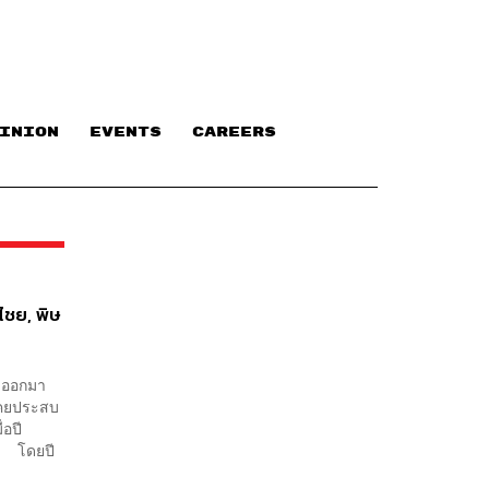
INION
EVENTS
CAREERS
ไชย, พิษ
0 ออกมา
กเคยประสบ
่อปี
ng โดยปี