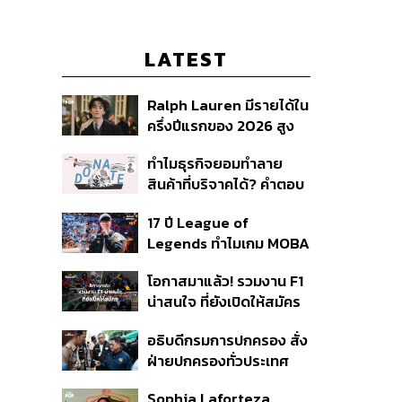
LATEST
Ralph Lauren มีรายได้ใน
ครึ่งปีแรกของ 2026 สูง
ขึ้นถึง 14%
ทำไมธุรกิจยอมทำลาย
สินค้าที่บริจาคได้? คำตอบ
อาจไม่ได้อยู่ที่จริยธรรมแต่
17 ปี League of
อยู่ที่ระบบภาษี
Legends ทำไมเกม MOBA
ในตำนานถึงไม่หายไปตาม
โอกาสมาแล้ว! รวมงาน F1
กาลเวลา?
น่าสนใจ ที่ยังเปิดให้สมัคร
อธิบดีกรมการปกครอง สั่ง
ฝ่ายปกครองทั่วประเทศ
เฝ้าระวังเหตุรุนแรง คุมเข้ม
Sophia Laforteza