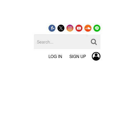
LOG IN
SIGN UP