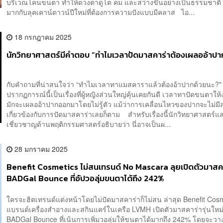
บริเวณโคนขนตา ทำให้ดวงตาดูโต คม และสว่างขึ้นอย่างเป็นธรรมชาติ
มากกับลุคเคาน์ดาวน์ปีใหม่ที่ต้องการความปังแบบมีคลาส ไอ...
18 กรกฎาคม 2025
นักวิทยาศาสตร์มีคำตอบ “ทำไมเวลาปัดมาสคาร่าต้องเผลออ้าปา
กับคำถามที่น่าสนใจว่า “ทำไมเวลาทาแมสคาราแล้วต้องอ้าปากด้วยนะ?"
ปรากฏการณ์นี้เป็นเรื่องที่ผู้หญิงส่วนใหญ่คุ้นเคยกันดี เวลาทาปัดขนตาให้
มักจะเผลออ้าปากออกมาโดยไม่รู้ตัว แม้ว่าการเคลื่อนไหวของปากจะไม่มี
เกี่ยวข้องกับการปัดมาสคาร่าเลยก็ตาม สำหรับเรื่องนี้นักวิทยาศาสตร์และ
เชี่ยวชาญด้านพฤติกรรมศาสตร์อธิบายว่า นี่อาจเป็นผ...
28 มกราคม 2025
Benefit Cosmetics ไม่สนเทรนด์ No Mascara ลุยเปิดตัวมาสคา
BADGal Bounce ที่อัปวอลุ่มขนตาได้ถึง 242%
ใครจะฮิตเทรนด์แต่งหน้าโดยไม่ปัดมาสคาร่าก็ไม่สน ล่าสุด Benefit Cos
แบรนด์เครื่องสำอางและสกินแคร์ในเครือ LVMH เปิดตัวมาสคาร่ารุ่นใหม่
BADGal Bounce ที่เน้นการเพิ่มวอลุ่มให้ขนตาได้มากถึง 242% โดยจะว