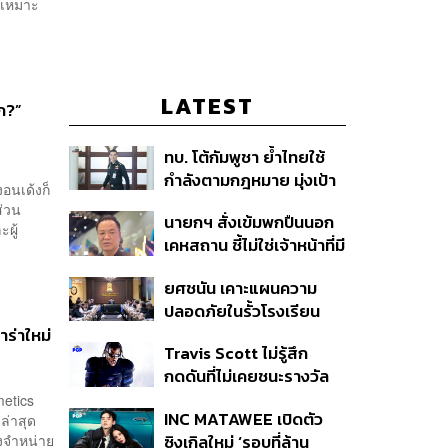
 เหมาะ
LATEST
ก?”
ทบ. โต้กัมพูชา ย้ำไทยใช้
กำลังตามกฎหมาย มุ่งเป้า
งอนเด้งก็
หมายทางทหาร ชี้ความเสีย
ส่วน
นายกฯ สั่งเข้มพกปืนนอก
หายไทยไม่อาจลบด้วย
ผู้
เคหสถาน ชี้ไม่ใช่เจ้าหน้าที่มี
ข้อมูลบิดเบือน
โทษอุกฉกรรจ์ ปืนถูกขโมย
ยศชนัน เคาะแผนความ
ก่อเหตุ เจ้าของร่วมรับผิด
ปลอดภัยในรั้วโรงเรียน
90 วัน ส่งนักสุขภาพจิต
ร่าใหม่
Travis Scott ไม่รู้สึก
ดูแล-คุมเข้มคัดกรองสิ่ง
กดดันที่ไม่เคยชนะรางวัล
ผิดกฎหมาย
แกรมมี่ แม้มีชื่อเข้าชิงมา
metics
INC MATAWEE เปิดตัว
ล่าสุด
แล้ว 10 ครั้ง
างจำหน่าย
ซิงเกิลใหม่ ‘รอบที่ล้าน