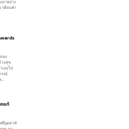
่นมาอย่าง
เขาดีสมคำ
 Awards
ดลอง
ร้างสุข
ัวเองไป
การณ์
...
ิคแก้
ี่อุตส่าห์
่อยๆ จน