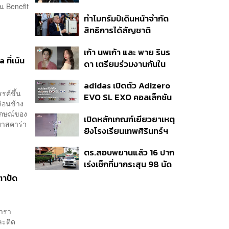
น Benefit
(Loop)’ ที่ได้ เน PERSES
ทำไมทรัมป์เดินหน้าจำกัด
มาแสดงในมิวสิกวิดีโอ
สิทธิการได้สัญชาติ
อเมริกันโดยกำเนิดอีกครั้ง
เก้า นพเก้า และ พาย รินร
แม้ศาลสูงสุดเคยตัดสิน
ที่เน้น
ดา เตรียมร่วมงานกันใน
คัดค้าน
‘รสกาล Enchanted
adidas เปิดตัว Adizero
Taste In Time’
รค์ขึ้น
EVO SL EXO คอลเล็กชัน
ค่อนข้าง
พิเศษรับฤดูกาล College
ักษณ์ของ
เปิดหลักเกณฑ์เยียวยาเหตุ
Football
มาสคาร่า
ยิงโรงเรียนเทพศิรินทร์ฯ
เสียชีวิตรับสูงสุด 3 แสน
ตร.สอบพยานแล้ว 16 ปาก
เจ็บสูงสุด 1 แสน เยียวยา
เร่งเช็กที่มากระสุน 98 นัด
จิตใจ 5 ระดับ
ประสานครูภาษาไทยเข้าให้
ตาปัด
ปากคำ
คารา
ละติด