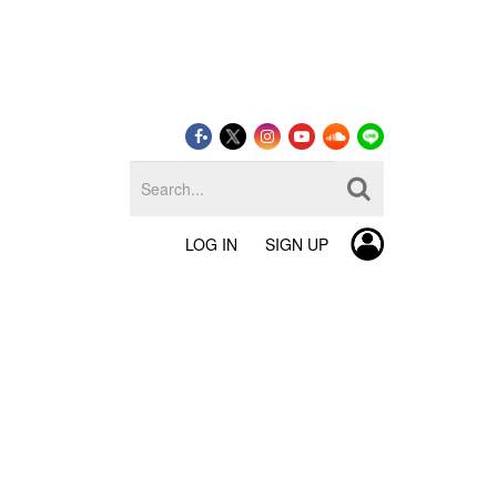
LOG IN
SIGN UP