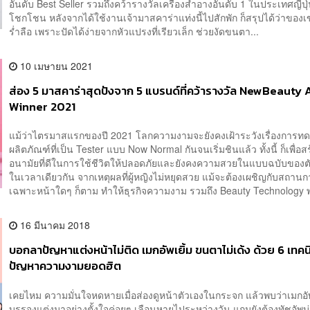
อันดับ Best Seller รวมถึงคว้ารางวัลเครื่องสำอางอันดับ 1 ในประเทศญี่ปุ
โชกโชน หลังจากได้ใช้งานเจ้ามาสคาร่าแท่งนี้ไปสักพัก ก็สรุปได้ว่าของ
ร่ำลือ เพราะปัดได้ง่ายจากหัวแปรงที่เรียวเล็ก ช่วยงัดขนตา...
10 เมษายน 2021
ส่อง 5 มาสคาร่าสุดปังจาก 5 แบรนด์ที่คว้ารางวัล NewBeauty
Winner 2021
แม้ว่าไตรมาสแรกของปี 2021 โลกความงามจะยังคงเฝ้าระวังเรื่องการท
ผลิตภัณฑ์ที่เป็น Tester แบบ Now Normal กันจนเริ่มชินแล้ว ทั้งนี้ ก็เพื่อส
อนามัยที่ดีในการใช้ชีวิตให้ปลอดภัยและยังคงความสวยในแบบฉบับของต
ในเวลาเดียวกัน จากเหตุผลที่ผู้หญิงไม่หยุดสวย แม้จะต้องเผชิญกับสถาน
เฉพาะหน้าใดๆ ก็ตาม ทำให้ธุรกิจความงาม รวมถึง Beauty Technology พ
16 มีนาคม 2018
บอกลาปัญหาแต่งหน้าไม่ติด เมกอัพเยิ้ม ขนตาไม่เด้ง ด้วย 6 เทคน
ปัญหาความงามยอดฮิต
เคยไหม ความมั่นใจหดหายเมื่อส่องดูหน้าตัวเองในกระจก แล้วพบว่าเมกอัพท
บรรจงแต่งมาอย่างตั้งใจค่อยๆ เลือนหายไประหว่างวัน แถมยังต้องทัชอัพบ