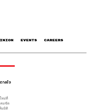
INION
EVENTS
CAREERS
นดาลใจ
หม่ที่
าคมชัด
่มมิติ