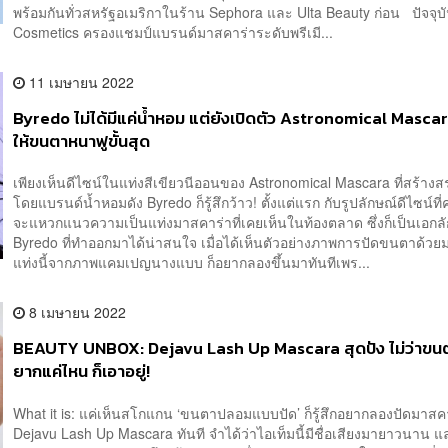
พร้อมกันทั่วสหรัฐอเมริกาในร้าน Sephora และ Ulta Beauty ก่อน ปัจจุบั
Cosmetics ครองแชมป์แบรนด์มาสคาร่าระดับพรีเมี...
11 เมษายน 2022
Byredo ไม่ได้มีแค่น้ำหอม แต่ยังเปิดตัว Astronomical Mascara 
ให้ขนตาหนาฟูขั้นสุด
เพียงเห็นดีไซน์ในแท่งสีเขียวนีออนของ Astronomical Mascara ที่สร้างสร
โดยแบรนด์น้ำหอมดัง Byredo ก็รู้สึกว้าว! ตั้งแต่แรก กับรูปลักษณ์ดีไซน์ที่
จะแหวกแนวความเป็นแท่งมาสคาร่าที่เคยเห็นในท้องตลาด ซึ่งก็เป็นเอกล
Byredo ที่ทำออกมาได้น่าสนใจ เมื่อได้เห็นตัวอย่างภาพการปัดขนตาด้วย
แท่งนี้จากภาพแคมเปญนางแบบ ก็อยากลองขึ้นมาทันทีเพร...
8 เมษายน 2022
BEAUTY UNBOX: Dejavu Lash Up Mascara สุดปัง ไม่ว่าขน
ยากแค่ไหน ก็เอาอยู่!
What it is: แค่เห็นสโกแกน ‘ขนตาปลอมแบบปัด’ ก็รู้สึกอยากลองปัดมาส
Dejavu Lash Up Mascara ทันที จำได้ว่าไอเท็มนี้มีชื่อเสียงมายาวนาน แ