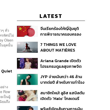
LATEST
จีนเรียกร้องให้ญี่ปุ่นยุติ
ๆ ทั่ว
การพิจารณาครอบครอง
รทัศน์ไม่
อาวุธนิวเคลียร์
ley Olsen
7 THINGS WE LOVE
ในยุคนั้น
ABOUT MATIÈRES
FÉCALES
Ariana Grande เปิดตัว
โปรแกรมดูแลสุขภาพจิต
 Quiet
สำหรับคนในอุตสาหกรรม
JYP จ่ายเงินกว่า 46 ล้าน
ดนตรี
บาทต่อปี สำหรับการทำโรง
ดอย่าง
อาหารออร์แกนิกในบริษัท
he Row
สมาชิกใหม่! ลูอิส แฮมิลตัน
เป็นผู้
เปิดตัว ‘Halo’ โกลเดนรี
นิยมถึง
ทรีฟเวอร์ตัวใหม่
พริษฐ์เปิดเส้นทางการเงิน