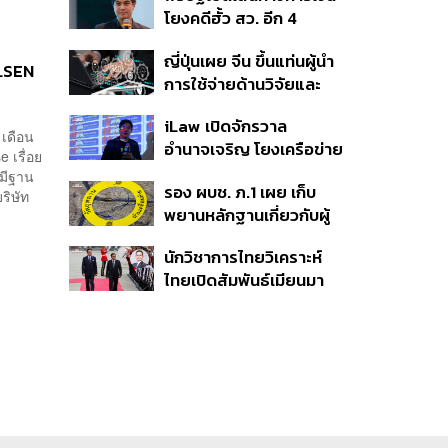
โยงคดีฮั้ว สว. อีก 4
จังหวัด พบ ส.อบจ.
ญี่ปุ่นเผย จีน ขึ้นแท่นผู้นำ
อำนาจเจริญโอนเงินให้เจ้า
LSEN
การใช้จ่ายด้านวิจัยและ
หน้าที่ กกต. ฝ่ายสืบสวน
พัฒนาโลก กวาดสัดส่วน
iLaw เปิดจักรวาล
งานวิจัยถูกอ้างอิงสูงสุด
 เดือน
อำนาจเจริญ โยงเครือข่าย
แซงสหรัฐฯ
 เรื่อย
ผู้สมัคร สว. พร้อมตั้งข้อ
มีฐาน
รอง ผบช. ภ.1 เผย เก็บ
สังเกตลงสมัครตรง
ริษัท
พยานหลักฐานเกี่ยวกับผู้
คุณสมบัติหรือไม่
ก่อเหตุยิงในโรงเรียนไป
นักวิชาการไทยวิเคราะห์
ตรวจสอบทั้งหมดแล้ว
ไทยเปิดสัมพันธ์เมียนมา
แนะขีดเส้นให้ชัดเป็นมิตร
ได้ถึงจุดไหน