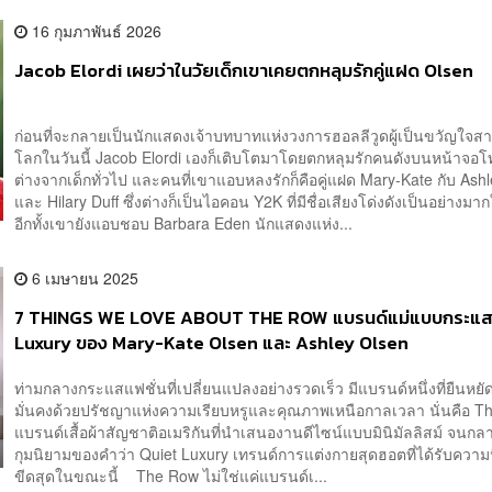
16 กุมภาพันธ์ 2026
Jacob Elordi เผยว่าในวัยเด็กเขาเคยตกหลุมรักคู่แฝด Olsen
ก่อนที่จะกลายเป็นนักแสดงเจ้าบทบาทแห่งวงการฮอลลีวูดผู้เป็นขวัญใจสาว
โลกในวันนี้ Jacob Elordi เองก็เติบโตมาโดยตกหลุมรักคนดังบนหน้าจอโท
ต่างจากเด็กทั่วไป และคนที่เขาแอบหลงรักก็คือคู่แฝด Mary-Kate กับ Ash
และ Hilary Duff ซึ่งต่างก็เป็นไอคอน Y2K ที่มีชื่อเสียงโด่งดังเป็นอย่างมาก
อีกทั้งเขายังแอบชอบ Barbara Eden นักแสดงแห่ง...
6 เมษายน 2025
7 THINGS WE LOVE ABOUT THE ROW แบรนด์แม่แบบกระแส
Luxury ของ Mary-Kate Olsen และ Ashley Olsen
ท่ามกลางกระแสแฟชั่นที่เปลี่ยนแปลงอย่างรวดเร็ว มีแบรนด์หนึ่งที่ยืนหยั
มั่นคงด้วยปรัชญาแห่งความเรียบหรูและคุณภาพเหนือกาลเวลา นั่นคือ T
แบรนด์เสื้อผ้าสัญชาติอเมริกันที่นำเสนองานดีไซน์แบบมินิมัลลิสม์ จนกลาย
กุมนิยามของคำว่า Quiet Luxury เทรนด์การแต่งกายสุดฮอตที่ได้รับความ
ขีดสุดในขณะนี้ The Row ไม่ใช่แค่แบรนด์เ...