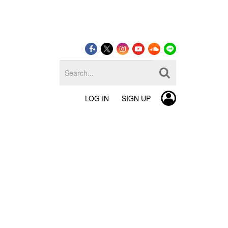
LOG IN
SIGN UP