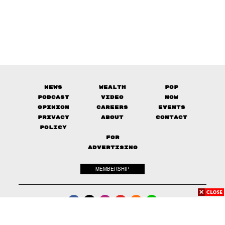
News
Wealth
Pop
Podcast
Video
Now
Opinion
Careers
Events
Privacy
About
Contact
Policy
FOR
ADVERTISING
MEMBERSHIP
© 2017-
2026
The Standard. All rights reserved.