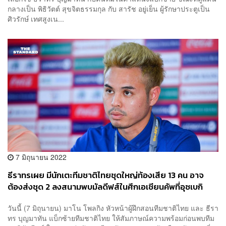
กลางเป็น พิธิวัตต์ สุขจิตธรรมกุล กับ สารัช อยู่เย็น ผู้รักษาประตูเป็น
ศิวรักษ์ เทศสูงเน...
7 มิถุนายน 2022
ธีราทรเผย มีนักเตะทีมชาติไทยชุดใหญ่ท้องเสีย 13 คน อาจ
ต้องส่งชุด 2 ลงสนามพบมัลดีฟส์ในศึกเอเชียนคัพที่อุซเบกิ
สถาน 8 มิ.ย.
วันนี้ (7 มิถุนายน) มาโน โพลกิง หัวหน้าผู้ฝึกสอนทีมชาติไทย และ ธีรา
ทร บุญมาทัน แบ็กซ้ายทีมชาติไทย ให้สัมภาษณ์ความพร้อมก่อนพบทีม