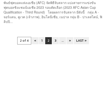
พันธ์ฟุตบอลแห่งเอเชีย (AFC) จัดพิธีจับสลาก แบ่งสายการแข่งขัน
ฟุตบอลชิงแชมป์เอเชีย 2023 รอบคัดเลือก (2023 AFC Asian Cup
Qualification - Third Round) โดยผลการจับสลาก มีดังนี้ กลุ่ม A -
จอร์แดน, คูเวต (เจ้าภาพ), อินโดนีเซีย, เนปาล กลุ่ม B - ปาเลสไตน์, ฟิ
ลิปปิ...
2 of 4
«
1
2
3
...
»
LAST »