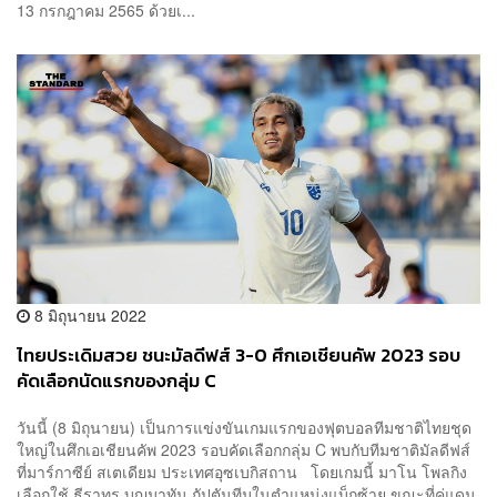
13 กรกฎาคม 2565 ด้วยเ...
8 มิถุนายน 2022
ไทยประเดิมสวย ชนะมัลดีฟส์ 3-0 ศึกเอเชียนคัพ 2023 รอบ
คัดเลือกนัดแรกของกลุ่ม C
วันนี้ (8 มิถุนายน) เป็นการแข่งขันเกมแรกของฟุตบอลทีมชาติไทยชุด
ใหญ่ในศึกเอเชียนคัพ 2023 รอบคัดเลือกกลุ่ม C พบกับทีมชาติมัลดีฟส์
ที่มาร์กาซีย์ สเตเดียม ประเทศอุซเบกิสถาน โดยเกมนี้ มาโน โพลกิง
เลือกใช้ ธีราทร บุญมาทัน กัปตันทีมในตำแหน่งแบ็กซ้าย ขณะที่คู่แดน