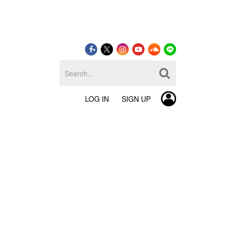
LOG IN
SIGN UP