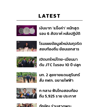
LATEST
เงินบาท ‘แข็งค่า’ หนักสุด
รอบ 6 สัปดาห์ หลังปฏิบัติ
การแทรกแซงเยนของ
โรมเผยข้อมูลใหม่ปมทุจริต
สหรัฐฯ-ญี่ปุ่น Standard
สอบท้องถิ่น ย้อนเอกสาร
Chartered เปิดเป้าสิ้นปีนี้
ประชุมปี 2567 พบชื่อ
จ่อแข็งต่อแตะ 32.50 บาท
เปิดบทใหม่ไทย-เมียนมา
อนุทิน จ่อสอบต่อเอี่ยว
ต่อดอลลาร์
ดัน JTC ในรอบ 10 ปี ปลุก
ตัดตอน ม.บูรพา หรือไม่
‘เส้นเลือดใหญ่’ ค้า
มท. 2 ลุยชายแดนสุรินทร์
ชายแดน ท่าเรือน้ำลึก
สั่ง กฟภ. ขยายไฟฟ้า
ทวาย
‘ปราสาทตาควาย–เนิน
ก กลาง ฟันโกงสอบท้อง
350’ เสริมความมั่นคง
ถิ่น 5,925 ราย ประกาศ
ชายแดน
บัญชีใหม่ 7 ส.ค. ส่วน 97
ทักษิณ ร่วมสวดพระ