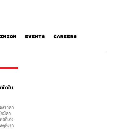
INION
EVENTS
CAREERS
าติใดใน
ื่องราคา
กมีค่า
ยก็เก่ง
ตุที่เรา