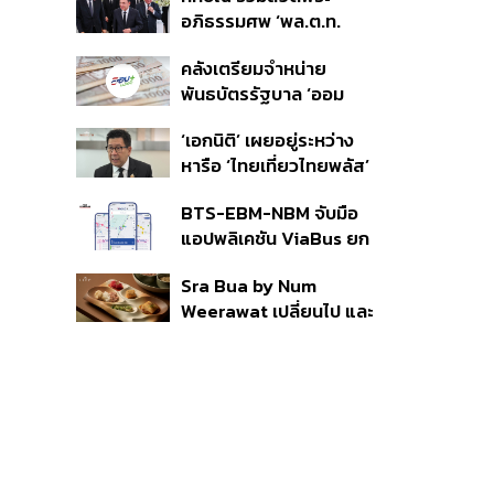
ราย รอ ป.ป.ช. ขีดเส้นแล้ว
อภิธรรมศพ ‘พล.ต.ท.
เสร็จ 31 ส.ค.
ผ่อน’ บิดา ‘พักตร์พิไล ทวี
คลังเตรียมจำหน่าย
สิน’ สิริอายุ 103 ปี แกนนำ
พันธบัตรรัฐบาล ‘ออม
เพื่อไทย-บุคคลหลาก
พลัส’ รอบถัดไป เร็วสุด 4
วงการร่วมอาลัย
‘เอกนิติ’ เผยอยู่ระหว่าง
ก.ย.นี้ อาจเพิ่มสัดส่วนการ
หารือ ‘ไทยเที่ยวไทยพลัส’
ขายแบบ Small Lot First
มีสิทธิใช้งบจากเงินกู้ 4
มากขึ้น
BTS-EBM-NBM จับมือ
แสนล้าน มั่นใจงบต่อ ‘ไทย
แอปพลิเคชัน ViaBus ยก
ช่วยไทย พลัส’ เฟส 2 มี
ระดับการติดตามตำแหน่ง
เพียงพอ
Sra Bua by Num
รถไฟฟ้า 3 สายแบบเรียล
Weerawat เปลี่ยนไป และ
ไทม์
นี่คือเหตุผลที่เราควรกลับ
ไปอีกครั้ง