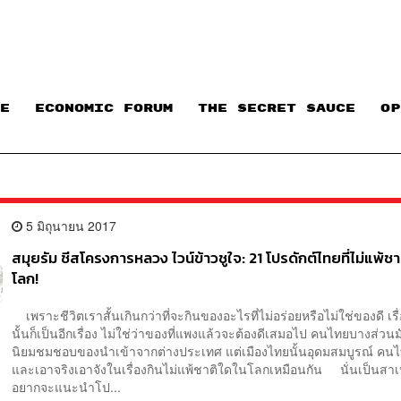
E
ECONOMIC FORUM
THE SECRET SAUCE​
OP
5 มิถุนายน 2017
สมุยรัม ชีสโครงการหลวง ไวน์ข้าวชูใจ: 21 โปรดักต์ไทยที่ไม่แพ้ช
โลก!
เพราะชีวิตเราสั้นเกินกว่าที่จะกินของอะไรที่ไม่อร่อยหรือไม่ใช่ของดี เร
นั้นก็เป็นอีกเรื่อง ไม่ใช่ว่าของที่แพงแล้วจะต้องดีเสมอไป คนไทยบางส่วนมั
นิยมชมชอบของนำเข้าจากต่างประเทศ แต่เมืองไทยนั้นอุดมสมบูรณ์ คนไท
และเอาจริงเอาจังในเรื่องกินไม่แพ้ชาติใดในโลกเหมือนกัน นั่นเป็นสาเห
อยากจะแนะนำโป...