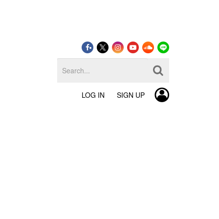
LOG IN
SIGN UP