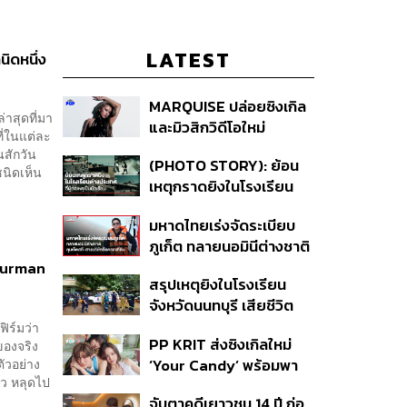
LATEST
นิดหนึ่ง
MARQUISE ปล่อยซิงเกิล
่าสุดที่มา
และมิวสิกวิดีโอใหม่
ี่ในแต่ละ
IRONIC ที่เสียดสีความ
ในสักวัน
(PHOTO STORY): ย้อน
สัมพันธ์สุด Toxic
ชนิดเห็น
เหตุกราดยิงในโรงเรียน
ต่างประเทศ ที่ผู้ก่อเหตุเป็น
มหาดไทยเร่งจัดระเบียบ
นักเรียน
ภูเก็ต ทลายนอมินีต่างชาติ
คุมเจ็ตสกี สางบริษัทฮุบ
 Gurman
สรุปเหตุยิงในโรงเรียน
ที่ดิน เคลียร์ใบอนุญาต
จังหวัดนนทบุรี เสียชีวิต
โรงแรมค้าง 7 ปี
รวม 8 ราย โฆษก ตร. เผย
ิร์มว่า
PP KRIT ส่งซิงเกิลใหม่
ของจริง
ปมค้นประวัติคดีกราดยิงที่
ัวอย่าง
‘Your Candy’ พร้อมพา
สหรัฐฯ
ัว หลุดไป
ต้าเหนิง และ ณิชา ร่วมมิว
จับตาคดีเยาวชน 14 ปี ก่อ