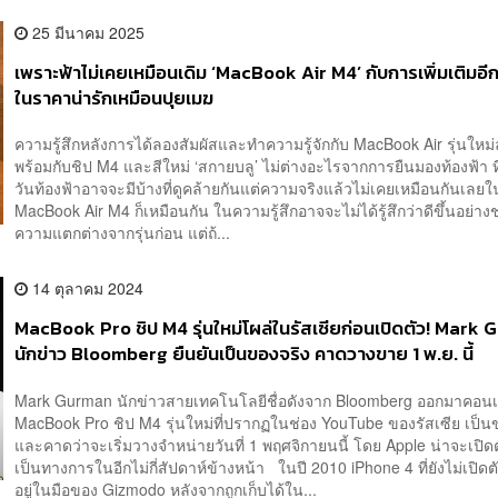
25 มีนาคม 2025
เพราะฟ้าไม่เคยเหมือนเดิม ‘MacBook Air M4’ กับการเพิ่มเติมอีก
ในราคาน่ารักเหมือนปุยเมฆ
ความรู้สึกหลังการได้ลองสัมผัสและทำความรู้จักกับ MacBook Air รุ่นใหม่ล
พร้อมกับชิป M4 และสีใหม่ ‘สกายบลู’ ไม่ต่างอะไรจากการยืนมองท้องฟ้า ท
วันท้องฟ้าอาจจะมีบ้างที่ดูคล้ายกันแต่ความจริงแล้วไม่เคยเหมือนกันเลย
MacBook Air M4 ก็เหมือนกัน ในความรู้สึกอาจจะไม่ได้รู้สึกว่าดีขึ้นอย่าง
ความแตกต่างจากรุ่นก่อน แต่ถ้...
14 ตุลาคม 2024
MacBook Pro ชิป M4 รุ่นใหม่โผล่ในรัสเซียก่อนเปิดตัว! Mark
นักข่าว Bloomberg ยืนยันเป็นของจริง คาดวางขาย 1 พ.ย. นี้
Mark Gurman นักข่าวสายเทคโนโลยีชื่อดังจาก Bloomberg ออกมาคอนเฟ
MacBook Pro ชิป M4 รุ่นใหม่ที่ปรากฏในช่อง YouTube ของรัสเซีย เป็น
และคาดว่าจะเริ่มวางจำหน่ายวันที่ 1 พฤศจิกายนนี้ โดย Apple น่าจะเปิดต
เป็นทางการในอีกไม่กี่สัปดาห์ข้างหน้า ในปี 2010 iPhone 4 ที่ยังไม่เปิดต
อยู่ในมือของ Gizmodo หลังจากถูกเก็บได้ใน...