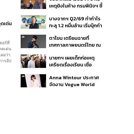
สิกวิดีโอ
เหตุยิงในห้าง กรมพินิจฯ ชี้
ประพฤติดี-รับการรักษาต่อ
บางจากฯ Q2/69 ทำกำไร
เนื่อง ประเมินปล่อยตัว
ุดเด่น
ทะลุ 1.2 หมื่นล้าน เริ่มบุ๊กกำ
ไร ‘SAF’ เชิงพาณิชย์ครั้ง
ตาโขน เตรียมฉายที่
แรก หนุนรายได้ครึ่งปีทะลุ
อร์ที่
เทศกาลภาพยนตร์ไทย ณ
3.2 แสนล้าน
ดดเด่น
ประเทศบราซิล
เผยว่า
นายกฯ เผยเด็กก่อเหตุ
นการอัป
เครียดเรื่องเรียน เชื่อ
เตรียมการเป็นขั้นตอน ชี้มี
Anna Wintour ประกาศ
กระสุนอีกกว่า 30 นัด หาก
จัดงาน Vogue World
ไม่จบชีวิตตัวเองอาจสูญ
2027 ที่ซานฟรานซิสโก
เสียเพิ่ม