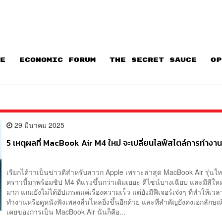
E
ECONOMIC FORUM
THE SECRET SAUCE​
OP
29 มีนาคม 2025
5 เหตุผลที่ MacBook Air M4 ใหม่ จะเปลี่ยนไลฟ์สไตล์การทำงา
เรียกได้ว่าเป็นข่าวดีสำหรับสาวก Apple เพราะล่าสุด MacBook Air รุ่นให
คราวนี้มาพร้อมชิป M4 ที่แรงขึ้นกว่าเดิมเยอะ ดีไซน์บางเฉียบ และมีสีใหม
มาก แถมยังไม่ได้อัปเกรดแค่เรื่องความเร็ว แต่ยังมีฟีเจอร์เจ๋งๆ ที่ทำให้เวล
ทำงานหรือดูหนังฟังเพลงลื่นไหลยิ่งขึ้นอีกด้วย และที่สำคัญยังคงเอกลักษณ์ท
เคยของการเป็น MacBook Air นั่นก็คือ...