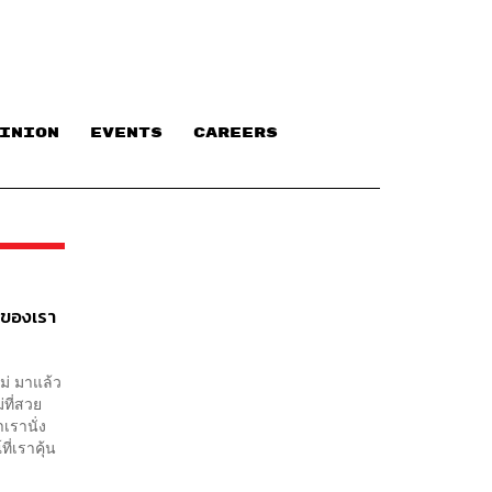
INION
EVENTS
CAREERS
นของเรา
ม่ มาแล้ว
่ที่สวย
าเรานั่ง
ี่เราคุ้น