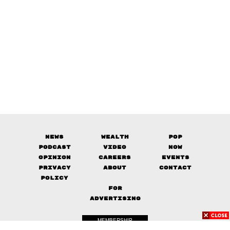
News
Wealth
Pop
Podcast
Video
Now
Opinion
Careers
Events
Privacy
About
Contact
Policy
FOR
ADVERTISING
MEMBERSHIP