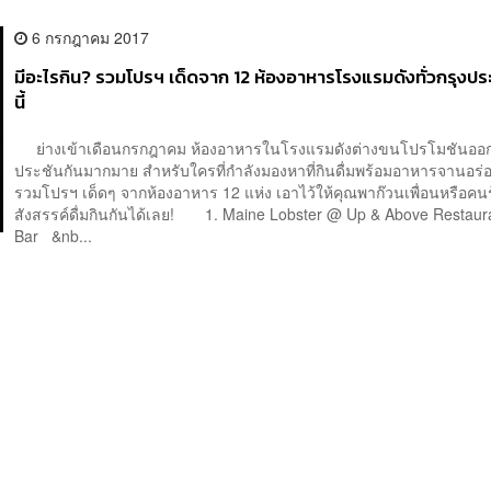
6 กรกฎาคม 2017
มีอะไรกิน? รวมโปรฯ เด็ดจาก 12 ห้องอาหารโรงแรมดังทั่วกรุงปร
นี้
ย่างเข้าเดือนกรกฎาคม ห้องอาหารในโรงแรมดังต่างขนโปรโมชันออ
ประชันกันมากมาย สำหรับใครที่กำลังมองหาที่กินดื่มพร้อมอาหารจานอร่
รวมโปรฯ เด็ดๆ จากห้องอาหาร 12 แห่ง เอาไว้ให้คุณพาก๊วนเพื่อนหรือคนร
สังสรรค์ดื่มกินกันได้เลย! 1. Maine Lobster @ Up & Above Restaur
Bar &nb...