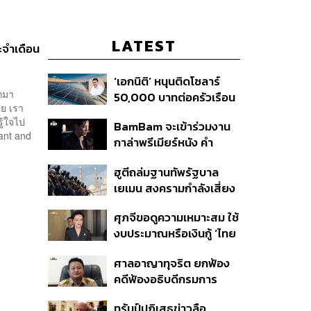
LATEST
ะจำเดือน
‘เอกนิติ’ หนุนติดโซลาร์
กมา
50,000 บาทต่อครัวเรือน
อย เรา
พร้อมดึง ‘ออมสิน-ธอส.’
ู้ใจไป
BamBam จะเข้าร่วมงาน
ปล่อยกู้ดอกเบี้ยต่ำ เร่ง
ant and
กาล่าพรีเมียร์หนัง คำ
ออกโครงการภายใน 1
สารภาพของหมอผี
เดือน
ฮูตีถล่มฐานทัพรัฐบาล
เยเมน สงครามกำลังเสี่ยง
ปะทุอีกครั้งหรือไม่?
ศุภจีขอดูความเหมาะสม ใช้
งบประมาณหรือเงินกู้ ‘ไทย
เที่ยวไทยพลัส’ บอกหากมี
ศาลอาญาทุจริต ยกฟ้อง
‘ไทยช่วยไทยพลัส เฟส 2’
คดีฟ้องอธิบดีกรมการ
ไม่จำเป็นต้องออกพร้อมกัน
ปกครอง ชี้ย้าย ‘อดีตปลัด
ทรัมป์ปฏิเสธข่าวลือ