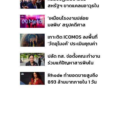
จังหวัดภูเก็ต’ ชอบด้วยขั้น
สหรัฐฯ ขาดแคลนอาวุธใน
ตอน
การทำสงครามกับอิหร่าน
‘เหมือนโรงงานปล่อย
เผยกำลังล่าตัวคนปล่อย
มลพิษ’ สรุปคดีศาล
ข่าว
นิวเม็กซิโก สั่งปรับ Meta ชี้
เกาะติด ICOMOS ลงพื้นที่
กระทบสุขภาพจิตเด็ก คุม
‘วัดอุโมงค์’ ประเมินคุณค่า
เข้ม AI Chatbot
ล้านนา ดันเชียงใหม่สู่
ปลัด ทส. จ่อตั้งคณะทำงาน
มรดกโลกปี 2570
ร่วมแก้ปัญหาสารพิษใน
แม่น้ำข้ามพรมแดนไทย-
Rhode ทำยอดขายสูงถึง
เมียนมา เล็งเริ่มถกนัดแรก
893 ล้านบาทภายใน 1 วัน
ส.ค.นี้
กับซัมเมอร์คอลเล็กชัน
ล่าสุด