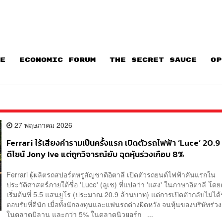
E
ECONOMIC FORUM
THE SECRET SAUCE​
OP
27 พฤษภาคม 2026
Ferrari ไร้เสียงคำรามเป็นครั้งแรก เปิดตัวรถไฟฟ้า ‘Luce’ 20.9
ดีไซน์ Jony Ive แต่ถูกวิจารณ์ยับ ฉุดหุ้นร่วงเกือบ 8%
Ferrari ผู้ผลิตรถสปอร์ตหรูสัญชาติอิตาลี เปิดตัวรถยนต์ไฟฟ้าคันแรกใน
ประวัติศาสตร์ภายใต้ชื่อ 'Luce' (ลูเช) ที่แปลว่า 'แสง' ในภาษาอิตาลี โดย
เริ่มต้นที่ 5.5 แสนยูโร (ประมาณ 20.9 ล้านบาท) แต่การเปิดตัวกลับไม่ได้ร
ตอบรับที่ดีนัก เมื่อทั้งนักลงทุนและแฟนรถต่างผิดหวัง จนหุ้นของบริษัทร่ว
ในตลาดมิลาน และกว่า 5% ในตลาดนิวยอร์ก ...