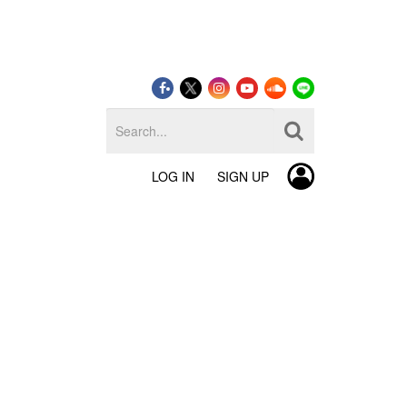
LOG IN
SIGN UP