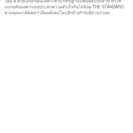
วอน ดี ด้วยเอกลักษณ์เฉพาะตัวบวกกับฐานแฟนคลับนับล้าน ทำให้
แบรนด์ของพวกเธอประสบความสำเร็จกันไม่น้อย THE STANDARD
ชวนคุณมาอัพเดตว่ามีคนดังคนไหนอีกบ้างกำลังมีส่วนร่วมท...