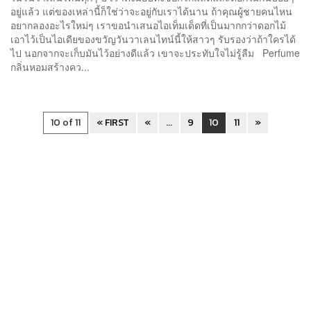
อยู่แล้ว แต่ของเหล่านี้ก็ใช่ว่าจะอยู่กับเราได้นาน ถ้าคุณผู้ชายคนไหน
อยากลองอะไรใหม่ๆ เราขอนำเสนอไอเท็มเด็ดที่เป็นมากกว่าดอกไม้
เอาไว้เป็นไอเดียของขวัญวันวาเลนไทน์นี้ให้สาวๆ รับรองว่าถ้าใครได้
ไป นอกจากจะเก็บมันไว้อย่างดีแล้ว เขาจะประทับใจไม่รู้ลืม Perfume
กลิ่นหอมสร้างคว...
10 of 11
« FIRST
«
...
9
10
11
»