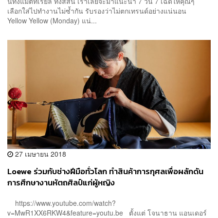
นทั้งแมตทีเรียล ทั้งสีสัน เราเลยจะมาแนะนำ 7 วัน 7 เฉดให้คุณๆ
เลือกใส่ไปทำงานไม่ซ้ำกัน รับรองว่าไม่ตกเทรนด์อย่างแน่นอน
Yellow Yellow (Monday) แน่...
27 เมษายน 2018
Loewe ร่วมกับช่างฝีมือทั่วโลก ทำสินค้าการกุศลเพื่อผลักดัน
การศึกษางานหัตถศิลป์แก่ผู้หญิง
https://www.youtube.com/watch?
v=MwR1XX6RKW4&feature=youtu.be ตั้งแต่ โจนาธาน แอนเดอร์