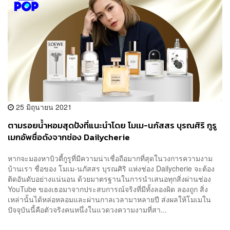
25 มิถุนายน 2021
ตามรอยน้ำหอมสุดปังที่แนะนำโดย โมเม-นภัสสร บุรณศิริ กูรู
เมกอัพชื่อดังจากช่อง Dailycherie
หากจะมองหาบิวตี้กูรูที่มีความน่าเชื่อถือมากที่สุดในวงการความงาม
บ้านเรา ชื่อของ โมเม-นภัสสร บุรณศิริ แห่งช่อง Dailycherie จะต้อง
ติดอันดับอย่างแน่นอน ด้วยมาตรฐานในการนำเสนอทุกสิ่งผ่านช่อง
YouTube ของเธอมาจากประสบการณ์จริงที่มีทั้งลองผิด ลองถูก สิ่ง
เหล่านั้นได้หล่อหลอมและผ่านกาลเวลามาหลายปี ส่งผลให้โมเมใน
ปัจจุบันนี้คือตัวจริงคนหนึ่งในแวดวงความงามที่สา...