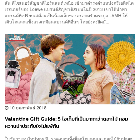
สัน ดีไซเนอร์สัญชาติไอร์แลนด์เหนือ เข้ามาดำรงตำแหน่งครีเอทีฟได
เรกเตอร์ของ Loewe แบรนด์สัญชาติสเปนในปี 2013 เขาได้นำพา
แบรนด์ที่เปรียบเสมือนเป็นน้องเล็กของครอบครัวตระกูล LVMH ให้
เติบโตและแข็งแรงเหมือนแบรนด์พี่อื่นๆ โดยยังคงยึดมั...
10 กุมภาพันธ์ 2018
Valentine Gift Guide: 5 ไอเท็มที่เป็นมากกว่าดอกไม้ หอม
หวานน่าประทับใจไม่แพ้กัน
ในวันวาเลนไทน์ทุกๆ ปี เราคงมอบทั้งช็อกโกแลตและดอกไม้กันบ่อยๆ