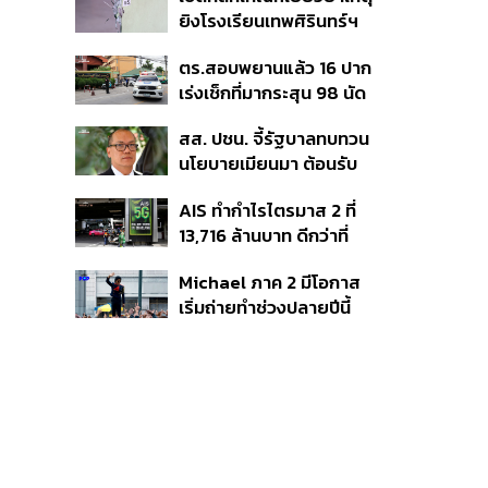
Football
ยิงโรงเรียนเทพศิรินทร์ฯ
เสียชีวิตรับสูงสุด 3 แสน
ตร.สอบพยานแล้ว 16 ปาก
เจ็บสูงสุด 1 แสน เยียวยา
เร่งเช็กที่มากระสุน 98 นัด
จิตใจ 5 ระดับ
ประสานครูภาษาไทยเข้าให้
สส. ปชน. จี้รัฐบาลทบทวน
ปากคำ
นโยบายเมียนมา ต้อนรับ
‘มินอ่องหล่าย’ ได้แค่
AIS ทำกำไรไตรมาส 2 ที่
สัญญาว่างเปล่า
13,716 ล้านบาท ดีกว่าที่
ประเมินไว้ แต่ยังคงเป้าทั้งปี
Michael ภาค 2 มีโอกาส
เท่าเดิม เน็ตบ้านโตแรงสุด
เริ่มถ่ายทำช่วงปลายปีนี้
7.9%
หรือต้นปีหน้า