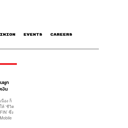
INION
EVENTS
CAREERS
คนผูก
บเงิน
ื่อง ก็
้ ‘ชีวิต
FIN’ ซึ่ง
 Mobile