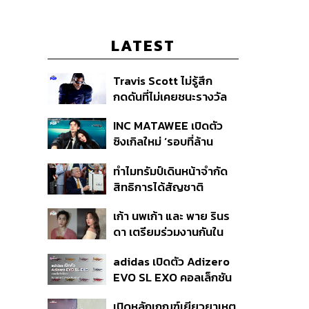
LATEST
Travis Scott ไม่รู้สึก
กดดันที่ไม่เคยชนะรางวัล
แกรมมี่ แม้มีชื่อเข้าชิงมา
INC MATAWEE เปิดตัว
แล้ว 10 ครั้ง
ซิงเกิลใหม่ ‘รอบที่ล้าน
(Loop)’ ที่ได้ เน PERSES
ทำไมทรัมป์เดินหน้าจำกัด
มาแสดงในมิวสิกวิดีโอ
สิทธิการได้สัญชาติ
อเมริกันโดยกำเนิดอีกครั้ง
เก้า นพเก้า และ พาย รินร
แม้ศาลสูงสุดเคยตัดสิน
ดา เตรียมร่วมงานกันใน
คัดค้าน
‘รสกาล Enchanted
adidas เปิดตัว Adizero
Taste In Time’
EVO SL EXO คอลเล็กชัน
พิเศษรับฤดูกาล College
เปิดหลักเกณฑ์เยียวยาเหตุ