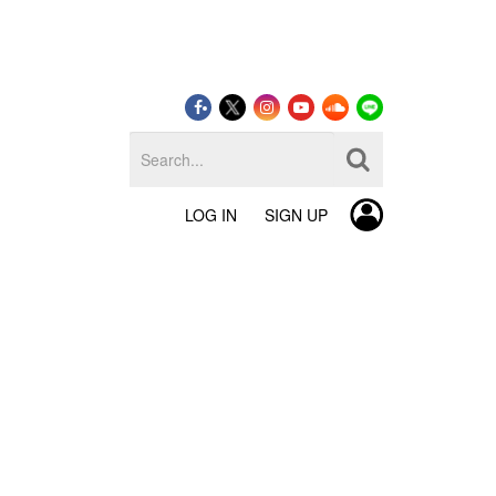
LOG IN
SIGN UP