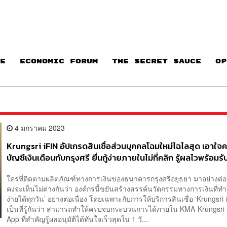
E
ECONOMIC FORUM
THE SECRET SAUCE​
OP
4 มกราคม 2023
Krungsri iFIN อัปเกรดสินเชื่อส่วนบุคคลโฉมใหม่ไฉไลสุด เอาใจ
บัญชีเงินเดือนกับกรุงศรี ยื่นกู้ง่ายภายในไม่กี่คลิก รู้ผลไวพร้อมรั
ภายใน 1 วัน ดอกเบี้ยต่ำสุดแค่ 9.99%* [ADVERTORIAL]
ใครที่ติดตามผลิตภัณฑ์ทางการเงินของธนาคารกรุงศรีอยุธยา มาอย่างต่อเน
คงจะเห็นไม่ต่างกันว่า องค์กรนี้ขยันสร้างสรรค์นวัตกรรมทางการเงินที่ทำให
ง่ายได้ทุกวัน’ อย่างต่อเนื่อง โดยเฉพาะกับการให้บริการสินเชื่อ ‘Krungsri i
เป็นที่รู้กันว่า สามารถทำให้ครบจบกระบวนการได้ภายใน KMA-Krungsri
App ที่สำคัญรู้ผลอนุมัติได้ทันใจเร็วสุดใน 1 วั...