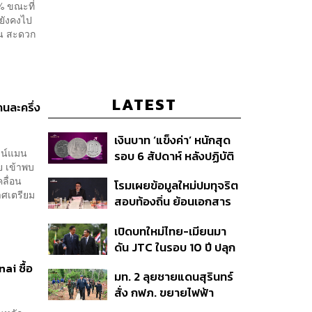
% ขณะที่
ยังคงไป
วัน สะดวก
LATEST
นละครึ่ง
เงินบาท ‘แข็งค่า’ หนักสุด
ไลน์แมน
รอบ 6 สัปดาห์ หลังปฏิบัติ
 เข้าพบ
การแทรกแซงเยนของ
คลื่อน
โรมเผยข้อมูลใหม่ปมทุจริต
สหรัฐฯ-ญี่ปุ่น Standard
าศเตรียม
สอบท้องถิ่น ย้อนเอกสาร
Chartered เปิดเป้าสิ้นปีนี้
ประชุมปี 2567 พบชื่อ
จ่อแข็งต่อแตะ 32.50 บาท
เปิดบทใหม่ไทย-เมียนมา
อนุทิน จ่อสอบต่อเอี่ยว
ต่อดอลลาร์
ดัน JTC ในรอบ 10 ปี ปลุก
ตัดตอน ม.บูรพา หรือไม่
‘เส้นเลือดใหญ่’ ค้า
i ซื้อ
มท. 2 ลุยชายแดนสุรินทร์
ชายแดน ท่าเรือน้ำลึก
สั่ง กฟภ. ขยายไฟฟ้า
ทวาย
‘ปราสาทตาควาย–เนิน