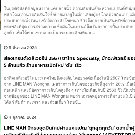
[ADVERTORIAL]
ในยุคดิจิทัลที่ข้อมูลหาง่ายแค่ปลายนิ้ว ความสัมพันธ์ระหว่างแบรนด์กับผู้
พลิกโฉม อำนาจตัดสินใจซื้อย้ายมาอยู่ในมือ 'เสียงผู้บริโภคด้วยกันเอง' เมื่
ประสบการณ์จริงน่าเชื่อถือกว่าคำโฆษณา รีวิวจึงกลายเป็นสินทรัพย์การต
ทรงพลังที่สุด การสร้างความเชื่อมั่นในแบรนด์จึงเริ่มจากการปั้นประสบการ
ลูกค้า เพื่อให้พวกเขากลายเป็นกระบอกเสียงที่น่าเ...
6 มีนาคม 2025
ส่องเทรนด์เดลิเวอรีปี 2567! ชาไทย Specialty, มัทฉะฟีเวอร์ ยอด
5 ล้านแก้ว ร้านอาหารเปิดใหม่ ‘ดับ’ เร็ว
ธุรกิจเดลิเวอรีในประเทศไทยยังคงเติบโตอย่างต่อเนื่องในปี 2567 โดยข้อม
จาก LINE MAN Wongnai เผยว่าการเติบโตของธุรกิจนี้สูงกว่า 20% เมื่อเท
ก่อนหน้า และมีอัตราการเติบโตสูงถึง 4 เท่าเมื่อเทียบกับปี 2563 ซึ่งเป็น
จากข้อมูลของ LINE MAN Wongnai พบว่า หมวดหมู่อาหารที่มาแรงในปี
ได้แก่ ส้มตำ กะเพรา และก๋วยเตี๋ยว โดยข้...
4 ตุลาคม 2024
LINE MAN ปักธงจุดยืนใหม่ผ่านแคมเปญ ‘ถูกสุดทุกวัน’ ตอกย้ำผู้
เดลิเวอรีตัวจริงที่ส่งมอบความอร่อย ‘เพื่อทุกคน’ [ADVERTORI