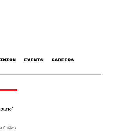
INION
EVENTS
CAREERS
าวแกง’
ง 9 เดือน