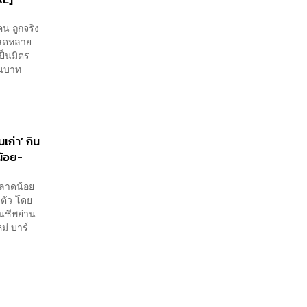
คน ถูกจริง
- ลดหลาย
าเป็นมิตร
านบาท
เก่า’ กิน
น้อย-
ตลาดน้อย
ะตัว โดย
ืนชีพย่าน
ม่ บาร์