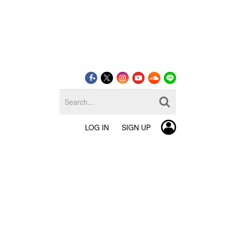
LOG IN
SIGN UP