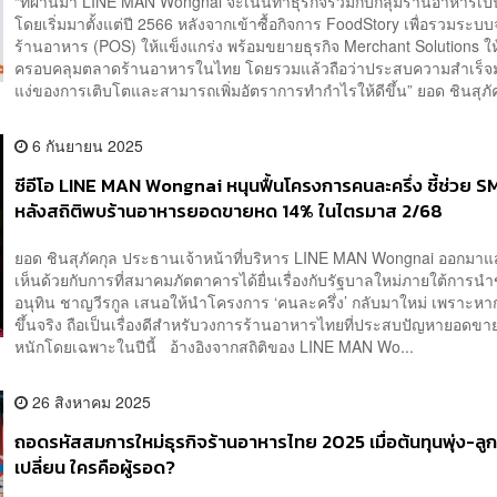
“ที่ผ่านมา LINE MAN Wongnai จะเน้นทำธุรกิจร่วมกับกลุ่มร้านอาหารเป็
โดยเริ่มมาตั้งแต่ปี 2566 หลังจากเข้าซื้อกิจการ FoodStory เพื่อรวมระบ
ร้านอาหาร (POS) ให้แข็งแกร่ง พร้อมขยายธุรกิจ Merchant Solutions ให
ครอบคลุมตลาดร้านอาหารในไทย โดยรวมแล้วถือว่าประสบความสำเร็จม
แง่ของการเติบโตและสามารถเพิ่มอัตราการทำกำไรให้ดีขึ้น” ยอด ชินสุภัคก
6 กันยายน 2025
ซีอีโอ LINE MAN Wongnai หนุนฟื้นโครงการคนละครึ่ง ชี้ช่วย SM
หลังสถิติพบร้านอาหารยอดขายหด 14% ในไตรมาส 2/68
ยอด ชินสุภัคกุล ประธานเจ้าหน้าที่บริหาร LINE MAN Wongnai ออกม
เห็นด้วยกับการที่สมาคมภัตตาคารได้ยื่นเรื่องกับรัฐบาลใหม่ภายใต้การน
อนุทิน ชาญวีรกูล เสนอให้นำโครงการ ‘คนละครึ่ง’ กลับมาใหม่ เพราะหาก 
ขึ้นจริง ถือเป็นเรื่องดีสำหรับวงการร้านอาหารไทยที่ประสบปัญหายอดขา
หนักโดยเฉพาะในปีนี้ อ้างอิงจากสถิติของ LINE MAN Wo...
26 สิงหาคม 2025
ถอดรหัสสมการใหม่ธุรกิจร้านอาหารไทย 2025 เมื่อต้นทุนพุ่ง-ลูก
เปลี่ยน ใครคือผู้รอด?