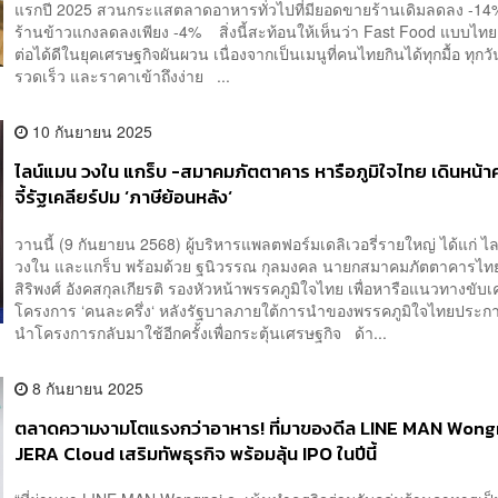
แรกปี 2025 สวนกระแสตลาดอาหารทั่วไปที่มียอดขายร้านเดิมลดลง -14
ร้านข้าวแกงลดลงเพียง -4% สิ่งนี้สะท้อนให้เห็นว่า Fast Food แบบไทย
ต่อได้ดีในยุคเศรษฐกิจผันผวน เนื่องจากเป็นเมนูที่คนไทยกินได้ทุกมื้อ ทุก
รวดเร็ว และราคาเข้าถึงง่าย ...
10 กันยายน 2025
ไลน์แมน วงใน แกร็บ -สมาคมภัตตาคาร หารือภูมิใจไทย เดินหน้าค
จี้รัฐเคลียร์ปม ‘ภาษีย้อนหลัง‘
วานนี้ (9 กันยายน 2568) ผู้บริหารแพลตฟอร์มเดลิเวอรี่รายใหญ่ ได้แก่ 
วงใน และแกร็บ พร้อมด้วย ฐนิวรรณ กุลมงคล นายกสมาคมภัตตาคารไทย
สิริพงศ์ อังคสกุลเกียรติ รองหัวหน้าพรรคภูมิใจไทย เพื่อหารือแนวทางขับเ
โครงการ ‘คนละครึ่ง‘ หลังรัฐบาลภายใต้การนำของพรรคภูมิใจไทยประก
นำโครงการกลับมาใช้อีกครั้งเพื่อกระตุ้นเศรษฐกิจ ด้า...
8 กันยายน 2025
ตลาดความงามโตแรงกว่าอาหาร! ที่มาของดีล LINE MAN Wongna
JERA Cloud เสริมทัพธุรกิจ พร้อมลุ้น IPO ในปีนี้