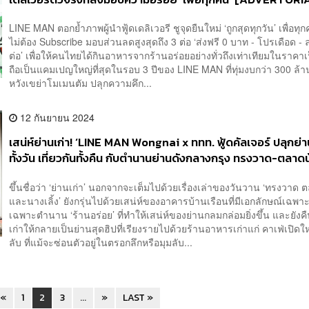
LINE MAN ตอกย้ำภาพผู้นำฟู้ดเดลิเวอรี ชูจุดยืนใหม่ ‘ถูกสุดทุกวัน’ เพื่อทุก
ไม่ต้อง Subscribe มอบส่วนลดสูงสุดถึง 3 ต่อ ‘ส่งฟรี 0 บาท - โปรเดือด 
ต่อ’ เพื่อให้คนไทยได้กินอาหารจากร้านอร่อยอย่างทั่วถึงเท่าเทียมในราค
ถือเป็นแคมเปญใหญ่ที่สุดในรอบ 3 ปีของ LINE MAN ที่ทุ่มงบกว่า 300 ล้
หวังเขย่าโมเมนตัม ปลุกความคึก...
12 กันยายน 2024
เสน่ห์ย่านเก่า! ‘LINE MAN Wongnai x ททท. ฟู้ดคัลเจอร์ ปลุกย่าน
ทั้งวัน เที่ยวกันทั้งคืน กับตำนานย่านดังกลางกรุง ทรงวาด-ตลาด
นางเลิ้ง [ADVERTORIAL]
ขึ้นชื่อว่า ‘ย่านเก่า’ นอกจากจะเต็มไปด้วยเรื่องเล่าของวันวาน ‘ทรงวาด 
และนางเลิ้ง’ ยังกรุ่นไปด้วยเสน่ห์ของอาคารบ้านเรือนที่มีเอกลักษณ์เฉพา
เฉพาะตำนาน ‘ร้านอร่อย’ ที่ทำให้เสน่ห์ของย่านกลมกล่อมยิ่งขึ้น และยังค
เก่าให้กลายเป็นย่านสุดฮิปที่เรียงรายไปด้วยร้านอาหารเก่าแก่ คาเฟ่เปิดให
ลับ ที่แม้จะซ่อนตัวอยู่ในตรอกลึกหรือมุมลับ...
«
1
2
3
...
»
LAST »