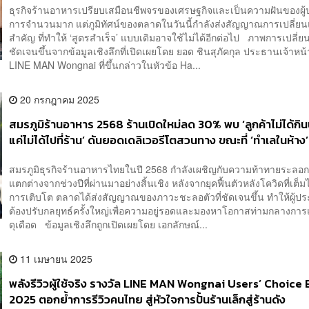
ธุรกิจร้านอาหารเปรียบเสมือนชีพจรของเศรษฐกิจและเป็นความฝันของผู
การจำนวนมาก แต่ภูมิทัศน์ของตลาดในวันนี้กำลังส่งสัญญาณการเปลี่ยน
สำคัญ ที่ทำให้ ‘สูตรสำเร็จ’ แบบเดิมอาจใช้ไม่ได้อีกต่อไป ภาพการเปลี่ย
ชัดเจนขึ้นจากข้อมูลเชิงลึกที่เปิดเผยโดย ยอด ชินสุภัคกุล ประธานเจ้าหน้
LINE MAN Wongnai ที่ขึ้นกล่าวในหัวข้อ Ha...
20 กรกฎาคม 2025
สมรภูมิร้านอาหาร 2568 ร้านเปิดใหม่ลด 30% พบ ‘ลูกค้าไม่ได้กิ
แค่ไม่ได้ไปที่ร้าน’ ดันยอดเดลิเวอรีโตสวนทาง ขณะที่ ‘ทำเลในห้าง’
แต้มต่อรอดตายสูง
สมรภูมิธุรกิจร้านอาหารไทยในปี 2568 กำลังเผชิญกับความท้าทายระลอกใ
แตกต่างจากช่วงปีที่ผ่านมาอย่างสิ้นเชิง หลังจากยุคฟื้นตัวหลังโควิดที่เต็
การเติบโต ตลาดได้ส่งสัญญาณของภาวะชะลอตัวที่ชัดเจนขึ้น ทำให้ผู้ป
ต้องปรับกลยุทธ์ครั้งใหญ่เพื่อความอยู่รอดและมองหาโอกาสท่ามกลางการแข
ดุเดือด ข้อมูลเชิงลึกถูกเปิดเผยโดย เอกลักษณ์...
11 เมษายน 2025
พลังรีวิวผู้ใช้จริง รางวัล LINE MAN Wongnai Users’ Choice 
2025 ตอกย้ำการรีวิวคนไทย สู่หัวใจการปั้นร้านเล็กสู่ร้านดัง