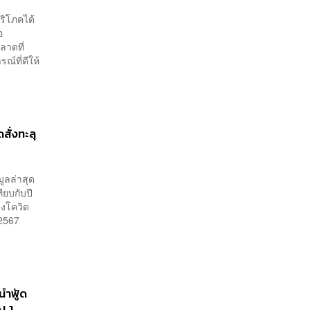
บริโภคได้
อ
ลาดที่
ณ์ที่ดีให้
สั่งทะลุ
ูลล่าสุด
ียบกับปี
ช่วงโควิด
 2567
นำฟู้ด
AL]