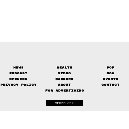
News
Wealth
Pop
Podcast
Video
Now
Opinion
Careers
Events
Privacy Policy
About
Contact
FOR ADVERTISING
MEMBERSHIP