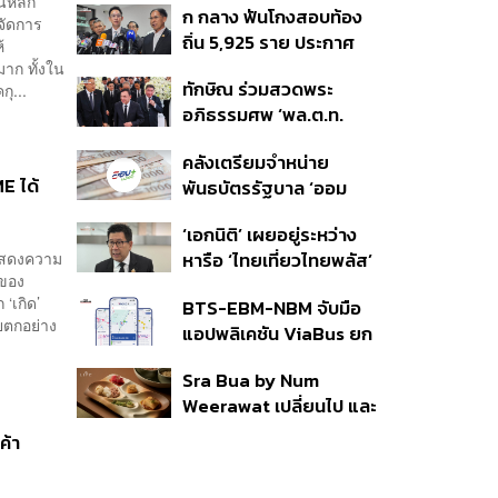
นหลัก
ก กลาง ฟันโกงสอบท้อง
350’ เสริมความมั่นคง
บจัดการ
ถิ่น 5,925 ราย ประกาศ
ชายแดน
้
บัญชีใหม่ 7 ส.ค. ส่วน 97
าก ทั้งใน
ทักษิณ ร่วมสวดพระ
ุ...
ราย รอ ป.ป.ช. ขีดเส้นแล้ว
อภิธรรมศพ ‘พล.ต.ท.
เสร็จ 31 ส.ค.
ผ่อน’ บิดา ‘พักตร์พิไล ทวี
คลังเตรียมจำหน่าย
สิน’ สิริอายุ 103 ปี แกนนำ
E ได้
พันธบัตรรัฐบาล ‘ออม
เพื่อไทย-บุคคลหลาก
พลัส’ รอบถัดไป เร็วสุด 4
วงการร่วมอาลัย
‘เอกนิติ’ เผยอยู่ระหว่าง
ก.ย.นี้ อาจเพิ่มสัดส่วนการ
าแสดงความ
หารือ ‘ไทยเที่ยวไทยพลัส’
ขายแบบ Small Lot First
ำของ
มีสิทธิใช้งบจากเงินกู้ 4
มากขึ้น
‘เกิด’
BTS-EBM-NBM จับมือ
แสนล้าน มั่นใจงบต่อ ‘ไทย
ยตกอย่าง
แอปพลิเคชัน ViaBus ยก
ช่วยไทย พลัส’ เฟส 2 มี
ระดับการติดตามตำแหน่ง
เพียงพอ
Sra Bua by Num
รถไฟฟ้า 3 สายแบบเรียล
Weerawat เปลี่ยนไป และ
ไทม์
นี่คือเหตุผลที่เราควรกลับ
ค้า
ไปอีกครั้ง