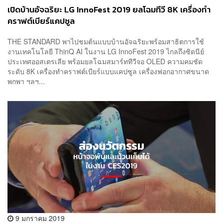
เปิดบ้านอัจฉริยะ LG InnoFest 2019 ยลโฉมทีวี 8K เครื่องทำ
คราฟต์เบียร์แคปซูล
THE STANDARD พาไปชมต้นแบบบ้านอัจฉริยะพร้อมสาธิตการใช้
งานเทคโนโลยี ThinQ AI ในงาน LG InnoFest 2019 ไกลถึงซิดนีย์
ประเทศออสเตรเลีย พร้อมยลโฉมสมาร์ททีวีจอ OLED ความคมชัด
ระดับ 8K เครื่องทำคราฟต์เบียร์แบบแคปซูล เครื่องฟอกอากาศขนาด
พกพา ฯลฯ...
9 มกราคม 2019