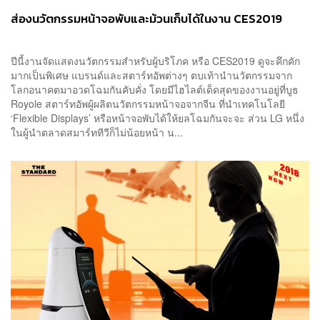
ส่องนวัตกรรมหน้าจอพับและม้วนเก็บได้ในงาน CES2019
ปีนี้งานจัดแสดงนวัตกรรมสำหรับผู้บริโภค หรือ CES2019 ดูจะคึกคัก
มากเป็นพิเศษ แบรนด์และสตาร์ทอัพต่างๆ ตบเท้านำนวัตกรรมจาก
โลกอนาคตมาอวดโฉมกันคับคั่ง โดยมีไฮไลต์เด็ดสุดของงานอยู่ที่บูธ
Royole สตาร์ทอัพผู้ผลิตนวัตกรรมหน้าจอจากจีน ที่นำเทคโนโลยี
‘Flexible Displays’ หรือหน้าจอพับได้ให้ยลโฉมกันจะจะ ส่วน LG หนึ่ง
ในผู้นำตลาดสมาร์ททีวีก็ไม่น้อยหน้า น...