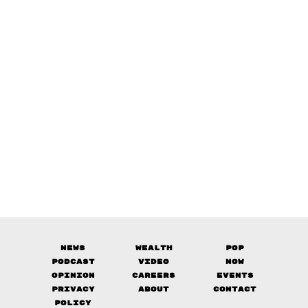
News
Wealth
Pop
Podcast
Video
Now
Opinion
Careers
Events
Privacy
About
Contact
Policy