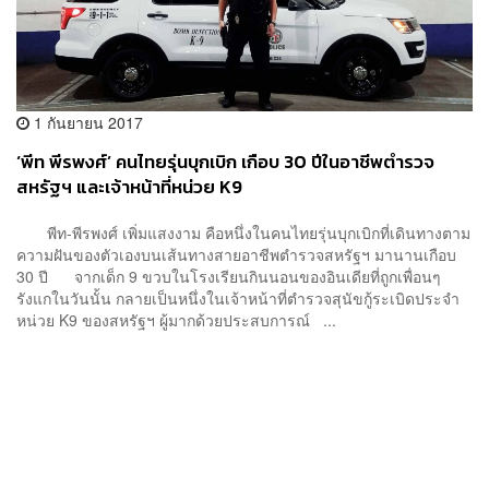
1 กันยายน 2017
‘พีท พีรพงศ์’ คนไทยรุ่นบุกเบิก เกือบ 30 ปีในอาชีพตำรวจ
สหรัฐฯ และเจ้าหน้าที่หน่วย K9
พีท-พีรพงศ์ เพิ่มแสงงาม คือหนึ่งในคนไทยรุ่นบุกเบิกที่เดินทางตาม
ความฝันของตัวเองบนเส้นทางสายอาชีพตำรวจสหรัฐฯ มานานเกือบ
30 ปี จากเด็ก 9 ขวบในโรงเรียนกินนอนของอินเดียที่ถูกเพื่อนๆ
รังแกในวันนั้น กลายเป็นหนึ่งในเจ้าหน้าที่ตำรวจสุนัขกู้ระเบิดประจำ
หน่วย K9 ของสหรัฐฯ ผู้มากด้วยประสบการณ์ ...