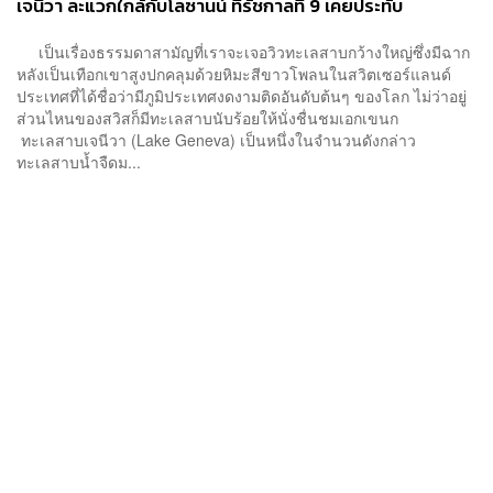
เจนีวา ละแวกใกล้กับโลซานน์ ที่รัชกาลที่ 9 เคยประทับ
เป็นเรื่องธรรมดาสามัญที่เราจะเจอวิวทะเลสาบกว้างใหญ่ซึ่งมีฉาก
หลังเป็นเทือกเขาสูงปกคลุมด้วยหิมะสีขาวโพลนในสวิตเซอร์แลนด์
ประเทศที่ได้ชื่อว่ามีภูมิประเทศงดงามติดอันดับต้นๆ ของโลก ไม่ว่าอยู่
ส่วนไหนของสวิสก็มีทะเลสาบนับร้อยให้นั่งชื่นชมเอกเขนก
ทะเลสาบเจนีวา (Lake Geneva) เป็นหนึ่งในจำนวนดังกล่าว
ทะเลสาบน้ำจืดม...