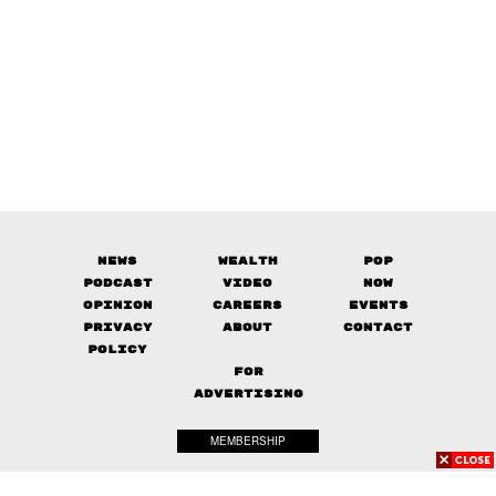
News
Wealth
Pop
Podcast
Video
Now
Opinion
Careers
Events
Privacy
About
Contact
Policy
FOR
ADVERTISING
MEMBERSHIP