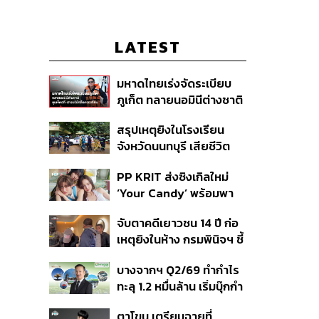
LATEST
มหาดไทยเร่งจัดระเบียบ
ภูเก็ต ทลายนอมินีต่างชาติ
คุมเจ็ตสกี สางบริษัทฮุบ
สรุปเหตุยิงในโรงเรียน
ที่ดิน เคลียร์ใบอนุญาต
จังหวัดนนทบุรี เสียชีวิต
โรงแรมค้าง 7 ปี
รวม 8 ราย โฆษก ตร. เผย
PP KRIT ส่งซิงเกิลใหม่
ปมค้นประวัติคดีกราดยิงที่
‘Your Candy’ พร้อมพา
สหรัฐฯ
ต้าเหนิง และ ณิชา ร่วมมิว
จับตาคดีเยาวชน 14 ปี ก่อ
สิกวิดีโอ
เหตุยิงในห้าง กรมพินิจฯ ชี้
ประพฤติดี-รับการรักษาต่อ
บางจากฯ Q2/69 ทำกำไร
เนื่อง ประเมินปล่อยตัว
ทะลุ 1.2 หมื่นล้าน เริ่มบุ๊กกำ
ไร ‘SAF’ เชิงพาณิชย์ครั้ง
ตาโขน เตรียมฉายที่