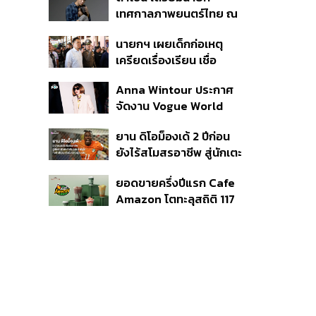
แรก หนุนรายได้ครึ่งปีทะลุ
เทศกาลภาพยนตร์ไทย ณ
3.2 แสนล้าน
ประเทศบราซิล
นายกฯ เผยเด็กก่อเหตุ
เครียดเรื่องเรียน เชื่อ
เตรียมการเป็นขั้นตอน ชี้มี
Anna Wintour ประกาศ
กระสุนอีกกว่า 30 นัด หาก
จัดงาน Vogue World
ไม่จบชีวิตตัวเองอาจสูญ
2027 ที่ซานฟรานซิสโก
เสียเพิ่ม
ยาน ดิโอม็องเด้ 2 ปีก่อน
ยังไร้สโมสรอาชีพ สู่นักเตะ
ค่าตัว 125 ล้านยูโร กับคำ
ยอดขายครึ่งปีแรก Cafe
สัญญาถึงน้องสาวผู้ล่วง
Amazon โตทะลุสถิติ 117
ลับ
ล้านแก้ว หนุนธุรกิจไลฟ์
สไตล์ OR โตต่อเนื่อง