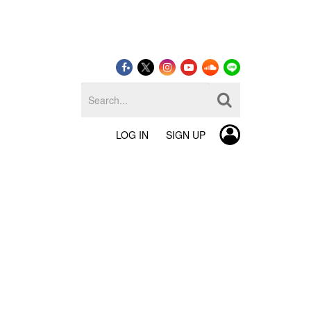
LOG IN
SIGN UP