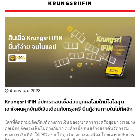
KRUNGSRIIFIN
4 มกราคม 2023
Krungsri iFIN อัปเกรดสินเชื่อส่วนบุคคลโฉมใหม่ไฉไลสุด
เอาใจคนผูกบัญชีเงินเดือนกับกรุงศรี ยื่นกู้ง่ายภายในไม่กี่คลิก
รู้ผลไวพร้อมรับเงินภายใน 1 วัน ดอกเบี้ยต่ำสุดแค่ 9.99%*
ใครที่ติดตามผลิตภัณฑ์ทางการเงินของธนาคารกรุงศรีอยุธยา มาอย่าง
[ADVERTORIAL]
ต่อเนื่อง ก็คงจะเห็นไม่ต่างกันว่า องค์กรนี้ขยันสร้างสรรค์นวัตกรรม
ทางการเงินที่ทำให้ ‘ชีวิตง่ายได้ทุกวัน’ อย่างต่อเนื่อง โดยเฉพาะกับการ