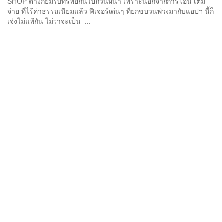
SHOP ต่างก็ยิ้มรับทรัพย์กันไปถ้วนหน้า เพราะนอกจากการโอน เติม
จ่าย ที่ไร้ค่าธรรมเนียมแล้ว ฟีเจอร์เด่นๆ ที่ยกขบวนพ่วงมากับแอปฯ นี้ก็
เจ๋งไม่แพ้กัน ไม่ว่าจะเป็น ...