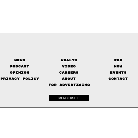
News
Wealth
Pop
Podcast
Video
Now
Opinion
Careers
Events
Privacy Policy
About
Contact
FOR ADVERTISING
MEMBERSHIP
© 2017-
2026
The Standard. All rights reserved.