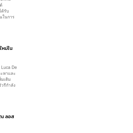
มือกดขี่ชาวเมียนมา
ด์
ด้รับ
ิถันในการ
ใหม่ใน
า Luca De
สาะหาและ
่มเติม
ัวรีกำลัง
4 ณ ลอส