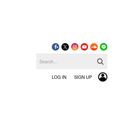
LOG IN
SIGN UP