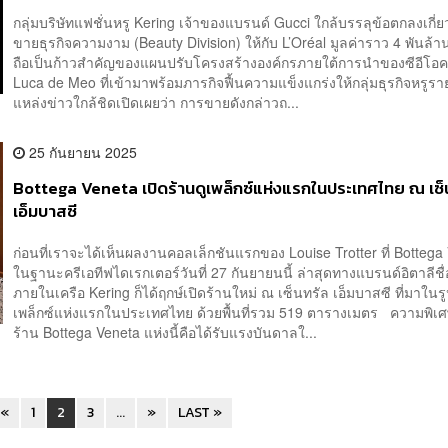
กลุ่มบริษัทแฟชั่นหรู Kering เจ้าของแบรนด์ Gucci ใกล้บรรลุข้อตกลงเกี่
ขายธุรกิจความงาม (Beauty Division) ให้กับ L’Oréal มูลค่าราว 4 พันล้านย
ถือเป็นก้าวสำคัญของแผนปรับโครงสร้างองค์กรภายใต้การนำของซีอีโอ
Luca de Meo ที่เข้ามาพร้อมภารกิจฟื้นความแข็งแกร่งให้กลุ่มธุรกิจหรูรา
แหล่งข่าวใกล้ชิดเปิดเผยว่า การขายดังกล่าวถ...
25 กันยายน 2025
Bottega Veneta เปิดร้านดูเพล็กซ์แห่งแรกในประเทศไทย ณ เซ็
เอ็มบาสซี
ก่อนที่เราจะได้เห็นผลงานคอลเล็กชันแรกของ Louise Trotter ที่ Bottega
ในฐานะครีเอทีฟไดเรกเตอร์วันที่ 27 กันยายนนี้ ล่าสุดทางแบรนด์อิตาลีชื่
ภายในเครือ Kering ก็ได้ฤกษ์เปิดร้านใหม่ ณ เซ็นทรัล เอ็มบาสซี ที่มาในร
เพล็กซ์แห่งแรกในประเทศไทย ด้วยพื้นที่รวม 519 ตารางเมตร ความพิเ
ร้าน Bottega Veneta แห่งนี้คือได้รับแรงบันดาลใ...
«
1
2
3
...
»
LAST »