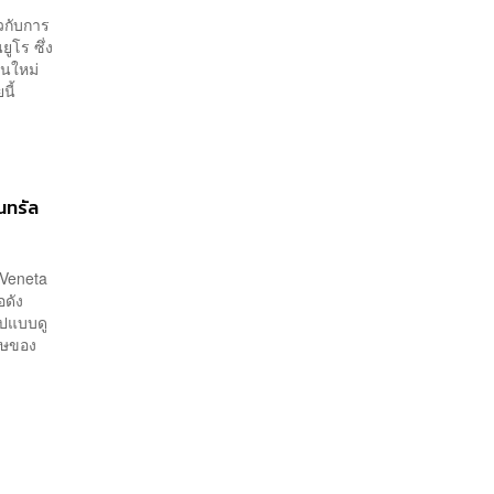
ยวกับการ
ูโร ซึ่ง
คนใหม่
ยนี้
นทรัล
 Veneta
อดัง
ูปแบบดู
ศษของ