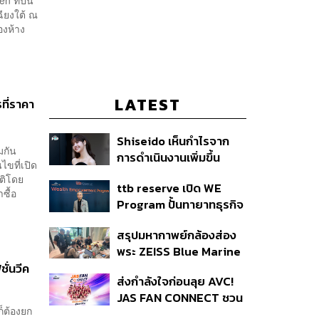
ที่ปีนี้
ฉียงใต้ ณ
องห้าง
LATEST
ที่ราคา
Shiseido เห็นกำไรจาก
มกัน
การดำเนินงานเพิ่มขึ้น
ขที่เปิด
90.1% ในช่วงครึ่งแรกของ
ัติโดย
ttb reserve เปิด WE
ปี 2026
ซื้อ
Program ปั้นทายาทธุรกิจ
รุ่นสองสานต่อความมั่งคั่ง
สรุปมหากาพย์กล้องส่อง
ตั้งเป้าขยายฐานลูกค้าแตะ
พระ ZEISS Blue Marine
11,000 ราย ดัน AUM
จากสัญญาผลิต 8.3 ล้าน
ั่นวีค
เติบโต 10% ต่อปีในอีก 3-5
ส่งกำลังใจก่อนลุย AVC!
สู่ข้อพิพาท ‘มาเวลล์ฯ’
ปีข้างหน้า
JAS FAN CONNECT ชวน
ฟ้อง ‘โทน บางแค’ ผิดนัด
ก็ต้องยก
แฟนลูกยางใกล้ชิดนักตบ
จ่ายหนี้-แอบระบุแบรนด์