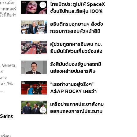
แบรนด์จะ
ไทยปิดประตูไม่ให้ SpaceX
สาวทีมชาติไทย 15 ส.ค.นี้
นภาพยนตร์
ตั้งบริษัทและถือหุ้น 100%
นี้ถือว่า
ในไทย ชี้ดาวเทียมวงโคจร
อธิบดีกรมอุทยานฯ สั่งตั้ง
ต่ำเป็นเรื่องอธิปไตย ไม่
กรรมการสอบหัวหน้าสิมิ
ยอมแลกในโต๊ะเจรจาการ
ลัน ปมปล่อย ‘วีระ’ เข้าพัก
ค้า
ผู้ช่วยทูตทหารจีนพบ ทบ.
แรม ทั้งที่ประกาศห้ามค้าง
ยืนยันไร้ส่วนเกี่ยวข้องส่ง
คืนตั้งแต่ปี 61
อาวุธให้กัมพูชาใช้รบ
รังสิมันต์มองรัฐบาลถกมิ
ชายแดน ย้ำจริงใจต่อไทย
a Veneta,
นอ่องหล่ายปมสารพิษ
าร
หวังเห็นทางออกสันติวิธี
รคาด
แม่น้ำกกไม่เกิดประโยชน์
“เธอทำงานอยู่จริงๆ”
ลดลง 3%
ปัญหาแท้จริงคือกองกำลัง
..
A$AP ROCKY เผยว่า
ว้า
Rihanna กำลังอยู่ในสตูดิ
เครือข่ายภาคประชาสังคม
โอเพื่อทำเพลงใหม่
ออกแถลงการณ์ประณาม
 Saint
รัฐบาลไทย เปิดบ้าน
ต้อนรับมินอ่องหล่าย ไร้ศีล
ธรรม หวั่นถูกใช้เป็นเครื่อง
ดอร์คน