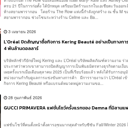
ทางแบรนด์ The Row ของสองพี่น้องฝาแฝด Mary- Kate และ Ashley Olsen 
ครบ 21 ปีในการก่อตั้ง ได้ปักหมุด เตรียมเปิดร้านแรกในเอเชียตะวันออกเ
ห้างสยามพารากอน โดยร้าน The Row แห่งนี้กำลังถูกสร้าง ณ ชั้น M ข
สยามพารากอน ช่วงโซนระหว่างร้าน Celine และ Ba...
3 เมษายน 2026
L’Oréal ปิดสัญญาซื้อกิจการ Kering Beauté อย่างเป็นทางการ
4 พันล้านดอลลาร์
บริษัทลักชัวรียักษ์ใหญ่ Kering และ L’Oréal บริษัทผลิตภัณฑ์ความงาม ร่ว
ประกาศว่าพวกเขาสามารถปิดสัญญาการเป็นพันธมิตรทางธุรกิจตามเงื่อนไ
เผยครั้งแรกเมื่อเดือนตุลาคม 2025 เป็นที่เรียบร้อยแล้ว หลังได้รับการอนุม
หน่วยงานกำกับดูแลการแข่งขันทางการค้า มีการรายงานว่า L’Oréal เข้า
กิจการ Kering Beauté หรือแบรนด์หมวดหมู่ความงามขอ...
28 กุมภาพันธ์ 2026
GUCCI PRIMAVERA แฟชั่นโชว์ครั้งแรกของ Demna ที่มิลานแฟช
แฟชั่นโชว์ที่คนตั้งหน้าตั้งตารอชมมากสุดสำหรับซีซัน Fall/Winter 2026 