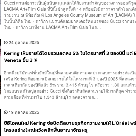
Gucci สานต่อการเป็นผู้สนับสนุนหลักให้กับงานสำคัญของวงการฮอลลีวูด
LACMA Art+Film Gala ที่ปีนี้เข้าสู่ครั้งที่ 14 พร้อมยังมีดาราจากทั่วโลกเ
ร่วมงาน ณ พิพิธภัณฑ์ Los Angeles County Museum of Art (LACMA) โ
ในนั้นก็คือ ใหม่ - ดาวิกา แบรนด์แอมบาสเดอร์คนแรกของ Gucci จาก
ใหม่ - ดาวิกา มาที่งาน LACMA Art+Film Gala ในค...
24 ตุลาคม 2025
Kering เห็นรายได้โดยรวมลดลง 5% ในไตรมาสที่ 3 ของปีนี้ แต่
Veneta ขึ้น 3 %
อีกหนึ่งบริษัทแฟชั่นยักษ์ใหญ่ที่หลายคนติดตามผลประกอบการอย่างต่อเนื่อ
เครือ Kering ที่ออกมาเปิดเผยรายได้ในไตรมาสที่ 3 ของปี 2025 ที่ลดลงจ
เวลาเดียวกันของปีที่แล้ว 5% รวม 3,415 ล้านยูโร หรือราว 1.30 แสนล
โดยแบรนด์ใหญ่สุดอย่าง Gucci ซึ่งถือว่ากินสัดส่วนรายได้มากที่สุด ทำร
สามเดือนที่ผ่านมาไป 1,343 ล้านยูโร ลดลงจากเด...
19 ตุลาคม 2025
ซีอีโอคนใหม่ Kering จ่อปิดดีลขายธุรกิจความงามให้ L’Oréal พร
โครงสร้างใหญ่หวังพลิกฟื้นอาณาจักรหรู