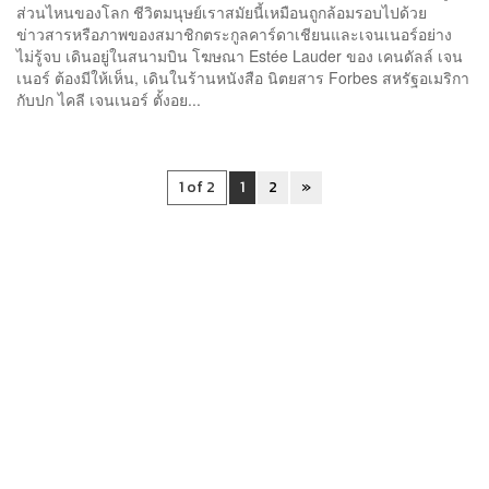
ส่วนไหนของโลก ชีวิตมนุษย์เราสมัยนี้เหมือนถูกล้อมรอบไปด้วย
ข่าวสารหรือภาพของสมาชิกตระกูลคาร์ดาเชียนและเจนเนอร์อย่าง
ไม่รู้จบ เดินอยู่ในสนามบิน โฆษณา Estée Lauder ของ เคนดัลล์ เจน
เนอร์ ต้องมีให้เห็น, เดินในร้านหนังสือ นิตยสาร Forbes สหรัฐอเมริกา
กับปก ไคลี เจนเนอร์ ตั้งอย...
1 of 2
1
2
»