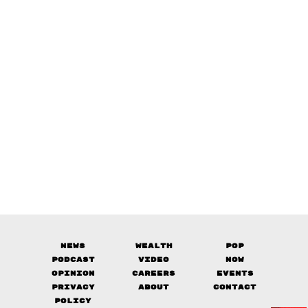
News
Wealth
Pop
Podcast
Video
Now
Opinion
Careers
Events
Privacy
About
Contact
Policy