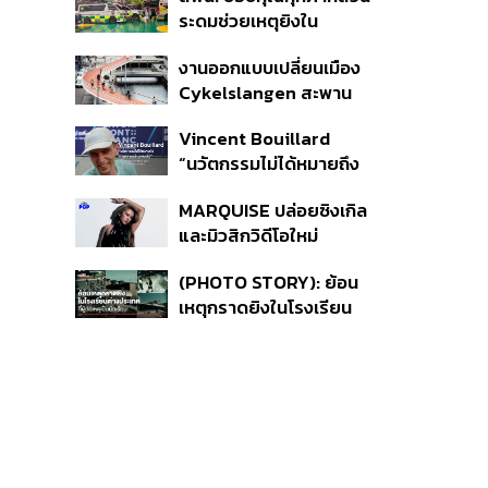
ดูแลสุขภาพจิต
ระดมช่วยเหตุยิงใน
โรงเรียนเทพศิรินทร์ ย้ำ
งานออกแบบเปลี่ยนเมือง
ดูแลสิทธิ UCEP ผู้บาดเจ็บ
Cykelslangen สะพาน
จักรยานลอยฟ้าใน
Vincent Bouillard
โคเปนเฮเกน ทางสัญจร
“นวัตกรรมไม่ได้หมายถึง
ของเมืองที่น่าอยู่
การคิดของใหม่เสมอไป”
MARQUISE ปล่อยซิงเกิล
และมิวสิกวิดีโอใหม่
IRONIC ที่เสียดสีความ
(PHOTO STORY): ย้อน
สัมพันธ์สุด Toxic
เหตุกราดยิงในโรงเรียน
ต่างประเทศ ที่ผู้ก่อเหตุเป็น
นักเรียน