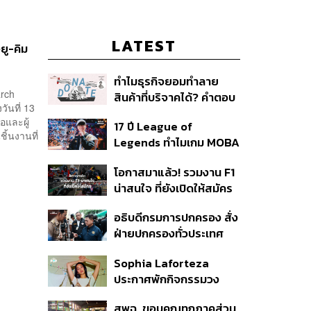
LATEST
ยู-คิม
ทำไมธุรกิจยอมทำลาย
arch
สินค้าที่บริจาคได้? คำตอบ
ันที่ 13
อาจไม่ได้อยู่ที่จริยธรรมแต่
อและผู้
17 ปี League of
อยู่ที่ระบบภาษี
ิ้นงานที่
Legends ทำไมเกม MOBA
ในตำนานถึงไม่หายไปตาม
โอกาสมาแล้ว! รวมงาน F1
กาลเวลา?
น่าสนใจ ที่ยังเปิดให้สมัคร
อธิบดีกรมการปกครอง สั่ง
ฝ่ายปกครองทั่วประเทศ
เฝ้าระวังเหตุรุนแรง คุมเข้ม
Sophia Laforteza
อาวุธปืน-ยาเสพติด
ประกาศพักกิจกรรมวง
KATSEYE ชั่วคราว เพื่อไป
สพฉ. ขอบคุณทุกภาคส่วน