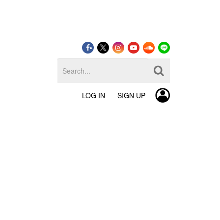
LOG IN
SIGN UP