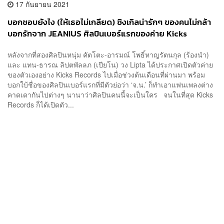
17 กันยายน 2021
บอกชอบยังไง (ให้เธอไม่เกลียด) ซิงเกิลน่ารักๆ ของคนไม่กล้า
บอกรักจาก JEANIUS ศิลปินเบอร์แรกของค่าย Kicks
Records
หลังจากที่สองศิลปินหนุ่ม คัตโตะ-อารมณ์ โพธิ์หาญรัตนกุล (ร้องนำ)
และ แทน-ธารณ ลิปตพัลลภ (เปียโน) วง Lipta ได้ประกาศเปิดตัวค่าย
ของตัวเองอย่าง Kicks Records ไปเมื่อช่วงต้นเดือนที่ผ่านมา พร้อม
บอกใบ้ชื่อของศิลปินเบอร์แรกที่มีตัวย่อว่า ‘จ.น.’ ก็ทำเอาแฟนเพลงต่าง
คาดเดากันไปต่างๆ นานาว่าศิลปินคนนี้จะเป็นใคร จนในที่สุด Kicks
Records ก็ได้เปิดตัว...