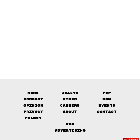
News
Wealth
Pop
Podcast
Video
Now
Opinion
Careers
Events
Privacy
About
Contact
Policy
FOR
ADVERTISING