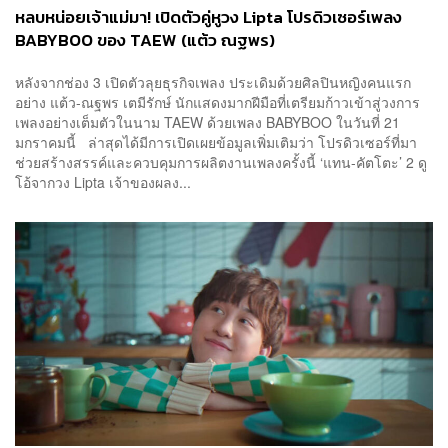
หลบหน่อยเจ้าแม่มา! เปิดตัวคู่หูวง Lipta โปรดิวเซอร์เพลง
BABYBOO ของ TAEW (แต้ว ณฐพร)
หลังจากช่อง 3 เปิดตัวลุยธุรกิจเพลง ประเดิมด้วยศิลปินหญิงคนแรก
อย่าง แต้ว-ณฐพร เตมีรักษ์ นักแสดงมากฝีมือที่เตรียมก้าวเข้าสู่วงการ
เพลงอย่างเต็มตัวในนาม TAEW ด้วยเพลง BABYBOO ในวันที่ 21
มกราคมนี้ ล่าสุดได้มีการเปิดเผยข้อมูลเพิ่มเติมว่า โปรดิวเซอร์ที่มา
ช่วยสร้างสรรค์และควบคุมการผลิตงานเพลงครั้งนี้ ‘แทน-คัตโตะ’ 2 ดู
โอ้จากวง Lipta เจ้าของผลง...