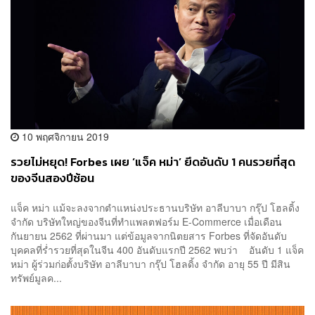
10 พฤศจิกายน 2019
รวยไม่หยุด! Forbes เผย ‘แจ็ค หม่า’ ยึดอันดับ 1 คนรวยที่สุด
ของจีนสองปีซ้อน
แจ็ค หม่า แม้จะลงจากตำแหน่งประธานบริษัท อาลีบาบา กรุ๊ป โฮลดิ้ง
จำกัด บริษัทใหญ่ของจีนที่ทำแพลตฟอร์ม E-Commerce เมื่อเดือน
กันยายน 2562 ที่ผ่านมา แต่ข้อมูลจากนิตยสาร Forbes ที่จัดอันดับ
บุคคลที่ร่ำรวยที่สุดในจีน 400 อันดับแรกปี 2562 พบว่า อันดับ 1 แจ็ค
หม่า ผู้ร่วมก่อตั้งบริษัท อาลีบาบา กรุ๊ป โฮลดิ้ง จำกัด อายุ 55 ปี มีสิน
ทรัพย์มูลค...