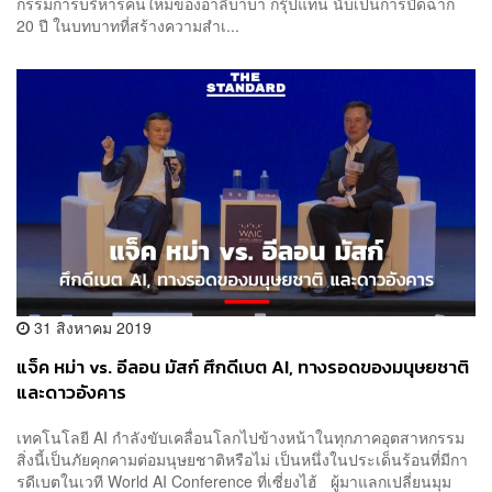
กรรมการบริหารคนใหม่ของอาลีบาบา กรุ๊ปแทน นับเป็นการปิดฉาก
20 ปี ในบทบาทที่สร้างความสำเ...
31 สิงหาคม 2019
แจ็ค หม่า vs. อีลอน มัสก์ ศึกดีเบต AI, ทางรอดของมนุษยชาติ
และดาวอังคาร
เทคโนโลยี AI กำลังขับเคลื่อนโลกไปข้างหน้าในทุกภาคอุตสาหกรรม
สิ่งนี้เป็นภัยคุกคามต่อมนุษยชาติหรือไม่ เป็นหนึ่งในประเด็นร้อนที่มีกา
รดีเบตในเวที World AI Conference ที่เซี่ยงไฮ้ ผู้มาแลกเปลี่ยนมุม