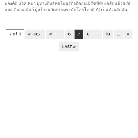
มองคือ แจ็ค หม่า ผู้ทรงอิทธิพลในธุรกิจอีคอมเมิร์ซที่ขับเคลื่อนด้วย AI
และ อีลอน มัสก์ ผู้สร้างนวัตกรรมระดับโลกโดยมี AI เป็นตัวผลักดัน...
7 of 11
« FIRST
«
...
6
7
8
...
10
...
»
LAST »