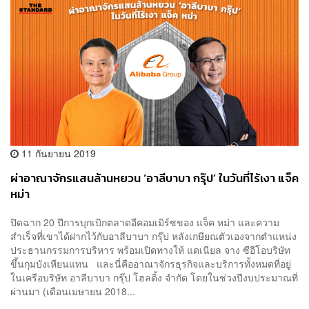
11 กันยายน 2019
ผ่าอาณาจักรแสนล้านหยวน ‘อาลีบาบา กรุ๊ป’ ในวันที่ไร้เงา แจ็ค
หม่า
ปิดฉาก 20 ปีการบุกเบิกตลาดอีคอมเมิร์ซของ แจ็ค หม่า และความ
สำเร็จที่เขาได้ฝากไว้กับอาลีบาบา กรุ๊ป หลังเกษียณตัวเองจากตำแหน่ง
ประธานกรรมการบริหาร พร้อมเปิดทางให้ แดเนียล จาง ซีอีโอบริษัท
ขึ้นกุมบังเหียนแทน และนี่คืออาณาจักรธุรกิจและบริการทั้งหมดที่อยู่
ในเครือบริษัท อาลีบาบา กรุ๊ป โฮลดิ้ง จำกัด โดยในช่วงปีงบประมาณที่
ผ่านมา (เดือนเมษายน 2018...