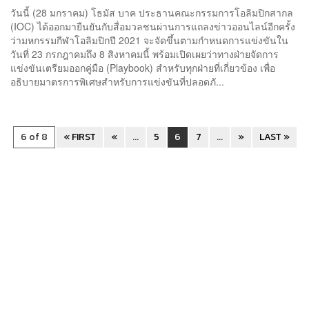
เดือน ก.พ. นี้
วันนี้ (28 มกราคม) โธมัส บาค ประธานคณะกรรมการโอลิมปิกสากล
(IOC) ได้ออกมายืนยันกับสื่อมวลชนผ่านการแถลงข่าวออนไลน์อีกครั้ง
ว่ามหกรรมกีฬาโอลิมปิกปี 2021 จะจัดขึ้นตามกำหนดการแข่งขันใน
วันที่ 23 กรกฎาคมถึง 8 สิงหาคมนี้ พร้อมเปิดเผยว่าทางฝ่ายจัดการ
แข่งขันเตรียมออกคู่มือ (Playbook) สำหรับทุกฝ่ายที่เกี่ยวข้อง เพื่อ
อธิบายมาตรการพิเศษ​สำหรับการแข่งขันที่ปลอดภั...
6 of 8
« FIRST
«
...
5
6
7
...
»
LAST »