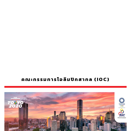
คณะกรรมการโอลิมปิกสากล (IOC)