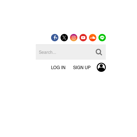
LOG IN
SIGN UP