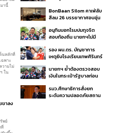
โรงพยาบาล สธ. ยืนยันครู
มานี้
บาดเจ็บเล็กน้อย 1 แสน
BonBaan Silom คาเฟ่ลับ
เสียชีวิต 5 ราย เจ็บ 22
บาท
สีลม 26 บรรยากาศอบอุ่น
ราย
เหมือนบ้าน
อนุทินบอกโรมปมทุจริต
สอบท้องถิ่น นายกฯไม่มี
หน้าที่ดู TOR แต่มีหน้าที่หา
รอง ผบ.ตร. บัญชาการ
คนผิดมาลงโทษ
นหลักที่
เหตุยิงโรงเรียนเทพศิรินทร์
ดยเฉพาะ
นนทบุรี สั่งค้นหา 2 รอบ
ดความไม่
นายกฯ ย้ำต้องตรวจสอบ
ยืนยันไร้คนติดค้าง พบศพ
ฐฯ ใน
เงินในกระเป๋ารัฐบาลก่อน
ปู่-ย่าที่บ้านพักผู้ก่อเหตุ
เคาะลุยไทยช่วยไทย พลัส
รมว.ศึกษาธิการสั่งยก
เฟส 2 หรือปรับเกณฑ์
ระดับความปลอดภัยสถาน
50:50 ยันเงินคงคลัง
ศึกษาทั่วประเทศ ขอหยุด
รัฐบาลแข็งแรง
้ยขาลง
แชร์เพื่อระงับพฤติกรรม
เลียนแบบ หลังเหตุยิงใน
ัพย์
โรงเรียน
ที่
รับขึ้น