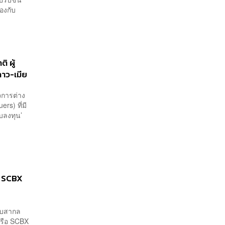
องกับ
ิ ผู้
ลาว-เมีย
จการต่าง
rs) ที่มี
ับลงทุน’
ง SCBX
ดับสากล
หรือ SCBX