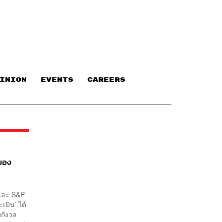
INION
EVENTS
CAREERS
อของ
 และ S&P
เมิน’ ได้
มกังวล