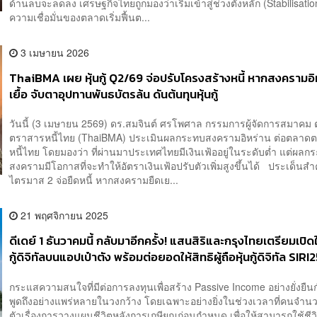
ด้านลบจะลดลง เศรษฐกิจไทยถูกมองว่าเริ่มเข้าสู่ช่วงตั้งหลัก (Stabilisati
ความเชื่อมั่นของตลาดเริ่มฟื้นต...
3 เมษายน 2026
ThaiBMA เผย หุ้นกู้ Q2/69 จ่อปรับโครงสร้างหนี้ หากสงครามอิ
เยื้อ จับตาอุปทานพันธบัตรล้น ดันต้นทุนหุ้นกู้
วันนี้ (3 เมษายน 2569) ดร.สมจินต์ ศรโพศาล กรรมการผู้จัดการสมาคม
ตราสารหนี้ไทย (ThaiBMA) ประเมินผลกระทบสงครามอิหร่าน ต่อตลาด
หนี้ไทย โดยมองว่า ที่ผ่านมาประเทศไทยมีเงินเฟ้ออยู่ในระดับต่ำ แต่ผล
สงครามมีโอกาสที่จะทำให้อัตราเงินเฟ้อปรับตัวเพิ่มสูงขึ้นได้ ประเด็นสำค
ไตรมาส 2 จ่อยืดหนี้ หากสงครามยืดเย...
21 พฤศจิกายน 2025
ดีเดย์ 1 ธันวาคมนี้ กลับมาอีกครั้ง! แสนสิริและกรุงไทยเตรียมเปิดให้
กู้ดิจิทัลบนแอปเป๋าตัง พร้อมต่อยอดให้สิทธิผู้ถือหุ้นกู้ดิจิทัล SIR
จองซื้อเพื่อการลงทุนได้อย่างต่อเนื่อง เพิ่มโอกาสเข้าถึงการลงทุน
กระแสความสนใจที่มีต่อการลงทุนเพื่อสร้าง Passive Income อย่างยั่งยืนก
ง่าย
พูดถึงอย่างแพร่หลายในวงกว้าง โดยเฉพาะอย่างยิ่งในช่วงเวลาที่คนจำน
ตัวเรื่องการวางแผนชีวิตหลังการเกษียณก่อนกำหนด เพื่อให้สามารถใช้ชีวิ