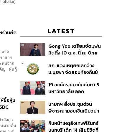
on phase)
LATEST
หร่านยืด
Gong Yoo เตรียมจัดแฟน
 ตลาด
มีตติ้ง 10 ต.ค. นี้ ณ One
ตราสาร
Bangkok Forum
กระทบจาก
สถ. แจงเหตุยกเลิกจ้าง
ัญ หุ้นกู้
ม.บูรพา จัดสอบท้องถิ่นปี
66
19 องค์กรนิสิตนักศึกษา 3
มหาวิทยาลัย ออก
แถลงการณ์ร่วม ค้าน
ซื้อหุ้น
นายกฯ สั่งประชุมด่วน
รัฐบาลต้อนรับ ‘มิน อ่อง
I25DC
พิจารณามอบเงินเยียวยา
หล่าย’
เข้าถึง
เหตุยิงใน รร. เสียชีวิต 1
ำลังถูก
คืบหน้าเหตุยิงเทพศิรินทร์
ลบ. ทุพพลภาพ 7 แสนบาท
วนมากตื่น
นนทบุรี เด็ก 14 เสียชีวิตที่
บาดเจ็บสาหัส 2 แสนบาท
ตอย่างมี