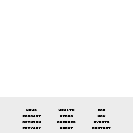
News
Wealth
Pop
Podcast
Video
Now
Opinion
Careers
Events
Privacy
About
Contact