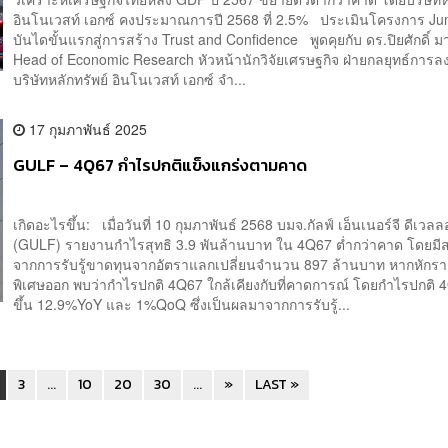
อินโนเวสท์ เอกซ์ คงประมาณการปี 2568 ที่ 2.5% ประเมินโครงการ J
บันไดขั้นแรกสู่การสร้าง Trust and Confidence พูดคุยกับ ดร.ปิยศักดิ์ ม
Head of Economic Research หัวหน้านักวิจัยเศรษฐกิจ ฝ่ายกลยุทธ์การล
บริษัทหลักทรัพย์ อินโนเวสท์ เอกซ์ จำ...
17 กุมภาพันธ์ 2025
GULF – 4Q67 กำไรปกติแข็งแกร่งตามคาด
เกิดอะไรขึ้น: เมื่อวันที่ 10 กุมภาพันธ์ 2568 บมจ.กัลฟ์ เอ็นเนอร์จี ดีเวล
(GULF) รายงานกำไรสุทธิ 3.9 พันล้านบาท ใน 4Q67 ต่ำกว่าคาด โดยมี
จากการรับรู้ขาดทุนจากอัตราแลกเปลี่ยนจำนวน 897 ล้านบาท หากหักร
พิเศษออก พบว่ากำไรปกติ 4Q67 ใกล้เคียงกับที่คาดการณ์ โดยกำไรปกติ 4
ขึ้น 12.9%YoY และ 1%QoQ ซึ่งเป็นผลมาจากการรับรู้...
3
...
10
20
30
...
»
LAST »