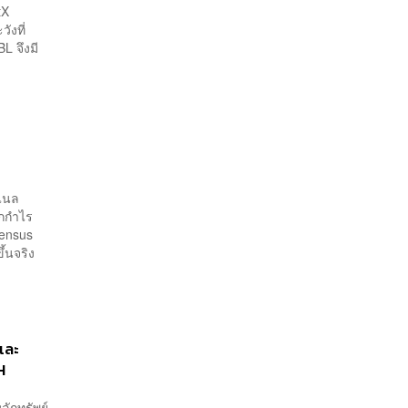
tX
ังที่
L จึงมี
นแนล
ากกำไร
sensus
ึ้นจริง
และ
H
ลักทรัพย์