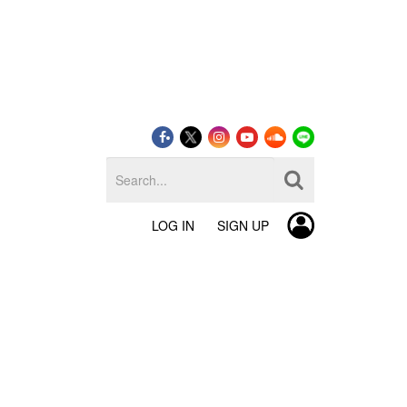
LOG IN
SIGN UP