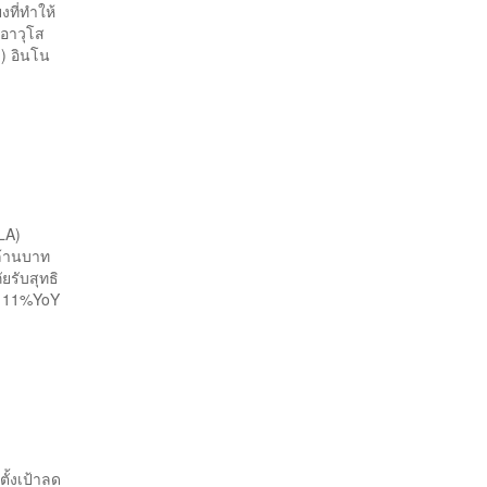
งที่ทำให้
์อาวุโส
.) อินโน
BLA)
ล้านบาท
ยรับสุทธิ
ง 11%YoY
ั้งเป้าลด