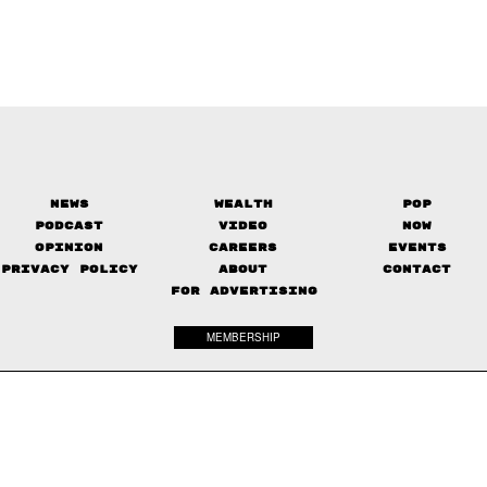
News
Wealth
Pop
Podcast
Video
Now
Opinion
Careers
Events
Privacy Policy
About
Contact
FOR ADVERTISING
MEMBERSHIP
© 2017-
2026
The Standard. All rights reserved.