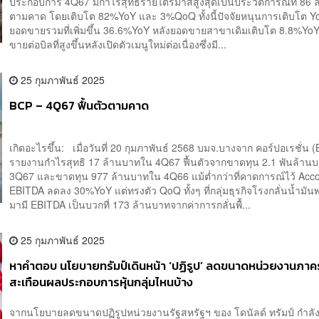
ประกอบการ 4Q67 มีกำไรสุทธิรายไตรมาสสูงสุดเป็นประวัติการณ์ที่ 86 
ตามคาด โดยเติบโต 82%YoY และ 3%QoQ ทั้งนี้ปัจจัยหนุนการเติบโต 
ยอดขายรวมที่เพิ่มขึ้น 36.6%YoY หลังยอดขายสาขาเดิมเติบโต 8.8%Yo
ขายต่อบิลที่สูงขึ้นหลังเปิดตัวเมนูใหม่ต่อเนื่องซึ่งมี...
25 กุมภาพันธ์ 2025
BCP – 4Q67 ฟื้นตัวตามคาด
เกิดอะไรขึ้น: เมื่อวันที่ 20 กุมภาพันธ์ 2568 บมจ.บางจาก คอร์ปอเรชั่น 
รายงานกำไรสุทธิ 17 ล้านบาทใน 4Q67 ฟื้นตัวจากขาดทุน 2.1 พันล้าน
3Q67 และขาดทุน 977 ล้านบาทใน 4Q66 แม้ต่ำกว่าที่คาดการณ์ไว้ Acco
EBITDA ลดลง 30%YoY แต่ทรงตัว QoQ ทั้งๆ ที่กลุ่มธุรกิจโรงกลั่นน้ำมัน
มามี EBITDA เป็นบวกที่ 173 ล้านบาทจากค่าการกลั่นพื้...
25 กุมภาพันธ์ 2025
หาคำตอบ นโยบายทรัมป์เดินหน้า ‘ปฏิรูป’ ลดขนาดหน่วยงานภาค
สะเทือนผลประกอบการหุ้นกลุ่มไหนบ้าง
จากนโยบายลดขนาดปฏิรูปหน่วยงานรัฐสหรัฐฯ ของ โดนัลด์ ทรัมป์ กำลัง