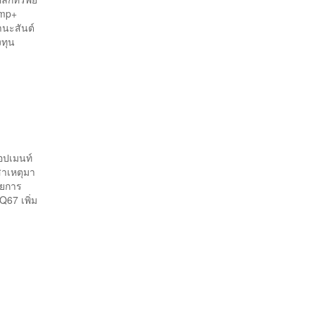
ump+
านะสันต์
งทุน
ลอปเมนท์
สาเหตุมา
ายการ
Q67 เพิ่ม