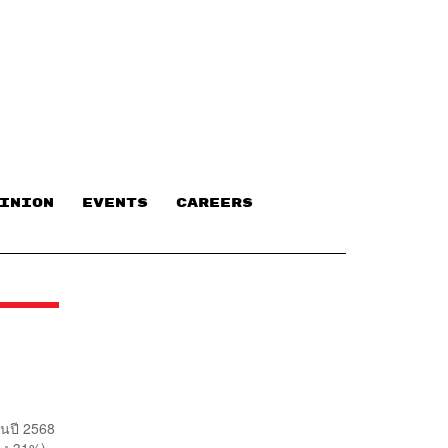
INION
EVENTS
CAREERS
ินปี 2568
ดลง 31%)