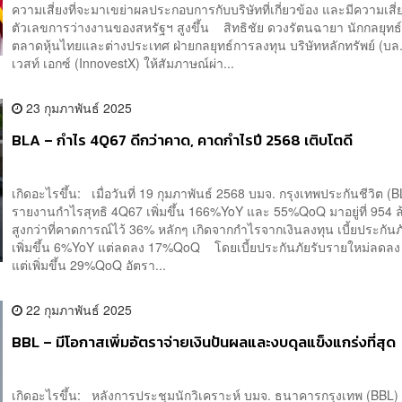
ความเสี่ยงที่จะมาเขย่าผลประกอบการกับบริษัทที่เกี่ยวข้อง และมีความเสี่ย
ตัวเลขการว่างงานของสหรัฐฯ สูงขึ้น สิทธิชัย ดวงรัตนฉายา นักกลยุทธ
ตลาดหุ้นไทยและต่างประเทศ ฝ่ายกลยุทธ์การลงทุน บริษัทหลักทรัพย์ (บล
เวสท์ เอกซ์ (InnovestX) ให้สัมภาษณ์ผ่า...
23 กุมภาพันธ์ 2025
BLA – กำไร 4Q67 ดีกว่าคาด, คาดกำไรปี 2568 เติบโตดี
เกิดอะไรขึ้น: เมื่อวันที่ 19 กุมภาพันธ์ 2568 บมจ. กรุงเทพประกันชีวิต (
รายงานกำไรสุทธิ 4Q67 เพิ่มขึ้น 166%YoY และ 55%QoQ มาอยู่ที่ 954 
สูงกว่าที่คาดการณ์ไว้ 36% หลักๆ เกิดจากกำไรจากเงินลงทุน เบี้ยประกันภั
เพิ่มขึ้น 6%YoY แต่ลดลง 17%QoQ โดยเบี้ยประกันภัยรับรายใหม่ลดล
แต่เพิ่มขึ้น 29%QoQ อัตรา...
22 กุมภาพันธ์ 2025
BBL – มีโอกาสเพิ่มอัตราจ่ายเงินปันผลและงบดุลแข็งแกร่งที่สุด
เกิดอะไรขึ้น: หลังการประชุมนักวิเคราะห์ บมจ. ธนาคารกรุงเทพ (BBL) ต