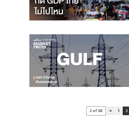
2 of 38
«
1
2