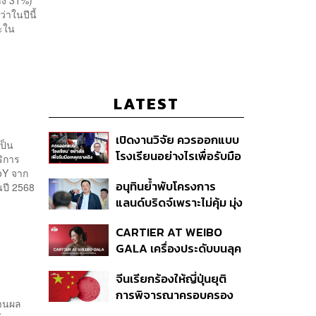
่าในปีนี้
ะใน
LATEST
เปิดงานวิจัย ควรออกแบบ
เป็น
โรงเรียนอย่างไรเพื่อรับมือ
ริการ
เหตุกราดยิง
oY จาก
อนุทินย้ำพับโครงการ
นปี 2568
แลนด์บริดจ์เพราะไม่คุ้ม มุ่ง
พัฒนา Missing Link
CARTIER AT WEIBO
รองรับอ่าวไทย-อันดามัน
GALA เครื่องประดับบนลุค
พรมแดงของแขกคน
จีนเรียกร้องให้ญี่ปุ่นยุติ
สำคัญ
การพิจารณาครอบครอง
งานผล
อาวุธนิวเคลียร์