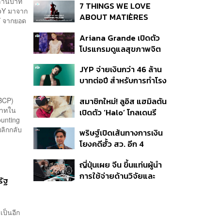
ล้านบาท
7 THINGS WE LOVE
YoY มาจาก
ABOUT MATIÈRES
Y จากยอด
FÉCALES
Ariana Grande เปิดตัว
โปรแกรมดูแลสุขภาพจิต
สำหรับคนในอุตสาหกรรม
JYP จ่ายเงินกว่า 46 ล้าน
ดนตรี
บาทต่อปี สำหรับการทำโรง
อาหารออร์แกนิกในบริษัท
สมาชิกใหม่! ลูอิส แฮมิลตัน
(BCP)
บาทใน
เปิดตัว ‘Halo’ โกลเดนรี
unting
ทรีฟเวอร์ตัวใหม่
พลิกกลับ
พริษฐ์เปิดเส้นทางการเงิน
โยงคดีฮั้ว สว. อีก 4
จังหวัด พบ ส.อบจ.
ญี่ปุ่นเผย จีน ขึ้นแท่นผู้นำ
อำนาจเจริญโอนเงินให้เจ้า
การใช้จ่ายด้านวิจัยและ
หน้าที่ กกต. ฝ่ายสืบสวน
รัฐ
พัฒนาโลก กวาดสัดส่วน
งานวิจัยถูกอ้างอิงสูงสุด
แซงสหรัฐฯ
เป็นอีก