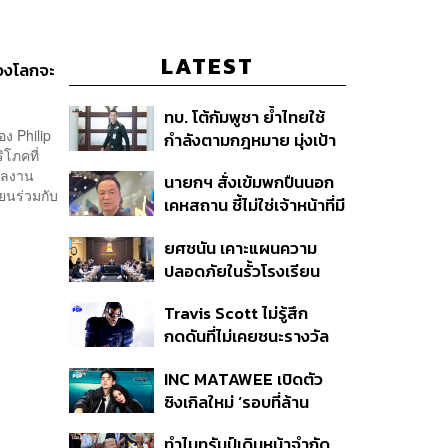
LATEST
ของโลกจะ
ทบ. โต้กัมพูชา ย้ำไทยใช้
อง Philip
กำลังตามกฎหมาย มุ่งเป้า
โภคที่
หมายทางทหาร ชี้ความเสีย
อผลงาน
นายกฯ สั่งเข้มพกปืนนอก
หายไทยไม่อาจลบด้วย
ียนร่วมกับ
เคหสถาน ชี้ไม่ใช่เจ้าหน้าที่มี
ข้อมูลบิดเบือน
โทษอุกฉกรรจ์ ปืนถูกขโมย
ยศชนัน เคาะแผนความ
ก่อเหตุ เจ้าของร่วมรับผิด
ปลอดภัยในรั้วโรงเรียน
90 วัน ส่งนักสุขภาพจิต
Travis Scott ไม่รู้สึก
ดูแล-คุมเข้มคัดกรองสิ่ง
กดดันที่ไม่เคยชนะรางวัล
ผิดกฎหมาย
แกรมมี่ แม้มีชื่อเข้าชิงมา
INC MATAWEE เปิดตัว
แล้ว 10 ครั้ง
ซิงเกิลใหม่ ‘รอบที่ล้าน
(Loop)’ ที่ได้ เน PERSES
ทำไมทรัมป์เดินหน้าจำกัด