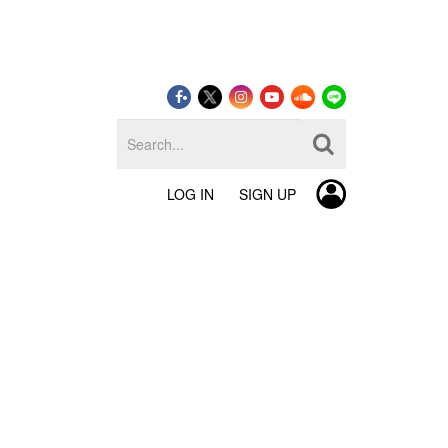
LOG IN
SIGN UP