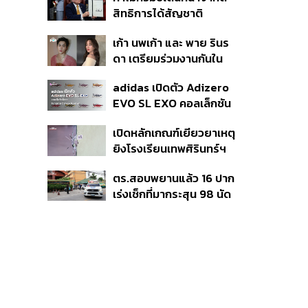
มาแสดงในมิวสิกวิดีโอ
สิทธิการได้สัญชาติ
อเมริกันโดยกำเนิดอีกครั้ง
เก้า นพเก้า และ พาย รินร
แม้ศาลสูงสุดเคยตัดสิน
ดา เตรียมร่วมงานกันใน
คัดค้าน
‘รสกาล Enchanted
adidas เปิดตัว Adizero
Taste In Time’
EVO SL EXO คอลเล็กชัน
พิเศษรับฤดูกาล College
เปิดหลักเกณฑ์เยียวยาเหตุ
Football
ยิงโรงเรียนเทพศิรินทร์ฯ
เสียชีวิตรับสูงสุด 3 แสน
ตร.สอบพยานแล้ว 16 ปาก
เจ็บสูงสุด 1 แสน เยียวยา
เร่งเช็กที่มากระสุน 98 นัด
จิตใจ 5 ระดับ
ประสานครูภาษาไทยเข้าให้
ปากคำ