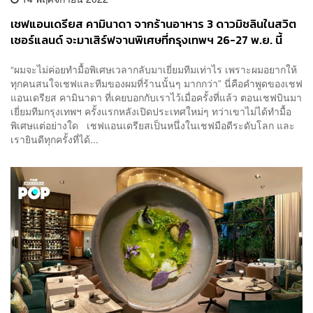
เชฟแอนเดรียส คามินาดา จากร้านอาหาร 3 ดาวมิชลินในสวิต
เซอร์แลนด์ จะมาเสิร์ฟจานพิเศษที่กรุงเทพฯ 26-27 พ.ย. นี้
“ผมจะไม่ค่อยทำมื้อพิเศษเวลากลับมาเยี่ยมทีมเท่าไร เพราะผมอยากให้
ทุกคนสนใจเชฟและทีมของผมที่ร้านนั้นๆ มากกว่า” นี่คือคำพูดของเชฟ
แอนเดรียส คามินาดา ที่เคยบอกกับเราไว้เมื่อครั้งที่แล้ว ตอนเชฟบินมา
เยี่ยมทีมกรุงเทพฯ ครั้งแรกหลังเปิดประเทศใหม่ๆ ทว่าเขาไม่ได้ทำมื้อ
พิเศษแต่อย่างใด เชฟแอนเดรียสเป็นหนึ่งในเชฟมือดีระดับโลก และ
เรายินดีทุกครั้งที่ได้...