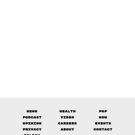
News
Wealth
Pop
Podcast
Video
Now
Opinion
Careers
Events
Privacy
About
Contact