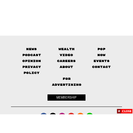
News
Wealth
Pop
Podcast
Video
Now
Opinion
Careers
Events
Privacy
About
Contact
Policy
FOR
ADVERTISING
MEMBERSHIP
© 2017-
2026
The Standard. All rights reserved.