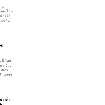
นายก
ยแถลงไทย-
อีกครั้ง
บอนุทิน
อน
นี้ โดย
รยั่วยุ
้าแก้ว
ลเรือนชาว
ชา ย้ำ
งิน