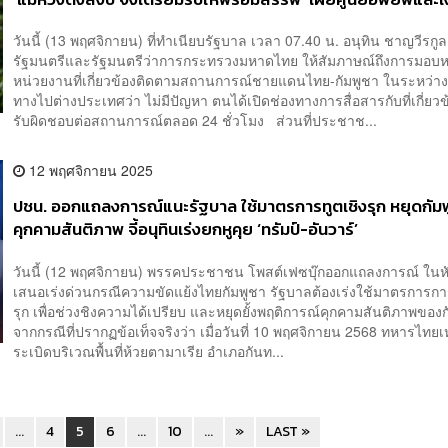
เยียวยาพร้อมทุกด้าน
วันนี้ (13 พฤศจิกายน) ที่ทำเนียบรัฐบาล เวลา 07.40 น. อนุทิน ชาญวีรกู
รัฐมนตรีและรัฐมนตรีว่าการกระทรวงมหาดไทย ให้สัมภาษณ์ถึงการมอบห
หน่วยงานที่เกี่ยวข้องติดตามสถานการณ์ชายแดนไทย-กัมพูชา ในระหว่า
ทางไปต่างประเทศว่า ไม่มีปัญหา ตนได้เปิดช่องทางการสื่อสารกับที่เกี่ยวข
รับผิดชอบต่อสถานการณ์ตลอด 24 ชั่วโมง ส่วนที่ประชาช...
12 พฤศจิกายน 2025
ปชน. ออกแถลงการณ์แนะรัฐบาล ใช้มาตรการทูตเชิงรุก หยุดกัม
คุกคามสันติภาพ จี้อนุทินเร่งยกหูคุย ‘ทรัมป์-อันวาร์’
วันนี้ (12 พฤศจิกายน) พรรคประชาชน โพสต์เฟซบุ๊กออกแถลงการณ์ ในหัว
เสนอเร่งด่วนกรณีความขัดแย้งไทยกัมพูชา รัฐบาลต้องเร่งใช้มาตรการกา
รุก เพื่อช่วงชิงความได้เปรียบ และหยุดยั้งพฤติการณ์คุกคามสันติภาพของ
จากกรณีที่ปรากฏข้อเท็จจริงว่า เมื่อวันที่ 10 พฤศจิกายน 2568 ทหารไทยเ
ระเบิดบริเวณพื้นที่ห้วยตามาเรีย อำเภอกันท...
...
4
5
6
...
10
...
»
LAST »