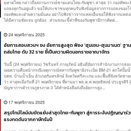
มหาดไทย กล่าวถึงสถานการณ์ชายแดนไทย-กัมพูชา ล่าสุด ว่า กองทัพจะ
แถลงทุกวันอยู่แล้ว ขอให้ประชาชนทุกคนรับฟังข้อมูลจากการแถลงของ
กองทัพและฝ่ายความมั่นคง อย่าไปฟังข่าวจากแหล่งอื่นขอให้ฟังจากแหล่ง
ได้มีความชัดเจน ถูกต้อง ส่วนขณะนี้ท่าทีของกัมพูชามีการติดต่...
24 พฤศจิกายน 2025
อัยการสอบสวนฯ ชง อัยการสูงสุด ฟ้อง ‘ฮุนเซน-ฮุนมาเนต’ ฐานส
ถล่มไทย ดับ 32 ราย ชี้เป็นความผิดนอกราชอาณาจักร
วันนี้ (24 พฤศจิกายน) วัชรินทร์ ภาณุรัตน์ อธิบดีอัยการสำนักงานการสอ
เผยความคืบหน้ากรณีเหตุการณ์ทหารกัมพูชายิงระเบิด BM-21 ตกใส่ปั๊มน้
ปตท. บ้านน้ำเย็น อำเภอกันทรลักษ์ จังหวัดศรีสะเกษ และพื้นที่จังหวัดชา
ว่า ล่าสุดเมื่อวันที่ 21 พฤศจิกายน ที่ผ่านมา พล.ต.ท.พฤทธิพงษ์ ประยูรศิริ ผู
บัญชาการตำรวจภูธรภาค 3 ได้ทำหนังสือส่งถึงอัยการสูง...
17 พฤศจิกายน 2025
สรุปไทม์ไลน์ปมขัดแย้งล่าสุดไทย-กัมพูชา สู่การระงับปฏิญญาร่
แรงกดดันจากภาษีทรัมป์