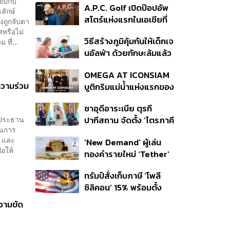
ยบกับ
A.P.C. Golf เปิดป๊อปอัพ
กรมรับใช้ชาติ
ลักษ์
สโตร์แห่งแรกในเอเชียที่
ังถูกจับตา
ธนิยะ
หรือไม่
วิธีสร้างภูมิคุ้มกันให้เด็กเจ
ที่...
นอัลฟ่า ด้วยทักษะล้มแล้ว
ลุก
OMEGA AT ICONSIAM
บความร่วม
บูติกริมแม่น้ำแห่งแรกของ
แบรนด์
ซาอุดีอาระเบีย ตุรกี
นะประธาน
ปากีสถาน จัดตั้ง ‘ไตรภาคี
ในการ
ความมั่นคงร่วม’ คืออะไร
ต และ
‘New Demand’ ผู้เล่น
สำคัญอย่างไร
่อให้
ทองคำรายใหม่ ‘Tether’
ทรัมป์สั่งเก็บภาษี ‘โพลี
ซิลิคอน’ 15% พร้อมตั้ง
ราคาขั้นต่ำ ตัดกำลังจีน
ความขัด