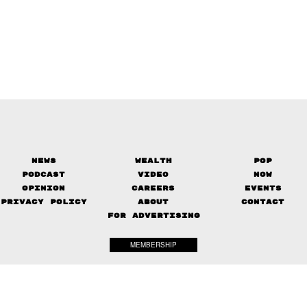
News
Wealth
Pop
Podcast
Video
Now
Opinion
Careers
Events
Privacy Policy
About
Contact
FOR ADVERTISING
MEMBERSHIP