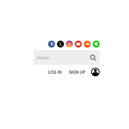
LOG IN
SIGN UP