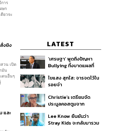
มีการ
โฆษก
เดียวจะ
LATEST
ั่งยิง
‘เศรษฐา’ พูดถึงปัญหา
บสวน เปิด
Bullying ทิ้งบาดแผลที่
ำมัน
มองไม่เห็น ย้ำผู้ใหญ่ต้อง
ยแดนอื่นๆ
ไขแสง สุกใส: จารจดไว้ใน
รับฟัง-ช่วยเด็กให้เร็ว
้
รอยจำ
Christie’s เตรียมจัด
ประมูลคอสตูมจาก
ภาพยนตร์ The Devil
วม และ
Lee Know ยืนยันว่า
Wears Prada 2
Stray Kids จะกลับมารวม
ตัวกันอีกครั้ง หลังจากเข้า