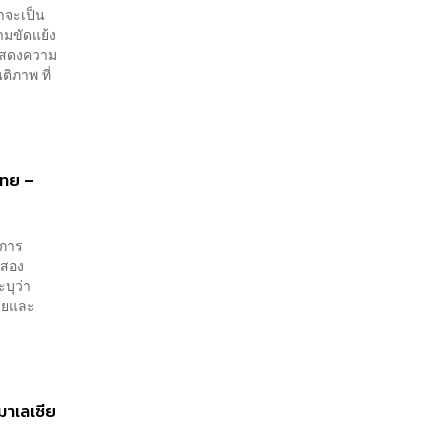
าจะเป็น
วามขัดแย้ง
าแสดงความ
ิภาพ ที่
ไทย –
ง
าการ
งสอง
บุว่า
ซียและ
มาเลเซีย