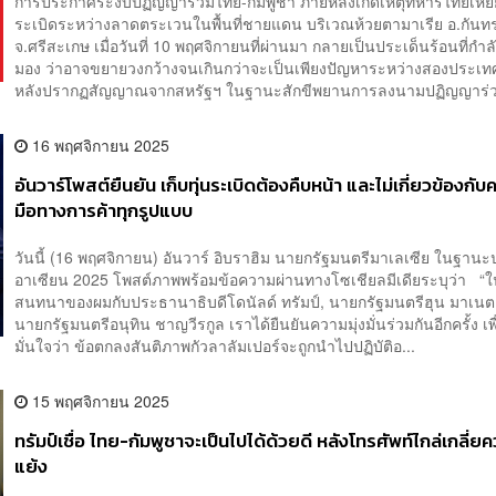
การประกาศระงับปฏิญญาร่วมไทย-กัมพูชา ภายหลังเกิดเหตุทหารไทยเหยี
ระเบิดระหว่างลาดตระเวนในพื้นที่ชายแดน บริเวณห้วยตามาเรีย อ.กันทร
จ.ศรีสะเกษ เมื่อวันที่ 10 พฤศจิกายนที่ผ่านมา กลายเป็นประเด็นร้อนที่กำล
มอง ว่าอาจขยายวงกว้างจนเกินกว่าจะเป็นเพียงปัญหาระหว่างสองประเทศ
หลังปรากฏสัญญาณจากสหรัฐฯ ในฐานะสักขีพยานการลงนามปฏิญญาร่วม 
16 พฤศจิกายน 2025
อันวาร์โพสต์ยืนยัน เก็บทุ่นระเบิดต้องคืบหน้า และไม่เกี่ยวข้องกั
มือทางการค้าทุกรูปแบบ
วันนี้ (16 พฤศจิกายน) อันวาร์ อิบราฮิม นายกรัฐมนตรีมาเลเซีย ในฐา
อาเซียน 2025 โพสต์ภาพพร้อมข้อความผ่านทางโซเชียลมีเดียระบุว่า “
สนทนาของผมกับประธานาธิบดีโดนัลด์ ทรัมป์, นายกรัฐมนตรีฮุน มาเน
นายกรัฐมนตรีอนุทิน ชาญวีรกูล เราได้ยืนยันความมุ่งมั่นร่วมกันอีกครั้ง เพื
มั่นใจว่า ข้อตกลงสันติภาพกัวลาลัมเปอร์จะถูกนำไปปฏิบัติอ...
15 พฤศจิกายน 2025
ทรัมป์เชื่อ ไทย-กัมพูชาจะเป็นไปได้ด้วยดี หลังโทรศัพท์ไกล่เกลี่ย
แย้ง