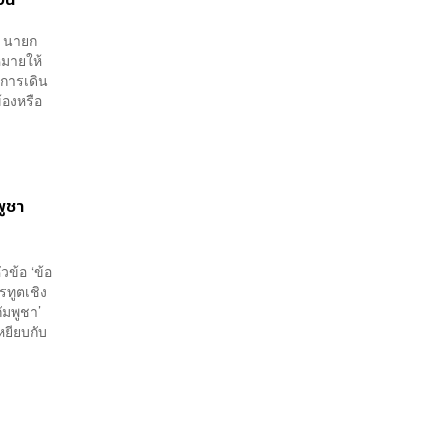
ล นายก
มายให้
งการเดิน
้องหรือ
พูชา
ข้อ ‘ข้อ
รทูตเชิง
กัมพูชา’
หยียบกับ