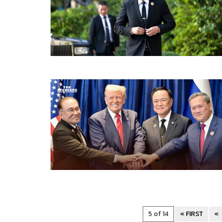
5 of 14
« FIRST
«