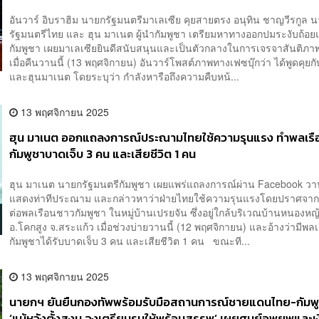
อันวาร์ อิบราฮิม นายกรัฐมนตรีมาเลเซีย คุยสายตรง อนุทิน ชาญวีรกูล 
รัฐมนตรีไทย และ ฮุน มาเนต ผู้นำกัมพูชา เตรียมหาทางออกปมระงับถ้อ
กัมพูชา เผยมาเลเซียยินดีสนับสนุนและเป็นตัวกลางในการเจรจาสันติภาพ
เมื่อคืนวานนี้ (13 พฤศจิกายน) อันวาร์โพสต์ภาพทางเฟซบุ๊กว่า ได้พูดคุยกั
และฮุนมาเนต โดยระบุว่า กำลังหารือถึงความคืบหน้...
13 พฤศจิกายน 2025
ฮุน มาเนต ออกแถลงการณ์ประณามไทยใช้ความรุนแรง ทำพลเรื
กัมพูชาบาดเจ็บ 3 คน และเสียชีวิต 1 คน
ฮุน มาเนต นายกรัฐมนตรีกัมพูชา เผยแพร่แถลงการณ์ผ่าน Facebook วาน
แสดงท่าทีประณาม และกล่าวหาว่าฝ่ายไทยใช้ความรุนแรงโดยปราศจากกา
ต่อพลเรือนชาวกัมพูชา ในหมู่บ้านเปรยจัน ซึ่งอยู่ใกล้บริเวณบ้านหนองหญ
อ.โคกสูง จ.สระแก้ว เมื่อช่วงบ่ายวานนี้ (12 พฤศจิกายน) และอ้างว่ามีพ
กัมพูชาได้รับบาดเจ็บ 3 คน และเสียชีวิต 1 คน ขณะที...
13 พฤศจิกายน 2025
นายกฯ ยันยืนกองทัพพร้อมรับมือสถานการณ์ชายแดนไทย-กัมพู
‘แม้หวังตั้งสงบ จงเตรียมรบให้พร้อมสรรพ’ เผยศูนย์อพยพและเ