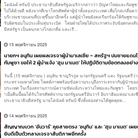
โดนัลด์ ทรัมป์ ประธานาธิบดีสหรัฐอเมริกากล่าวว่า ปัญหาไทยและกัมพูช
ไปได้ด้วยดี หลังจากที่เขาโทรศัพท์หาผู้นำทั้งสองประเทศ เพื่อไกล่เกลี่ยค
บริเวณชายแดนที่ปะทุขึ้นมาอีกครั้ง แต่ผู้นำไทยยังคงเรียกร้องให้กัมพูช
รับผิดชอบในประเด็นทุ่นระเบิด โดยฝ่ายไทยได้ประกาศระงับข้อตกลงสันต
มีสหรัฐฯ เป็นคนกลางไกล่เกลี่ย และเรี...
15 พฤศจิกายน 2025
นายกฯ อนุทิน เผยผลเจรจาผู้นำมาเลเซีย – สหรัฐฯ ปมชายแดน
กัมพูชา ขอให้ 2 ผู้นำแจ้ง ‘ฮุน มาเนต’ ให้ปฏิบัติตามข้อตกลงอย่า
เคร่งครัด
วันนี้ (15 พฤศจิกายน ) อนุทิน ชาญวีรกูล นายกรัฐมนตรี และ รัฐมนตรีว่
กระทรวงมหาดไทย โพสต์ภาพพร้อมข้อความระบุถึงการเจรจากับผู้นำขอ
ประเทศ ในเรื่องสถานการณ์ความขัดแย้งระหว่างไทยและกัมพูชา โดยระ
“เมื่อคืนนี้ผมได้รับโทรศัพท์จากนายกรัฐมนตรีอันวาร์ อิบราฮิมแห่งมาเลเ
ประธานาธิบดีสหรัฐ นายโดนัลด์ ทรัมป์ ซึ่งทั้งสองท่านได้พูดคุยห...
14 พฤศจิกายน 2025
สัญญาณบวก ‘อันวาร์’ คุยสายตรง ‘อนุทิน’ และ ‘ฮุน มาเนต’ เผย
ยินดีเป็นตัวกลางเจรจาสันติภาพอีกครั้ง