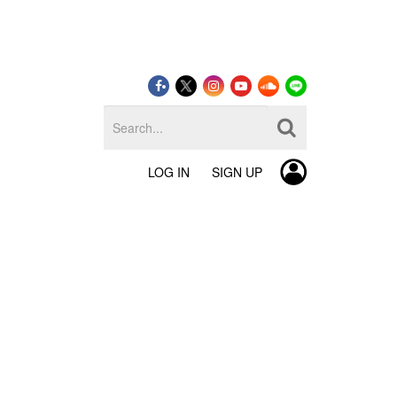
LOG IN
SIGN UP