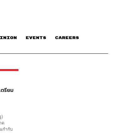
INION
EVENTS
CAREERS
 เตรียม
ฐ)
ลาด
นกำกับ