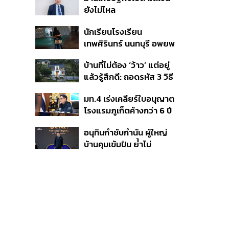
ยังไม่ไหล
นักเรียนโรงเรียน
เทพศิรินทร์ นนทบุรี อพยพ
เข้ายังพื้นที่ปลอดภัย
บ้านที่ไม่ต้อง ‘ว้าว’ แต่อยู่
ชั่วคราว หลังเหตุใช้อาวุธ
แล้วรู้สึกดี: ถอดรหัส 3 วิธี
ปืนภายในโรงเรียน
คิด Sansiri WELL เพื่อ
คลี่คลาย
มท.4 เร่งเคลียร์ใบอนุญาต
Well-Being ในทุกวัน
โรงแรมภูเก็ตค้างกว่า 6 ปี
ตั้งเป้าจบ ก.ย. ยกเป็น
อนุทินกำชับกำนัน ผู้ใหญ่
โมเดลแก้ทั้งประเทศ
บ้านคุมเข้มปืน ย้ำไม่
อนุญาตประชาชน-ขรก.ไร้
หน้าที่พกปืนออกนอก
เคหสถาน หวั่นพฤติกรรม
ลอกเลียนแบบ จ่อลงพื้นที่
เกิดเหตุ