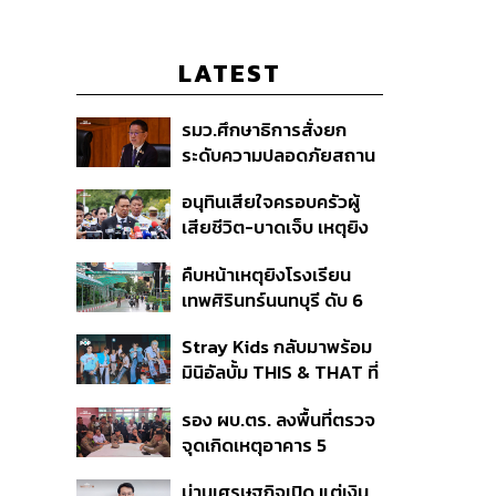
LATEST
รมว.ศึกษาธิการสั่งยก
ระดับความปลอดภัยสถาน
ศึกษาทั่วประเทศ ขอหยุด
อนุทินเสียใจครอบครัวผู้
แชร์เพื่อระงับพฤติกรรม
เสียชีวิต-บาดเจ็บ เหตุยิง
เลียนแบบ หลังเหตุยิงใน
ใน รร. สั่งเยียวยาจิตใจ
โรงเรียน
คืบหน้าเหตุยิงโรงเรียน
เดินหน้าแก้ กม.คุมอาวุธปืน
เทพศิรินทร์นนทบุรี ดับ 6
ชี้ผู้ปกครองต้องร่วมรับผิด
ศพ โฆษก ตร. เร่งสอบปม
ชอบ
Stray Kids กลับมาพร้อม
ขโมยปืนปู่ก่อเหตุ
มินิอัลบั้ม THIS & THAT ที่
สะท้อนตัวตนดนตรีอัน
รอง ผบ.ตร. ลงพื้นที่ตรวจ
หลากหลายของวง
จุดเกิดเหตุอาคาร 5
รร.เทพศิรินทร์ นนทบุรี
ม่านเศรษฐกิจเปิด แต่เงิน