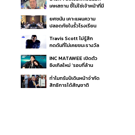
หายไทยไม่อาจลบด้วย
เคหสถาน ชี้ไม่ใช่เจ้าหน้าที่มี
ข้อมูลบิดเบือน
โทษอุกฉกรรจ์ ปืนถูกขโมย
ยศชนัน เคาะแผนความ
ก่อเหตุ เจ้าของร่วมรับผิด
ปลอดภัยในรั้วโรงเรียน
90 วัน ส่งนักสุขภาพจิต
Travis Scott ไม่รู้สึก
ดูแล-คุมเข้มคัดกรองสิ่ง
กดดันที่ไม่เคยชนะรางวัล
ผิดกฎหมาย
แกรมมี่ แม้มีชื่อเข้าชิงมา
INC MATAWEE เปิดตัว
แล้ว 10 ครั้ง
ซิงเกิลใหม่ ‘รอบที่ล้าน
(Loop)’ ที่ได้ เน PERSES
ทำไมทรัมป์เดินหน้าจำกัด
มาแสดงในมิวสิกวิดีโอ
สิทธิการได้สัญชาติ
อเมริกันโดยกำเนิดอีกครั้ง
แม้ศาลสูงสุดเคยตัดสิน
คัดค้าน