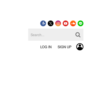
LOG IN
SIGN UP