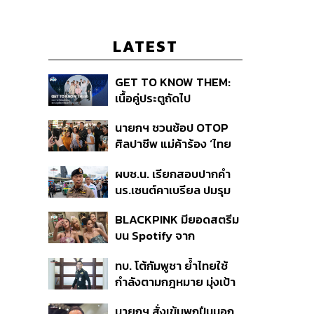
LATEST
GET TO KNOW THEM:
เนื้อคู่ประตูถัดไป
นายกฯ ชวนช้อป OTOP
ศิลปาชีพ แม่ค้าร้อง ‘ไทย
ช่วยไทย พลัส’ สุดยอด
ผบช.น. เรียกสอบปากคำ
ถามมีต่อไหม นายกฯ ตอบ
นร.เซนต์คาเบรียล ปมรุม
‘เดี๋ยวจะพยายาม’
ทำร้ายเพื่อน-ใช้ปืนขู่ สั่ง
BLACKPINK มียอดสตรีม
ดำเนินคดีแล้ว
บน Spotify จาก
ประเทศไทยสูงถึง 536 ล้าน
ทบ. โต้กัมพูชา ย้ำไทยใช้
ครั้ง ตลอด 10 ปีที่ผ่านมา
กำลังตามกฎหมาย มุ่งเป้า
หมายทางทหาร ชี้ความเสีย
นายกฯ สั่งเข้มพกปืนนอก