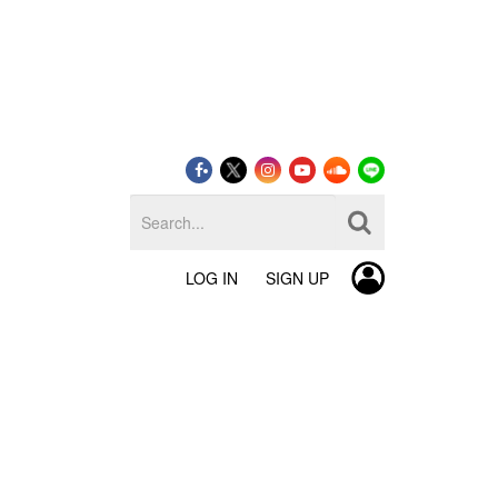
LOG IN
SIGN UP