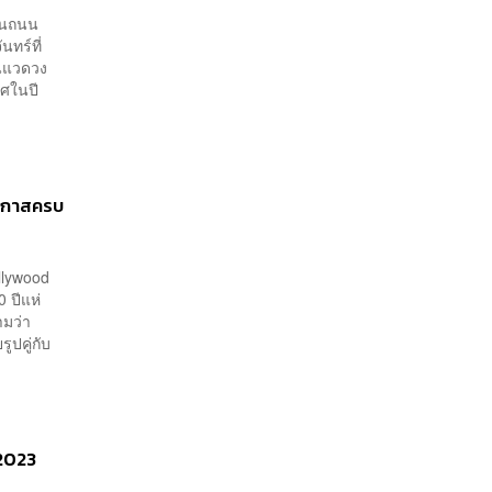
วบนถนน
นทร์ที่
ในแวดวง
ยศในปี
อกาสครบ
llywood
 ปีแห่
ามว่า
ูปคู่กับ
 2023