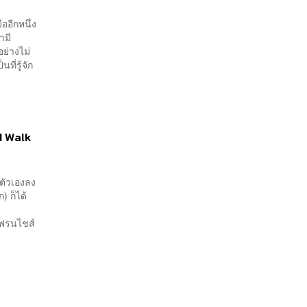
ออีกหนึ่ง
ามี
ย่างไม่
ี่รู้จัก
d Walk
ตัวเองลง
) ก็ได้
แฟรนไชส์