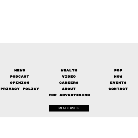
News
Wealth
Pop
Podcast
Video
Now
Opinion
Careers
Events
Privacy Policy
About
Contact
FOR ADVERTISING
MEMBERSHIP