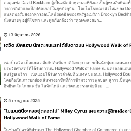
ต่อคุณพ่อ David Beckham ผู้เป็นอดีตนักฟุตบอลที่ยังคงเป็นผู้ทรงอิทธิพลทั
วงการกีฬาและป๊อปคัลเจอร์ในยุคปัจจุบัน โดยในโฆษณาตัวใหม่ของ D
แพลตฟอร์มสั่งอาหารออนไลน์ยอดฮิตของสหรัฐอเมริกา Brooklyn Beckh
นั่งสบายๆ อยู่ที่โซฟา และพูดกับกล้องว่า “คุณคงสงสัยก...
13 มิถุนายน 2026
เดวิด เบ็คแฮม นักเตะคนแรกได้รับดาวบน Hollywood Walk of
เซอร์ เดวิด เบ็คแฮม อดีตกัปตันทีมชาติอังกฤษ กลายเป็นนักฟุตบอลคนแ
ประวัติศาสตร์ที่ได้รับดาวบน Hollywood Walk of Fame ณ นครลอสแอน
สหรัฐอเมริกา เบ็คแฮมได้รับดาวลำดับที่ 2,849 บนถนน Hollywood Bou
โดยถือเป็นการยกย่องเส้นทางอาชีพที่ก้าวข้ามวงการฟุตบอล สู่การเป็นบ
อิทธิพลในโลกแฟชั่น ไลฟ์สไตล์ และวัฒนธรรมสมัยนิยม ...
5 กรกฎาคม 2025
“โมเมนต์นี้จะคงอยู่ตลอดไป” Miley Cyrus เผยความรู้สึกหลังจะไ
Hollywood Walk of Fame
ในช่วงสัปดาห์ที่ผ่านมา The Hollywood Chamber of Commerce ประกา