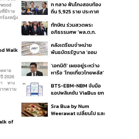
ก กลาง ฟันโกงสอบท้อง
lywood
350’ เสริมความมั่นคง
ที่มีราย
ถิ่น 5,925 ราย ประกาศ
ชายแดน
ักร้องหญิง
บัญชีใหม่ 7 ส.ค. ส่วน 97
ทักษิณ ร่วมสวดพระ
ราย รอ ป.ป.ช. ขีดเส้นแล้ว
อภิธรรมศพ ‘พล.ต.ท.
เสร็จ 31 ส.ค.
ผ่อน’ บิดา ‘พักตร์พิไล ทวี
คลังเตรียมจำหน่าย
สิน’ สิริอายุ 103 ปี แกนนำ
od Walk
พันธบัตรรัฐบาล ‘ออม
เพื่อไทย-บุคคลหลาก
พลัส’ รอบถัดไป เร็วสุด 4
วงการร่วมอาลัย
‘เอกนิติ’ เผยอยู่ระหว่าง
ก.ย.นี้ อาจเพิ่มสัดส่วนการ
ากหลาย
หารือ ‘ไทยเที่ยวไทยพลัส’
ขายแบบ Small Lot First
ปี 2026
มีสิทธิใช้งบจากเงินกู้ 4
มากขึ้น
านมา ทาง
BTS-EBM-NBM จับมือ
แสนล้าน มั่นใจงบต่อ ‘ไทย
้มากความ
แอปพลิเคชัน ViaBus ยก
ช่วยไทย พลัส’ เฟส 2 มี
ระดับการติดตามตำแหน่ง
เพียงพอ
Sra Bua by Num
รถไฟฟ้า 3 สายแบบเรียล
Weerawat เปลี่ยนไป และ
ไทม์
นี่คือเหตุผลที่เราควรกลับ
alk of
ไปอีกครั้ง