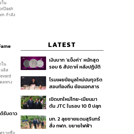
้งใน
oorDash
am กำลัง
LATEST
 Fame
เงินบาท ‘แข็งค่า’ หนักสุด
รกใน
รอบ 6 สัปดาห์ หลังปฏิบัติ
เจลิส
การแทรกแซงเยนของ
levard
โรมเผยข้อมูลใหม่ปมทุจริต
สหรัฐฯ-ญี่ปุ่น Standard
ุคคลทรง
สอบท้องถิ่น ย้อนเอกสาร
Chartered เปิดเป้าสิ้นปีนี้
ประชุมปี 2567 พบชื่อ
จ่อแข็งต่อแตะ 32.50 บาท
เปิดบทใหม่ไทย-เมียนมา
อนุทิน จ่อสอบต่อเอี่ยว
ต่อดอลลาร์
ดัน JTC ในรอบ 10 ปี ปลุก
ตัดตอน ม.บูรพา หรือไม่
‘เส้นเลือดใหญ่’ ค้า
ด้รับดาว
มท. 2 ลุยชายแดนสุรินทร์
ชายแดน ท่าเรือน้ำลึก
สั่ง กฟภ. ขยายไฟฟ้า
ทวาย
‘ปราสาทตาควาย–เนิน
ศรายชื่อ