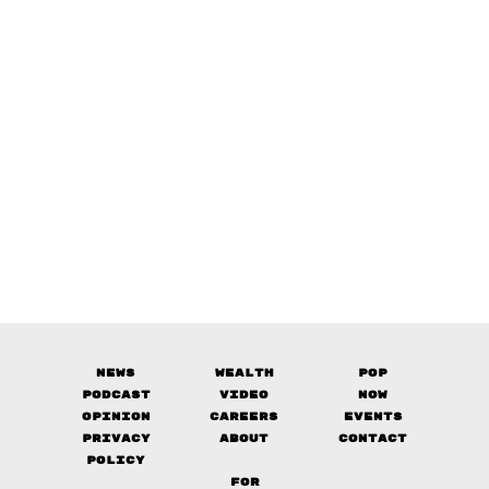
News
Wealth
Pop
Podcast
Video
Now
Opinion
Careers
Events
Privacy
About
Contact
Policy
FOR