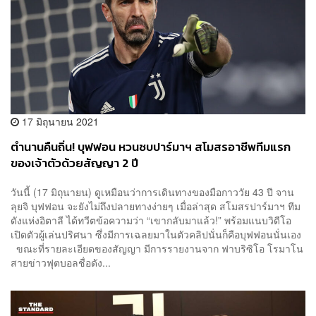
17 มิถุนายน 2021
ตำนานคืนถิ่น! บุฟฟอน หวนซบปาร์มาฯ สโมสรอาชีพทีมแรก
ของเจ้าตัวด้วยสัญญา 2 ปี
วันนี้ (17 มิถุนายน) ดูเหมือนว่าการเดินทางของมือกาววัย 43 ปี จาน
ลุยจิ บุฟฟอน จะยังไม่ถึงปลายทางง่ายๆ เมื่อล่าสุด สโมสรปาร์มาฯ ทีม
ดังแห่งอิตาลี ได้ทวีตข้อความว่า “เขากลับมาแล้ว!” พร้อมแนบวิดีโอ
เปิดตัวผู้เล่นปริศนา ซึ่งมีการเฉลยมาในตัวคลิปนั่นก็คือบุฟฟอนนั่นเอง
ขณะที่รายละเอียดของสัญญา มีการรายงานจาก ฟาบริซิโอ โรมาโน
สายข่าวฟุตบอลชื่อดัง...