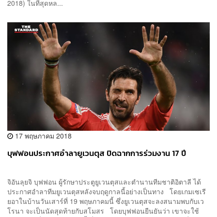
2018) ในที่สุดหล...
17 พฤษภาคม 2018
บุฟฟอนประกาศอำลายูเวนตุส ปิดฉากการร่วมงาน 17 ปี
จิอันลุยจิ บุฟฟอน ผู้รักษาประตูยูเวนตุสและตำนานทีมชาติอิตาลี ได้
ประกาศอำลาทีมยูเวนตุสหลังจบฤดูกาลนี้อย่างเป็นทาง โดยเกมเซเรี
ยอาในบ้านวันเสาร์ที่ 19 พฤษภาคมนี้ ซึ่งยูเวนตุสจะลงสนามพบกับเว
โรนา จะเป็นนัดสุดท้ายกับสโมสร โดยบุฟฟอนยืนยันว่า เขาจะใช้