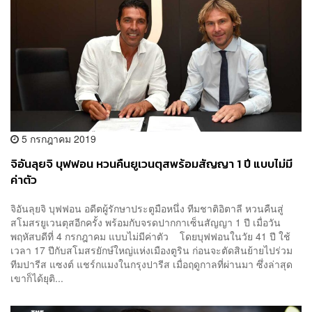
5 กรกฎาคม 2019
จิอันลุยจิ บุฟฟอน หวนคืนยูเวนตุสพร้อมสัญญา 1 ปี แบบไม่มี
ค่าตัว
จิอันลุยจิ บุฟฟอน อดีตผู้รักษาประตูมือหนึ่ง ทีมชาติอิตาลี หวนคืนสู่
สโมสรยูเวนตุสอีกครั้ง พร้อมกับจรดปากกาเซ็นสัญญา 1 ปี เมื่อวัน
พฤหัสบดีที่ 4 กรกฎาคม แบบไม่มีค่าตัว โดยบุฟฟอนในวัย 41 ปี ใช้
เวลา 17 ปีกับสโมสรยักษ์ใหญ่แห่งเมืองตูริน ก่อนจะตัดสินย้ายไปร่วม
ทีมปารีส แซงต์ แชร์กแมงในกรุงปารีส เมื่อฤดูกาลที่ผ่านมา ซึ่งล่าสุด
เขาก็ได้ยุติ...