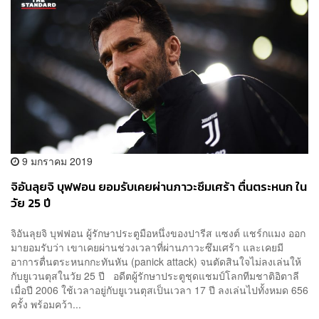
9 มกราคม 2019
จิอันลุยจิ บุฟฟอน ยอมรับเคยผ่านภาวะซึมเศร้า ตื่นตระหนก ใน
วัย 25 ปี
จิอันลุยจิ บุฟฟอน ผู้รักษาประตูมือหนึ่งของปารีส แซงต์ แชร์กแมง ออก
มายอมรับว่า เขาเคยผ่านช่วงเวลาที่ผ่านภาวะซึมเศร้า และเคยมี
อาการตื่นตระหนกกะทันหัน (panick attack) จนตัดสินใจไม่ลงเล่นให้
กับยูเวนตุสในวัย 25 ปี อดีตผู้รักษาประตู​ชุดแชมป์โลกทีมชาติอิตาลี
เมื่อปี 2006 ใช้เวลาอยู่กับยูเวนตุสเป็นเวลา 17 ปี ลงเล่นไปทั้งหมด 656
ครั้ง พร้อมคว้า...