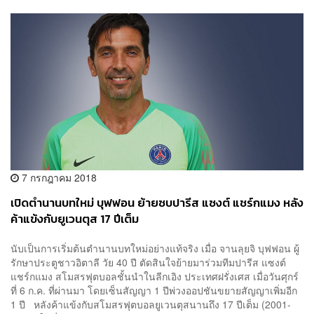
7 กรกฎาคม 2018
เปิดตำนานบทใหม่ บุฟฟอน ย้ายซบปารีส แซงต์ แชร์กแมง หลัง
ค้าแข้งกับยูเวนตุส 17 ปีเต็ม
นับเป็นการเริ่มต้นตำนานบทใหม่อย่างแท้จริง เมื่อ จานลุยจิ บุฟฟอน ผู้
รักษาประตูชาวอิตาลี วัย 40 ปี ตัดสินใจย้ายมาร่วมทีมปารีส แซงต์
แชร์กแมง สโมสรฟุตบอลชั้นนำในลีกเอิง ประเทศฝรั่งเศส เมื่อวันศุกร์
ที่ 6 ก.ค. ที่ผ่านมา โดยเซ็นสัญญา 1 ปีพ่วงออปชันขยายสัญญาเพิ่มอีก
1 ปี หลังค้าแข้งกับสโมสรฟุตบอลยูเวนตุสนานถึง 17 ปีเต็ม (2001-