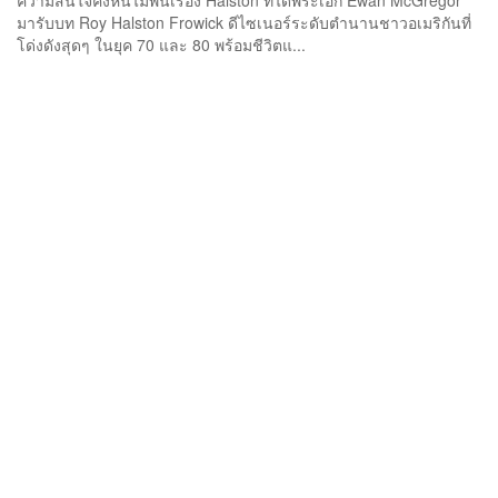
ความสนใจคงหนีไม่พ้นเรื่อง Halston ที่ได้พระเอก Ewan McGregor
มารับบท Roy Halston Frowick ดีไซเนอร์ระดับตำนานชาวอเมริกันที่
โด่งดังสุดๆ ในยุค 70 และ 80 พร้อมชีวิตแ...