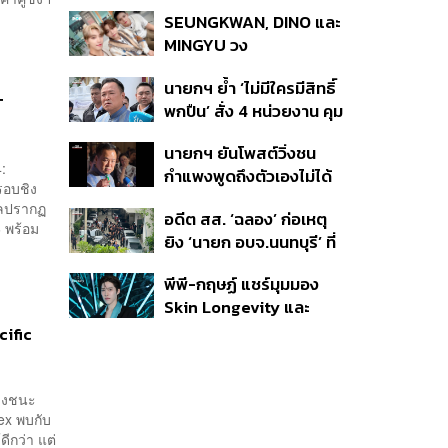
นายก อบจ.นนทบุรี ผู้ว่าฯ
SEUNGKWAN, DINO และ
ลงพื้นที่ตรวจสอบเร่งหา
MINGYU วง
สาเหตุ
SEVENTEEN ประกาศ
นายกฯ ย้ำ ‘ไม่มีใครมีสิทธิ์
เตรียมตัวเข้ากรมทหารรับ
T
พกปืน’ สั่ง 4 หน่วยงาน คุม
ใช้ชาติ
เข้มทั่วประเทศ เร่งแก้
นายกฯ ยันโพสต์วิ่งชน
กฎหมาย
:
กำแพงพูดถึงตัวเองไม่ได้
รอบชิง
พาดพิงใคร ย้ำไม่มีไทยลีก
ผลปรากฏ
อดีต สส. ‘ฉลอง’ ก่อเหตุ
ไทยลีกคอนเนคชั่น-งูเขียว
 พร้อม
ยิง ‘นายก อบจ.นนทบุรี’ ที่
หลังเนวินพบบุญยิ่ง
สำนักงาน ตำรวจรุดลงพื้น
พีพี-กฤษฏ์ แชร์มุมมอง
ที่
Skin Longevity และ
นวัตกรรม Oligio X
cific
ชิงชนะ
ex พบกับ
ีกว่า แต่