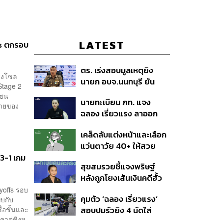
LATEST
s ตกรอบ
ตร. เร่งสอบมูลเหตุยิง
รุงโซล
นายก อบจ.นนทบุรี ยัน
Stage 2
จับกุมมือปืนได้แล้ว ขานรับ
โซน
นายทะเบียน ภท. แจง
นโยบายนายกฯ ยกระดับ
้ายของ
ฉลอง เรี่ยวแรง ลาออก
คุมเข้มปืน-BB Gun
จากภูมิใจไทยตั้งแต่ปี 67
เคล็ดลับแต่งหน้าและเลือก
ก่อนมีเหตุยิงนายก
แว่นตาวัย 40+ ให้สวย
อบจ.นนทบุรี
มั่นใจดูเด็กลง
3-1 เกม
สุขสมรวยชี้แจงพริษฐ์
หลังถูกโยงเส้นเงินคดีฮั้ว
สว. บอกอย่าคิดไปเอง-ฟัง
yoffs รอบ
คุมตัว ‘ฉลอง เรี่ยวแรง’
พบกับ
ข้อมูลฝ่ายตรงข้าม เตือน
่อชั้นและ
สอบปมรัวยิง 4 นัดใส่
ระวังหากข้อมูลไม่จริง
าคู่ชิงฯ