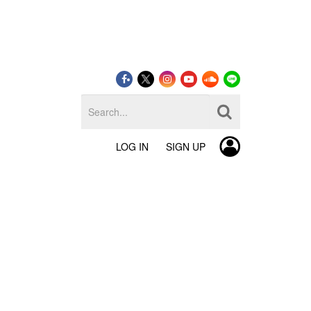
LOG IN
SIGN UP