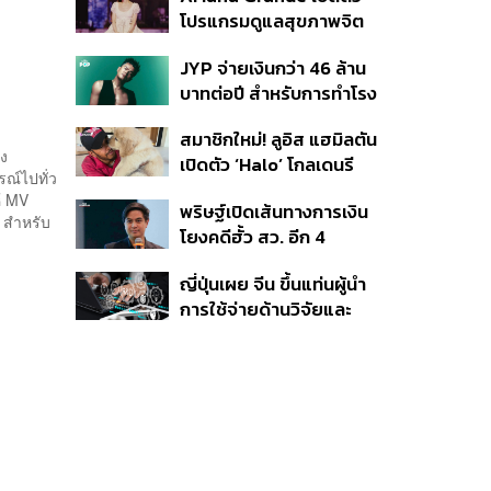
โปรแกรมดูแลสุขภาพจิต
สำหรับคนในอุตสาหกรรม
JYP จ่ายเงินกว่า 46 ล้าน
ดนตรี
บาทต่อปี สำหรับการทำโรง
อาหารออร์แกนิกในบริษัท
สมาชิกใหม่! ลูอิส แฮมิลตัน
ลง
เปิดตัว ‘Halo’ โกลเดนรี
ณ์ไปทั่ว
ทรีฟเวอร์ตัวใหม่
ห้ MV
พริษฐ์เปิดเส้นทางการเงิน
ก สำหรับ
โยงคดีฮั้ว สว. อีก 4
จังหวัด พบ ส.อบจ.
ญี่ปุ่นเผย จีน ขึ้นแท่นผู้นำ
อำนาจเจริญโอนเงินให้เจ้า
การใช้จ่ายด้านวิจัยและ
หน้าที่ กกต. ฝ่ายสืบสวน
พัฒนาโลก กวาดสัดส่วน
งานวิจัยถูกอ้างอิงสูงสุด
แซงสหรัฐฯ