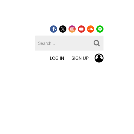
LOG IN
SIGN UP