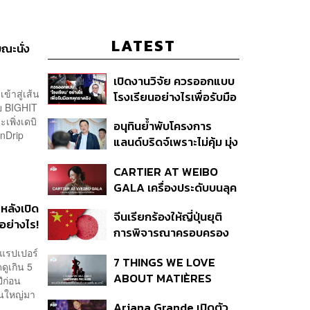
LATEST
ณะนั่ง
เปิดงานวิจัย ควรออกแบบ
ข้าสู่เส้น
โรงเรียนอย่างไรเพื่อรับมือ
ย BIGHIT
เหตุกราดยิง
พิ่งเดบิ
อนุทินย้ำพับโครงการ
onDrip
แลนด์บริดจ์เพราะไม่คุ้ม มุ่ง
พัฒนา Missing Link
CARTIER AT WEIBO
รองรับอ่าวไทย-อันดามัน
GALA เครื่องประดับบนลุค
พรมแดงของแขกคน
หลังเปิด
จีนเรียกร้องให้ญี่ปุ่นยุติ
สำคัญ
้อย่างไร!
การพิจารณาครอบครอง
อาวุธนิวเคลียร์
งแรปเปอร์
7 THINGS WE LOVE
ดูเกิน 5
ABOUT MATIÈRES
 ปีก่อน
FÉCALES
วนใหญ่มา
Ariana Grande เปิดตัว