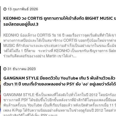
13 กุมภาพันธ์ 2026
KEONHO วง CORTIS ถูกทาบทามให้เข้าสังกัด BIGHIT MUSIC ข
รอบัสตอนอยู่ชั้นป.3
KEONHO น้องเล็กวง CORTIS วัย 16 ปี เผยเรื่องราวจุดเริ่มต้นที่ทำให้เขาเ
ทางวงการเคป๊อปและได้เป็นสมาชิกวง CORTIS บอยกรุ๊ปน้องใหม่จากค่า
MUSIC ที่กำลังมาแรงและประสบความสำเร็จเป็นอย่างมากในขณะนี้แม้จะเ
วต์ได้ไม่ถึง 1 ปีก็ตาม ระหว่างที่ KEONHO เป็นแขกรับเชิญรายการ Sal
ร่วมกับลีดเดอร์ของวงอย่าง Martin เขาได้เล่า...
31 ธันวาคม 2023
GANGNAM STYLE มียอดวิวใน YouTube เกิน 5 พันล้านวิวแล้ว 
ตัวมา 11 ปี ขณะที่เจ้าของเพลงอย่าง PSY ยัง ‘งง’ อยู่เลยว่าดังได
GANGNAM STYLE ซึ่งเป็นเพลงที่โด่งดังไปทั่วโลกในปี 2012 โดยนักร้อ
ชาวเกาหลี PSY ได้ขยับขึ้นไปอีกขั้นหลังจากที่มิวสิกวิดีโอของเพลงนี้มียอด
พันล้านครั้งบน YouTube เป็นที่เรียบร้อยแล้ว หลังเปิดตัวครั้งแรกเมื่อ 11
เพลง K-Pop ได้รับความนิยมอย่างล้นหลามในช่วงฤดูร้อนปี 2012 โดยส่
จากมิวสิกวิดีโอที่ได้เห็น PSY และก...