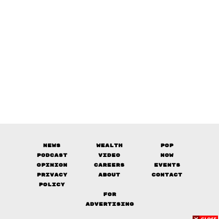
News
Wealth
Pop
Podcast
Video
Now
Opinion
Careers
Events
Privacy
About
Contact
Policy
FOR
ADVERTISING