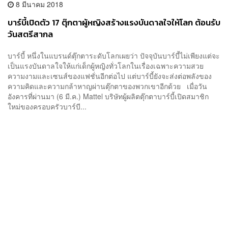
8 มีนาคม 2018
บาร์บี้เปิดตัว 17 ตุ๊กตาผู้หญิงสร้างแรงบันดาลใจให้โลก ต้อนรับ
วันสตรีสากล
บาร์บี้ หนึ่งในแบรนด์ตุ๊กตาระดับโลกเผยว่า ปัจจุบันบาร์บี้ไม่เพียงแต่จะ
เป็นแรงบันดาลใจให้แก่เด็กผู้หญิงทั่วโลกในเรื่องเฉพาะความสวย
ความงามและเซนส์ของแฟชั่นอีกต่อไป แต่บาร์บี้ยังจะส่งต่อพลังของ
ความคิดและความกล้าหาญผ่านตุ๊กตาของพวกเขาอีกด้วย เมื่อวัน
อังคารที่ผ่านมา (6 มี.ค.) Mattel บริษัทผู้ผลิตตุ๊กตาบาร์บี้เปิดสมาชิก
ใหม่ของครอบครัวบาร์บี...