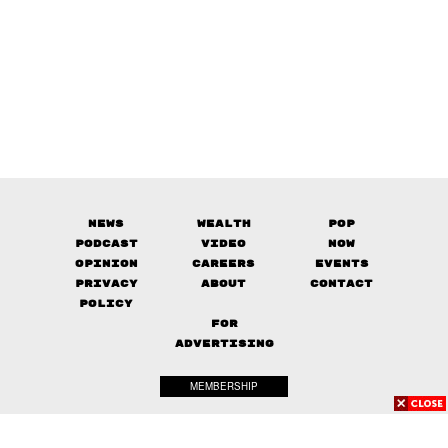
News
Wealth
Pop
Podcast
Video
Now
Opinion
Careers
Events
Privacy
About
Contact
Policy
FOR
ADVERTISING
MEMBERSHIP