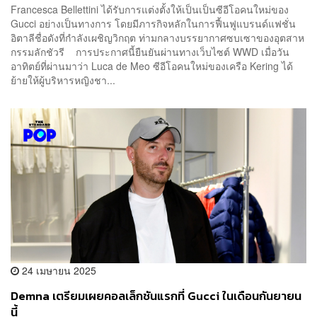
Francesca Bellettini ได้รับการแต่งตั้งให้เป็นเป็นซีอีโอคนใหม่ของ
Gucci อย่างเป็นทางการ โดยมีภารกิจหลักในการฟื้นฟูแบรนด์แฟชั่น
อิตาลีชื่อดังที่กำลังเผชิญวิกฤต ท่ามกลางบรรยากาศซบเซาของอุตสาห
กรรมลักชัวรี การประกาศนี้ยืนยันผ่านทางเว็บไซต์ WWD เมื่อวัน
อาทิตย์ที่ผ่านมาว่า Luca de Meo ซีอีโอคนใหม่ของเครือ Kering ได้
ย้ายให้ผู้บริหารหญิงชา...
24 เมษายน 2025
Demna เตรียมเผยคอลเล็กชันแรกที่ Gucci ในเดือนกันยายน
นี้