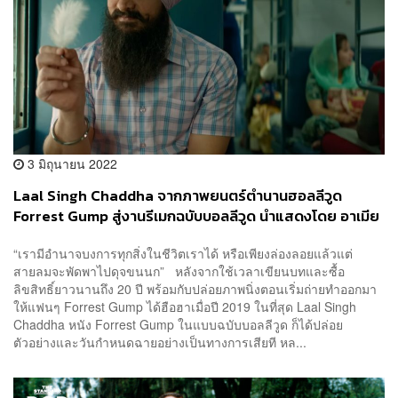
3 มิถุนายน 2022
Laal Singh Chaddha จากภาพยนตร์ตำนานฮอลลีวูด
Forrest Gump สู่งานรีเมกฉบับบอลลีวูด นำแสดงโดย อาเมีย
ร์ ข่าน
“เรามีอำนาจบงการทุกสิ่งในชีวิตเราได้ หรือเพียงล่องลอยแล้วแต่
สายลมจะพัดพาไปดุจขนนก” หลังจากใช้เวลาเขียนบทและซื้อ
ลิขสิทธิ์ยาวนานถึง 20 ปี พร้อมกับปล่อยภาพนิ่งตอนเริ่มถ่ายทำออกมา
ให้แฟนๆ Forrest Gump ได้ฮือฮาเมื่อปี 2019 ในที่สุด Laal Singh
Chaddha หนัง Forrest Gump ในแบบฉบับบอลลีวูด ก็ได้ปล่อย
ตัวอย่างและวันกำหนดฉายอย่างเป็นทางการเสียที หล...