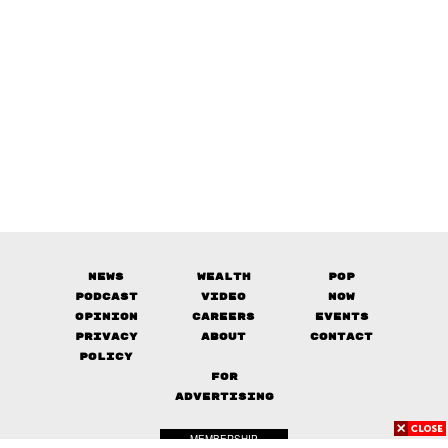
News
Wealth
Pop
Podcast
Video
Now
Opinion
Careers
Events
Privacy
About
Contact
Policy
FOR
ADVERTISING
MEMBERSHIP