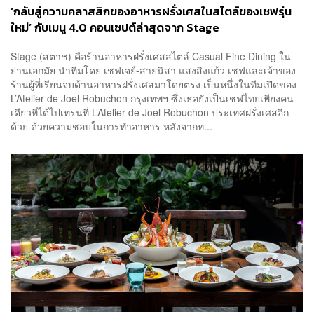
‘กลับสู่ความคลาสสิกของอาหารฝรั่งเศสในสไตล์ของเชฟรุ่น
ใหม่’ กับเมนู 4.0 คอนเซปต์ล่าสุดจาก Stage
Stage (สตาช) คือร้านอาหารฝรั่งเศสสไตล์ Casual Fine Dining ใน
ย่านเอกมัย นำทีมโดย เชฟเจย์-สายนิสา แสงสิงแก้ว เชฟและเจ้าของ
ร้านผู้ที่เรียนจบด้านอาหารฝรั่งเศสมาโดยตรง เป็นหนึ่งในทีมเปิดของ
L’Atelier de Joel Robuchon กรุงเทพฯ ซึ่งเธอยังเป็นเชฟไทยเพียงคน
เดียวที่ได้ไปเทรนที่ L’Atelier de Joel Robuchon ประเทศฝรั่งเศสอีก
ด้วย ด้วยความชอบในการทำอาหาร หลังจากท...