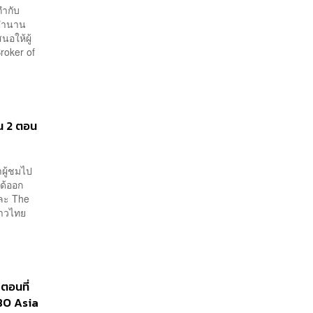
กำกับ
ะตำนาน
นอให้ผู้
roker of
ัน 2 ตอน
าผู้ชมไป
ได้ออก
และ The
ชาวไทย
ตอนที่
 HBO Asia