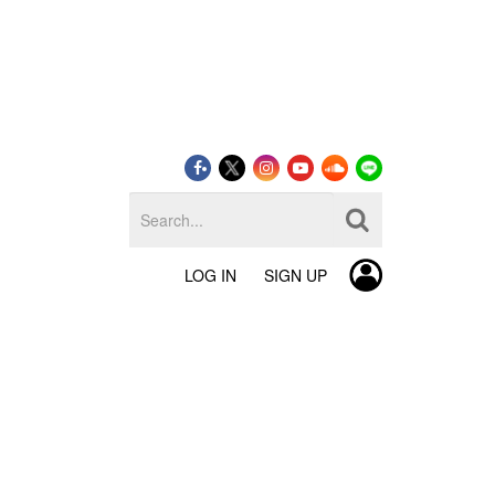
LOG IN
SIGN UP