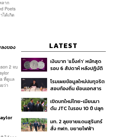
าหลาก
red Poets
ได้เกิด
LATEST
เพลงของ
เงินบาท ‘แข็งค่า’ หนักสุด
eason 2 จบ
รอบ 6 สัปดาห์ หลังปฏิบัติ
aylor
การแทรกแซงเยนของ
a ที่ดูแล
โรมเผยข้อมูลใหม่ปมทุจริต
สหรัฐฯ-ญี่ปุ่น Standard
ผยว่า
สอบท้องถิ่น ย้อนเอกสาร
Chartered เปิดเป้าสิ้นปีนี้
ประชุมปี 2567 พบชื่อ
จ่อแข็งต่อแตะ 32.50 บาท
เปิดบทใหม่ไทย-เมียนมา
อนุทิน จ่อสอบต่อเอี่ยว
ต่อดอลลาร์
ดัน JTC ในรอบ 10 ปี ปลุก
ตัดตอน ม.บูรพา หรือไม่
‘เส้นเลือดใหญ่’ ค้า
Taylor
มท. 2 ลุยชายแดนสุรินทร์
ชายแดน ท่าเรือน้ำลึก
สั่ง กฟภ. ขยายไฟฟ้า
ทวาย
‘ปราสาทตาควาย–เนิน