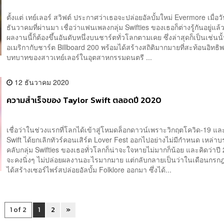
ตั้งแต่ เทย์เลอร์ สวิฟต์ ประกาศว่าเธอจะปล่อยอัลบั้มใหม่ Evermore เมื่อวั
ธันวาคมที่ผ่านมา เชื่อว่าแฟนเพลงกลุ่ม Swifties ของเธอก็ต่างรู้กันอยู่แล้ว
ผลงานนี้ก็ต้องขึ้นอันดับหนึ่งบนชาร์ตทั่วโลกตามเคย ซึ่งล่าสุดก็เป็นเช่นน
อเมริกากับชาร์ต Billboard 200 พร้อมได้สร้างสถิติมากมายที่สะท้อนอิทธ
บทบาทของสาวเทย์เลอร์ในอุตสาหกรรมดนตรี ...
12 ธันวาคม 2020
ความสำเร็จของ Taylor Swift ตลอดปี 2020
เชื่อว่าในช่วงแรกที่โลกได้เข้าสู่โหมดล็อกดาวน์เพราะวิกฤตโควิด-19 แล
Swift ได้ยกเลิกทัวร์คอนเสิร์ต Lover Fest ออกไปอย่างไม่มีกำหนด เหล่
คลับกลุ่ม Swifties ของเธอทั่วโลกก็น่าจะใจหายไม่มากก็น้อย และคิดว่าปี
จะคงนิ่งๆ ไม่ปล่อยผลงานอะไรมากมาย แต่กลับกลายเป็นว่าในเดือนกร
ได้สร้างเซอร์ไพร์สปล่อยอัลบั้ม Folklore ออกมา ซึ่งได้...
1 of 2
1
2
»