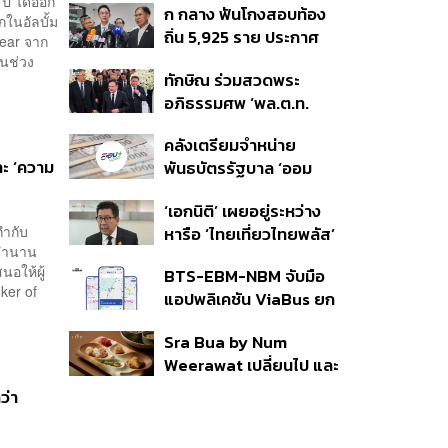
ปี ได้ออก
ก กลาง ฟันโกงสอบท้อง
350’ เสริมความมั่นคง
ในอัลบั้ม
ถิ่น 5,925 ราย ประกาศ
ชายแดน
Year จาก
บัญชีใหม่ 7 ส.ค. ส่วน 97
ในช่วง
ทักษิณ ร่วมสวดพระ
ราย รอ ป.ป.ช. ขีดเส้นแล้ว
อภิธรรมศพ ‘พล.ต.ท.
เสร็จ 31 ส.ค.
ผ่อน’ บิดา ‘พักตร์พิไล ทวี
คลังเตรียมจำหน่าย
สิน’ สิริอายุ 103 ปี แกนนำ
ละ ‘ความ
พันธบัตรรัฐบาล ‘ออม
เพื่อไทย-บุคคลหลาก
พลัส’ รอบถัดไป เร็วสุด 4
วงการร่วมอาลัย
‘เอกนิติ’ เผยอยู่ระหว่าง
ก.ย.นี้ อาจเพิ่มสัดส่วนการ
กำกับ
หารือ ‘ไทยเที่ยวไทยพลัส’
ขายแบบ Small Lot First
ะตำนาน
มีสิทธิใช้งบจากเงินกู้ 4
มากขึ้น
นอให้ผู้
BTS-EBM-NBM จับมือ
แสนล้าน มั่นใจงบต่อ ‘ไทย
ker of
แอปพลิเคชัน ViaBus ยก
ช่วยไทย พลัส’ เฟส 2 มี
ระดับการติดตามตำแหน่ง
เพียงพอ
Sra Bua by Num
รถไฟฟ้า 3 สายแบบเรียล
Weerawat เปลี่ยนไป และ
ไทม์
นี่คือเหตุผลที่เราควรกลับ
ว่า
ไปอีกครั้ง