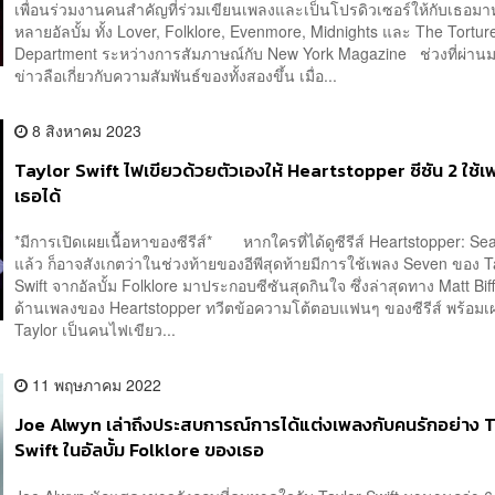
เพื่อนร่วมงานคนสำคัญที่ร่วมเขียนเพลงและเป็นโปรดิวเซอร์ให้กับเธอม
หลายอัลบั้ม ทั้ง Lover, Folklore, Evenmore, Midnights และ The Tortu
Department ระหว่างการสัมภาษณ์กับ New York Magazine ช่วงที่ผ่านมา
ข่าวลือเกี่ยวกับความสัมพันธ์ของทั้งสองขึ้น เมื่อ...
8 สิงหาคม 2023
Taylor Swift ไฟเขียวด้วยตัวเองให้ Heartstopper ซีซัน 2 ใช้
เธอได้
*มีการเปิดเผยเนื้อหาของซีรีส์* หากใครที่ได้ดูซีรีส์ Heartstopper: S
แล้ว ก็อาจสังเกตว่าในช่วงท้ายของอีพีสุดท้ายมีการใช้เพลง Seven ของ T
Swift จากอัลบั้ม Folklore มาประกอบซีซันสุดกินใจ ซึ่งล่าสุดทาง Matt Biff
ด้านเพลงของ Heartstopper ทวีตข้อความโต้ตอบแฟนๆ ของซีรีส์ พร้อมเ
Taylor เป็นคนไฟเขียว...
11 พฤษภาคม 2022
Joe Alwyn เล่าถึงประสบการณ์การได้แต่งเพลงกับคนรักอย่าง 
Swift ในอัลบั้ม Folklore ของเธอ