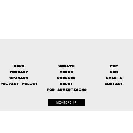
News
Wealth
Pop
Podcast
Video
Now
Opinion
Careers
Events
Privacy Policy
About
Contact
FOR ADVERTISING
MEMBERSHIP