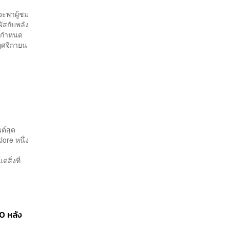
่จะพาผู้ชม
ผัสกับพลัง
มีกำหนด
ฤศจิกายน
ต์สุด
lore หนึ่ง
สิ่งที่
0 หลัง