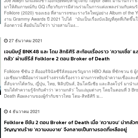
Joe Alwyn นักแสดงชาวอังกฤษที่คบหาดูใจกับ Taylor Swift มานานกว่า 6 
มาให้สัมภาษณ์กับ GQ เกี่ยวกับการมีส่วนร่วมในการแต่งเพลงร่วมกับคนรัก
Folklore (2020) ของเธอ ที่สามารถชนะรางวัลใหญ่อย่าง Album of the 
งาน Grammy Awards ปี 2021 ไปได้ “มันเป็นเรื่องบังเอิญที่สุดที่เกิดขึ้น
ล็อกดาวน์ คือมันไม่ใช่ว่า ‘บ่ายสามโมง...
27 ธันวาคม 2021
เจนนิษฐ์ BNK48 และ โดม สิทธิศิริ สะท้อนเรื่องราว ‘ความเชื่อ’ แ
กลัว’ ผ่านซีรีส์ Folklore 2 ตอน Broker of Death
Folklore ซีซัน 2 คือออริจินัลซีรีส์สยองขวัญจาก HBO Asia ที่ชักชวน 6 ผู้
เอเชียมากฝีมือมาร่วมสร้างสรรค์เรื่องราว ผ่านการหยิบนำความเชื่อแล
ลี้ลับจากไต้หวัน, ญี่ปุ่น, ไทย, ฟิลิปปินส์, อินโดนีเซีย และสิงคโปร์ มานำเส
ชมได้ทำความรู้จักกับคำว่า ‘ความกลัว’ ในแง่มุมต่างๆ โดยในตอนที่ 3 Bro
Death คือผลงานของผู้กำกับชาวไทย โดม-สิทธิศิริ ม...
4 ธันวาคม 2021
Folklore ซีซัน 2 ตอน Broker of Death เมื่อ ‘ความจน’ น่ากลัวก
วิญญาณร้าย ‘ความงมงาย’ จึงกลายเป็นทางรอดที่เหลืออยู่