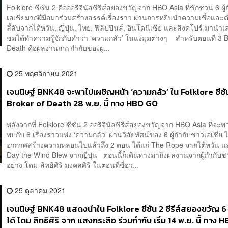
Folklore ซีซัน 2 คือออริจินัลซีรีส์สยองขวัญจาก HBO Asia ที่ชักชวน 6 ผู้
เอเชียมากฝีมือมาร่วมสร้างสรรค์เรื่องราว ผ่านการหยิบนำความเชื่อแล
ลี้ลับจากไต้หวัน, ญี่ปุ่น, ไทย, ฟิลิปปินส์, อินโดนีเซีย และสิงคโปร์ มานำเส
ชมได้ทำความรู้จักกับคำว่า ‘ความกลัว’ ในแง่มุมต่างๆ สำหรับตอนที่ 3 B
Death คือผลงานการกำกับของผู...
25 พฤศจิกายน 2021
เจนนิษฐ์ BNK48 จะพาไปเผชิญหน้า ‘ความกลัว’ ใน Folklore ซีซ
Broker of Death 28 พ.ย. นี้ ทาง HBO GO
หลังจากที่ Folklore ซีซัน 2 ออริจินัลซีรีส์สยองขวัญจาก HBO Asia ที่จะพ
พบกับ 6 เรื่องราวแห่ง ‘ความกลัว’ ผ่านวิสัยทัศน์ของ 6 ผู้กำกับชาวเอเชีย 
อากาศสร้างความหลอนไปแล้วถึง 2 ตอน ได้แก่ The Rope จากไต้หวัน 
Day the Wind Blew จากญี่ปุ่น ตอนนี้ก็เดินทางมาถึงผลงานจากผู้กำกับ
อย่าง โดม-สิทธิศิริ มงคลศิริ ในตอนที่ชื่อว...
25 ตุลาคม 2021
เจนนิษฐ์ BNK48 แสดงนำใน Folklore ซีซัน 2 ซีรีส์สยองขวัญ 6 
ได้ โดม สิทธิศิริ จาก แสงกระสือ ร่วมกำกับ เริ่ม 14 พ.ย. นี้ ทาง