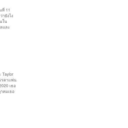
นที่ 11
ว่ายังไง
ั้นใน
ิพลและ
ะ Taylor
าบรรดาแฟน
 2020 เธอ
กฎาคมเธอ