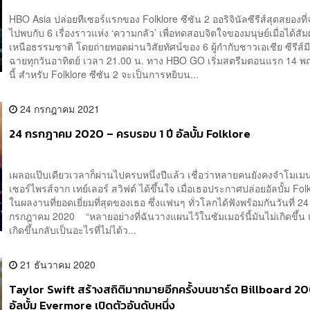
HBO Asia ปล่อยทีเซอร์แรกของ Folklore ซีซัน 2 ออริจินัลซีรีส์สุดสยองที
ไปพบกับ 6 เรื่องราวแห่ง ‘ความกลัว’ เพื่อทดสอบจิตใจของมนุษย์เมื่อได้สัม
เหนือธรรมชาติ โดยถ่ายทอดผ่านวิสัยทัศน์ของ 6 ผู้กำกับชาวเอเชีย ซีรีส์
ฉายทุกวันอาทิตย์ เวลา 21.00 น. ทาง HBO GO เริ่มสตรีมตอนแรก 14 พ
นี้ สำหรับ Folklore ซีซัน 2 จะเป็นการหยิบน...
24 กรกฎาคม 2021
24 กรกฎาคม 2020 – ครบรอบ 1 ปี อัลบั้ม Folklore
เผลอแป๊บเดียวเวลาก็ผ่านไปครบหนึ่งปีแล้ว เชื่อว่าหลายคนยังคงจำโมเมน
เซอร์ไพรส์จาก เทย์เลอร์ สวิฟต์ ได้ขึ้นใจ เมื่อเธอประกาศปล่อยอัลบั้ม Folk
ในผลงานที่ยอดเยี่ยมที่สุดของเธอ ซึ่งแฟนๆ ทั่วโลกได้ฟังพร้อมกันวันที่ 24
กรกฎาคม 2020 “หลายอย่างที่ฉันวางแผนไว้ในซัมเมอร์นี้มันไม่เกิดขึ้น แต่
เกิดขึ้นกลับเป็นอะไรที่ไม่ได้ว...
21 ธันวาคม 2020
Taylor Swift สร้างสถิติมากมายอีกครั้งบนชาร์ต Billboard 20
อัลบั้ม Evermore เปิดตัวอันดับหนึ่ง