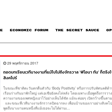
E
ECONOMIC FORUM
THE SECRET SAUCE​
OP
29 พฤศจิกายน 2017
ถอดบทเรียนเวทีนางงามที่แม้ไปไม่ถึงจักรวาล ‘ฟิโอนา ทัน’ ก็ตรึงใ
สิงคโปร์
ในขณะที่ชาติตะวันตกตื่นตัวกับ ‘Body Positivity’ หรือการปรับทัศนคติด้
เรือนร่างกันมาพักใหญ่ แต่เอเชียยังคงไล่หลัง โดยเฉพาะเมื่อพูดถึงการว
ความงามของเพศหญิงเอาไว้อย่างเห็นได้ชัด แม้จะค่อยๆ เปิดกว้างขึ้นต
และขณะที่เวทีนางงามจักรวาลปิดฉากลง เพื่อนบ้านของเราอย่างสิงคโปร
พูดถึงนางงามคนหนึ่งที่แม้เธอจะไม่ได้ผ่านเ...