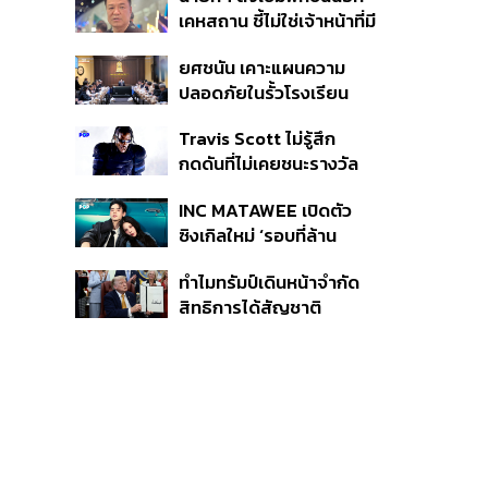
หายไทยไม่อาจลบด้วย
เคหสถาน ชี้ไม่ใช่เจ้าหน้าที่มี
ข้อมูลบิดเบือน
โทษอุกฉกรรจ์ ปืนถูกขโมย
ยศชนัน เคาะแผนความ
ก่อเหตุ เจ้าของร่วมรับผิด
ปลอดภัยในรั้วโรงเรียน
90 วัน ส่งนักสุขภาพจิต
Travis Scott ไม่รู้สึก
ดูแล-คุมเข้มคัดกรองสิ่ง
กดดันที่ไม่เคยชนะรางวัล
ผิดกฎหมาย
แกรมมี่ แม้มีชื่อเข้าชิงมา
INC MATAWEE เปิดตัว
แล้ว 10 ครั้ง
ซิงเกิลใหม่ ‘รอบที่ล้าน
(Loop)’ ที่ได้ เน PERSES
ทำไมทรัมป์เดินหน้าจำกัด
มาแสดงในมิวสิกวิดีโอ
สิทธิการได้สัญชาติ
อเมริกันโดยกำเนิดอีกครั้ง
แม้ศาลสูงสุดเคยตัดสิน
คัดค้าน