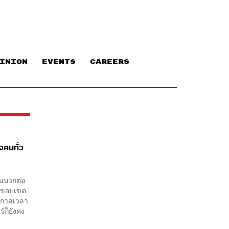
INION
EVENTS
CAREERS
จคนทั่ว
านบวกต่อ
างขอบเขต
ามกาลเวลา
์ก็ยังคง