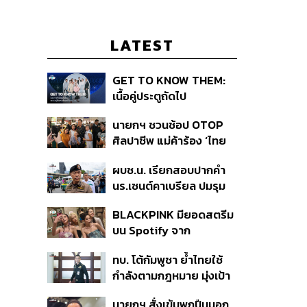
LATEST
GET TO KNOW THEM:
เนื้อคู่ประตูถัดไป
นายกฯ ชวนช้อป OTOP
ศิลปาชีพ แม่ค้าร้อง ‘ไทย
ช่วยไทย พลัส’ สุดยอด
ผบช.น. เรียกสอบปากคำ
ถามมีต่อไหม นายกฯ ตอบ
นร.เซนต์คาเบรียล ปมรุม
‘เดี๋ยวจะพยายาม’
ทำร้ายเพื่อน-ใช้ปืนขู่ สั่ง
BLACKPINK มียอดสตรีม
ดำเนินคดีแล้ว
บน Spotify จาก
ประเทศไทยสูงถึง 536 ล้าน
ทบ. โต้กัมพูชา ย้ำไทยใช้
ครั้ง ตลอด 10 ปีที่ผ่านมา
กำลังตามกฎหมาย มุ่งเป้า
หมายทางทหาร ชี้ความเสีย
นายกฯ สั่งเข้มพกปืนนอก