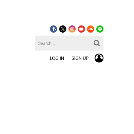
LOG IN
SIGN UP